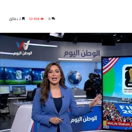
0
10٬854
2 دقائق