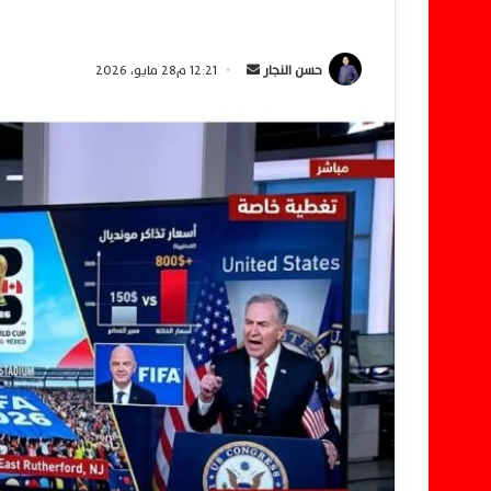
حسن النجار
أ
12:21 م28 مايو، 2026
ر
س
ل
ب
ر
ي
د
ا
إ
ل
ك
ت
ر
و
ن