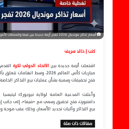
ي
ا
أسعار تذاكر مونديال 2026 تفجر أزمة جديدة بين فيفا والسلطات الأمريكية
كتب | خالد سريف
اشتعلت أزمة جديدة بين
الاتحاد الدولي لكرة
القدم «
مباريات كأس العالم 2026، وسط 
فتح تحقيقات رسمية بشأن عمليات بيع التذاكر الخاصة ب
وأعلنت المدعية العامة لولاية نيويورك ليتيسيا 
دافنبورت، فتح تحقيق رسمي مع «فيفا»، إلى جانب إ
بيع التذاكر وآليات تحديد الأسعار، وذلك عقب موجة 
مقالات ذات صلة