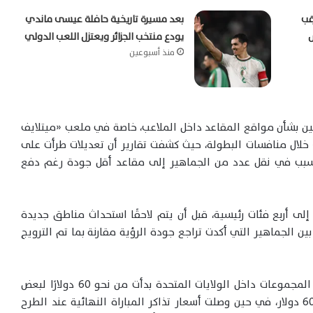
قب
بعد مسيرة تاريخية حافلة عيسى ماندي
يودع منتخب الجزائر ويعتزل اللعب الدولي
منذ أسبوعين
ين بشأن مواقع المقاعد داخل الملاعب، خاصة في ملعب «ميتلايف
ال منافسات البطولة، حيث كشفت تقارير أن تعديلات طرأت على
 تسبب في نقل عدد من الجماهير إلى مقاعد أقل جودة رغم دفع
لى أربع فئات رئيسية، قبل أن يتم لاحقًا استحداث مناطق جديدة
ين الجماهير التي أكدت تراجع جودة الرؤية مقارنة بما تم الترويج
وكشفت تقارير إعلامية أن أسعار تذاكر مباريات دور المجموعات داخل الولايات المتحدة بدأت من نحو 60 دولارًا لبعض
الفئات المحدودة، بينما تجاوزت بعض التذاكر حاجز 600 دولار، في حين وصلت أسعار تذاكر المباراة النهائية عند الطرح