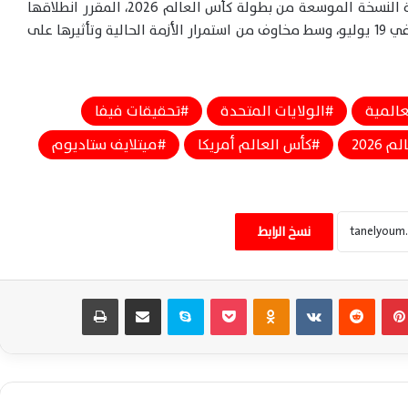
وكندا والمكسيك لاستضافة النسخة الموسعة من بطولة كأس العالم 2026، المقرر انطلاقها
يوم 11 يونيو المقبل، على أن تُقام المباراة النهائية في 19 يوليو، وسط مخاوف من استمرار الأزمة الحالية وتأثيرها على
عالمية
الولايات المتحدة
تحقيقات فيفا
 2026
كأس العالم أمريكا
ميتلايف ستاديوم
القنوات الناقلة ومعلقو نهائي كأس العالم
بين إسبانيا والأرجنتين الليلة والقمة التاريخية
المنتظرة
نسخ الرابط
نهائي المونديال يجمع الأرجنتين وإسبانيا في
مواجهة كروية واقتصادية بمليارات الدولارات
اليوم
بينتيريست
‏Reddit
‏VKontakte
Odnoklassniki
‫Pocket
سكايب
مشاركة عبر البريد
طباعة
أربعة تحديات حاسمة تهدد حلم إسبانيا قبل
مواجهة الأرجنتين بنهائي كأس العالم 2026