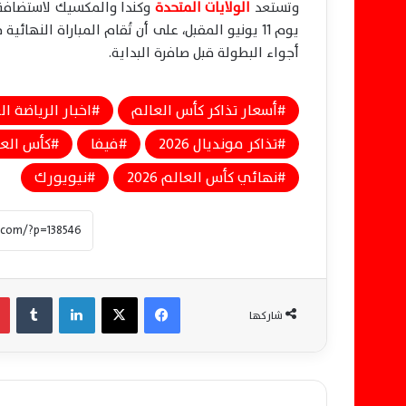
وتستعد
الولايات المتحدة
أجواء البطولة قبل صافرة البداية.
أسعار تذاكر كأس العالم
اخبار الرياضة ال
تذاكر مونديال 2026
فيفا
كأس العالم
نهائي كأس العالم 2026
نيويورك
فيسبوك
‫X
لينكدإن
‏Tumblr
شاركها