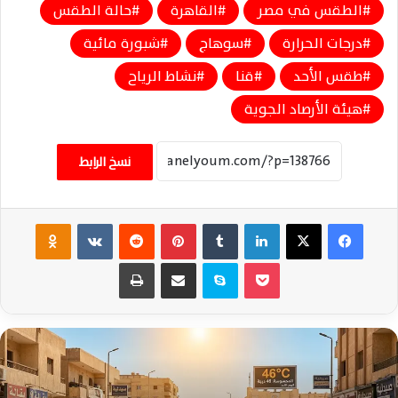
الطقس في مصر
القاهرة
حالة الطقس
درجات الحرارة
سوهاج
شبورة مائية
طقس الأحد
قنا
نشاط الرياح
هيئة الأرصاد الجوية
نسخ الرابط
فيسبوك
‫X
لينكدإن
‏Tumblr
بينتيريست
‏Reddit
‏VKontakte
Odnoklassniki
‫Pocket
سكايب
مشاركة عبر البريد
طباعة