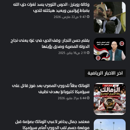
وكالة رويترز : الحرس الثوري يسد ثغرات حزب الله
بضباط إيرانيين ويعيد هيكلته للحرب
9:47 ص22 مارس، 2026
بقلم حسن النجار: وقف الحرب في غزة يعنى نجاح
الدولة المصرية وصدق رؤيتها
2:11 ص16 يناير، 2025
اخر الاخبار الرياضية
الزمالك بطلاً للدوري المصري بعد فوز قاتل على
سيراميكا كليوباترا بهدف نظيف
6:44 م21 مايو، 2026
معتمد جمال يحاضر لاعبي الزمالك بصرامة قبل
موقعة حسم لقب الدوري أمام سيراميكا