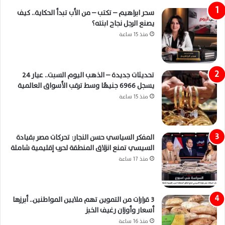
سحر ابراهيم – تكتب – من الأب تبدأ الحكاية.. كيف
يصنع الرجل نجاح ابنته؟
منذ 15 ساعة
تحديثات جديدة – الذهب اليوم السبت.. عيار 24
يسجل 6966 جنيهًا وسط ترقب الأسواق العالمية
منذ 15 ساعة
المفكر السياسي حسن النجار: تحركات مصر بقيادة
السيسي تمنع انزلاق المنطقة لحرب إقليمية شاملة
منذ 17 ساعة
3 قرارات من التموين تهم ملايين المواطنين.. أبرزها
أسعار وأوزان رغيف الخبز
منذ 16 ساعة