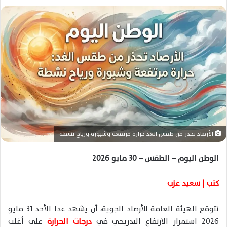
ل
ب
ر
ي
د
ا
إ
ل
ك
ت
ر
الأرصاد تحذر من طقس الغد حرارة مرتفعة وشبورة ورياح نشطة
و
ن
الوطن اليوم – الطقس – 30 مايو 2026
ي
ا
كتب | سعيد عزب
تتوقع الهيئة العامة للأرصاد الجوية، أن يشهد غدا الأحد 31 مايو
2026 استمرار الارتفاع التدريجي في
درجات الحرارة
على أغلب