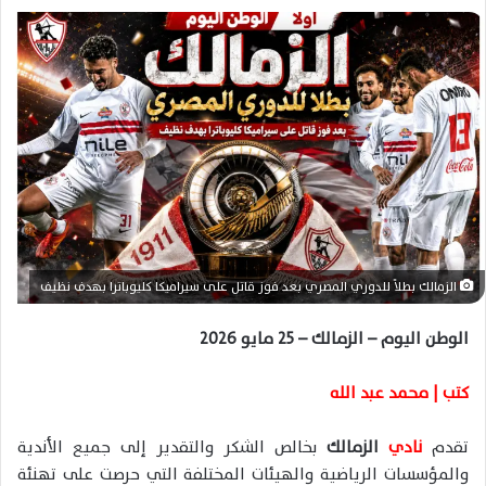
ل
ب
ر
ي
د
ا
إ
ل
ك
ت
ر
الزمالك بطلاً للدوري المصري بعد فوز قاتل على سيراميكا كليوباترا بهدف نظيف
و
ن
الوطن اليوم – الزمالك – 25 مايو 2026
ي
ا
كتب | محمد عبد الله
تقدم
نادي
الزمالك
بخالص الشكر والتقدير إلى جميع الأندية
والمؤسسات الرياضية والهيئات المختلفة التي حرصت على تهنئة