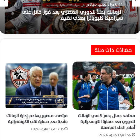
الزمالك
6:44 م21 مايو، 2026
4:14 م21 مايو، 2026
الزمالك بطلاً للدوري المصري بعد فوز قاتل على
قفزة تاريخية في أسعار نجوم الزمالك بعد حصد
سيراميكا كليوباترا بهدف نظيف
لقب الدوري المصري
مقالات ذات صلة
معتمد جمال يحفز لاعبي الزمالك
مرتضى منصور يهاجم إدارة الزمالك
للدوري بعد خسارة الكونفدرالية
بشدة بعد خسارة لقب الكونفدرالية
أمام اتحاد العاصمة
12:15 م17 مايو، 2026
1:56 م17 مايو، 2026