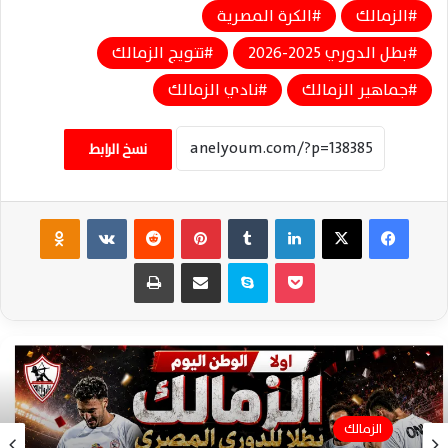
الزمالك
الكرة المصرية
بطل الدوري 2025-2026
تتويج الزمالك
جماهير الزمالك
نادي الزمالك
نسخ الرابط
فيسبوك
‫X
لينكدإن
‏Tumblr
بينتيريست
‏Reddit
‏VKontakte
Odnoklassniki
‫Pocket
سكايب
مشاركة عبر البريد
طباعة
الزمالك