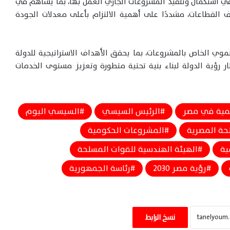
 في استكمال وتنفيذ المشروعات الجاري العمل بها، بما يساهم في
القطاعات، مشددًا على أهمية الالتزام بأعلى معدلات الجودة
موي الخاص بالمشروعات، بما يحقق الأهداف الاستراتيجية للدولة
 رؤية الدولة لبناء بنية تحتية متطورة وتعزيز مستوى الخدمات
نمية في مصر
الرئيس السيسي
السيسي اليوم
حة المصرية
المشروعات الحكومية
ية
الهيئة الهندسية للقوات المسلحة
رؤية مصر 2030
رئاسة الجمهورية
بوابة الوطن اليوم تعلن زفاف” احمد وأميرة
“بوجود الأهل والأحباب – صور
نسخ الرابط