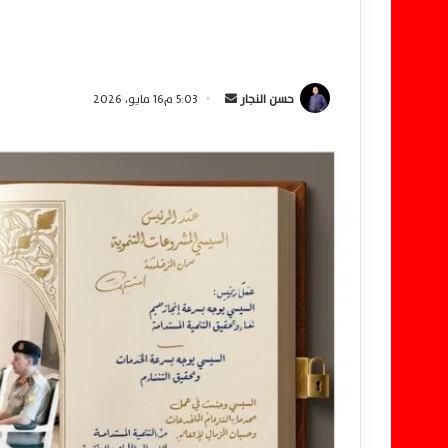
حسن النجار
أ
5:03 م16 مايو، 2026
ر
س
ل
ب
ر
ي
د
ا
إ
ل
ك
ت
ر
و