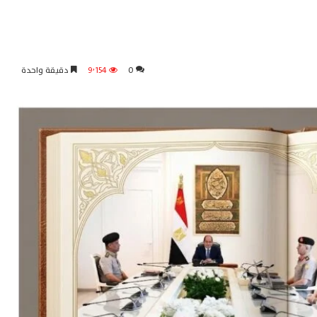
0
9٬154
دقيقة واحدة