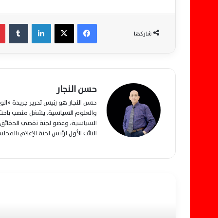
فيسبوك
‫X
لينكدإن
‏Tumblr
شاركها
حسن النجار
حسن النجار هو رئيس تحرير جريدة «ا
والعلوم السياسية. يشغل منصب باحث م
السياسية، وعضو لجنة تقصي الحقائق ب
النائب الأول لرئيس لجنة الإعلام بالمج
أقرأ التالي