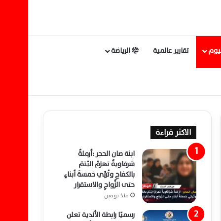
ليوم
تقارير عالمية
الرياضة
الاكثر قراءة
ابنة صان الحجر :أرملةٌ
شرقاويةٌ تهزمُ اليُتمَ
بالكفاحِ وتُربِّي خمسةَ أبناءٍ
حتى الزَّواجِ والاستقرار
منذ يومين
رسميًا رابطة الأندية تعلن