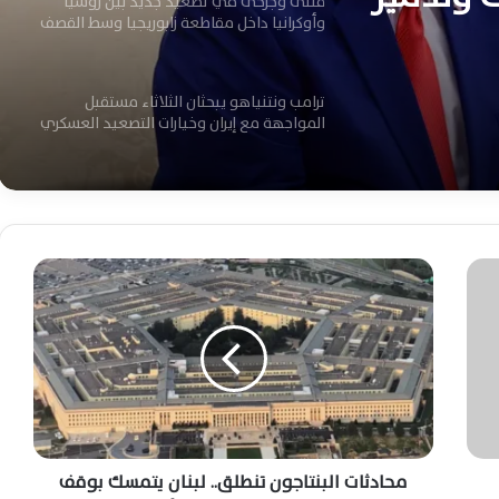
قتلى وجرحى في تصعيد جديد بين روسيا
وأوكرانيا داخل مقاطعة زابوريجيا وسط القصف
ترامب ونتنياهو يبحثان الثلاثاء مستقبل
المواجهة مع إيران وخيارات التصعيد العسكري
المرتقبة
ترامب يحذر الصين وروسيا من تسليح إيران
وسط تصاعد المواجهة العسكرية الأمريكية
م
ح
ضربة أمريكية تستهدف مقرًا للحرس الثوري
ا
شمال إيران وتصاعد التوترات العسكرية
د
الإقليمية اليوم
ث
ا
ترامب يلوح بضربات أوسع ضد إيران وتصعيد
ت
خطير يهدد أمن وأسواق الطاقة العالمية
ا
ل
ب
محادثات البنتاجون تنطلق.. لبنان يتمسك بوقف