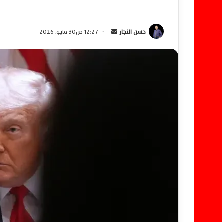
حسن النجار
أ
12:27 ص30 مايو، 2026
ر
س
ل
ب
ر
ي
د
ا
إ
ل
ك
ت
ر
و
ن