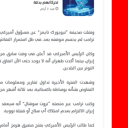
تحركاتهم بدقة
منذ 3 أيام
ونقلت صحيفة “نيويورك تايمز” عن مسؤول أميركي قول
ترامب لم يحسم موقفه بعد، في ظل استمرار النقاش ح
وكان الرئيس الأميركي قد أعلن في وقت سابق من 
إيران، بينما أكدت طهران أنه لا يوجد حتى الآن اتفا
التوتر بين البلدين.
وشهدت الفترة الأخيرة تداول تقارير ومعلومات مت
التفاوض بشأنه بوساطة باكستانية، بعد ثلاثة أشهر من 
وكتب ترامب عبر منصته “تروث سوشال” أنه سيعقد اجت
إيران الالتزام بعدم امتلاك أي سلاح أو قنبلة نووية.
كما طالب الرئيس الأميركي بفتح مضيق هرمز أمام حرك