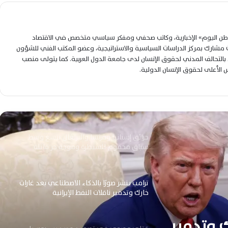
تعثر النفوذ الروسي وتصاعد تهديد الجماعات
المسلحة
لوطن اليوم» الإخبارية، وكاتب صحفي ومفكر سياسي متخصص في الاقتصاد
إسرائيل تترقب اتساع المواجهة الأمريكية
شارك بمركز الدراسات السياسية والاستراتيجية، وعضو المكتب الفني للشؤون
الإيرانية وتستعد لسيناريوهات عسكرية محتملة
التحالف المدني لحقوق الإنسان لدى جامعة الدول العربية. كما يتولى منصب
جديدة
لس الأعلى لحقوق الإنسان الدولية.
مقتل جنديين أمريكيين يدفع واشنطن وطهران
نحو مواجهة عسكرية إقليمية مفتوحة
متصاعدة
حرائق إسبانيا وفرنسا والبرتغال تتسع وسط
سباق محموم للسيطرة وموجة حر قاتلة
ترامب ينشر صورًا بالذكاء الاصطناعي بعد غارات
خارك وتدمير ناقلات النفط الإيرانية
ك وتدمير