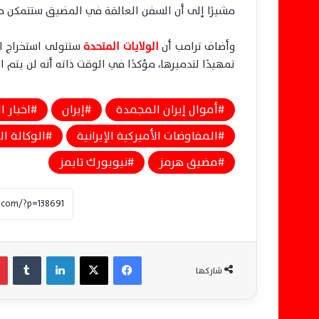
مشيرًا إلى أن السفن العالقة في المضيق ستتمكن من
وأضاف ترامب أن
الولايات المتحدة
ستتولى استخراج الم
تمهيدًا لتدميرها، مؤكدًا في الوقت ذاته أنه لن يتم ا
أموال إيران المجمدة
إيران
اخبار ا
المفاوضات الأميركية الإيرانية
الوكالة ال
مضيق هرمز
نيويورك تايمز
فيسبوك
‫X
لينكدإن
‏Tumblr
شاركها