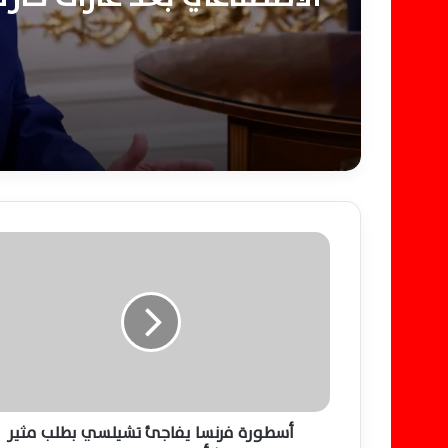
ناقلات النفط الإيرانية
أ
س
ط
و
ر
ة
ف
ر
ن
س
أسطورة فرنسا يفاجئ تشيلسي بطلب مثير