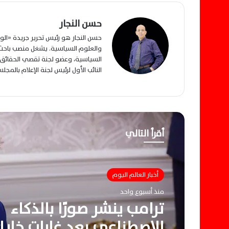
حسن النجار
حسن النجار هو رئيس تحرير جريدة «ا
والعلوم السياسية. يشغل منصب باحث م
السياسية، وعضو لجنة تقصي الحقائق ب
النائب الأول لرئيس لجنة الإعلام بالمج
أقرأ التالي
أخبار العالم اليوم
منذ أسبوع واحد
ترامب ينشر صورًا بالذكاء
الاصطناعي بعد غارات خار