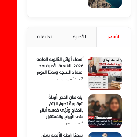
الأشهر
الأخيرة
تعليقات
أسماء أوائل الثانوية العامة
2026 بالشعبة الأدبية بعد
اعتماد النتيجة رسميًا اليوم
منذ أسبوع واحد
ابنة صان الحجر :أرملةٌ
شرقاويةٌ تهزمُ اليُتمَ
بالكفاحِ وتُربِّي خمسةَ أبناءٍ
حتى الزَّواجِ والاستقرار
منذ يومين
رسميًا رابطة الأندية تعلن