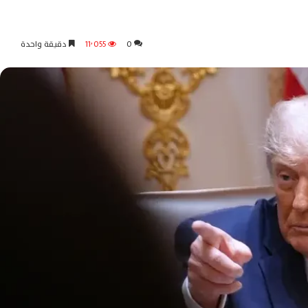
0
11٬055
دقيقة واحدة