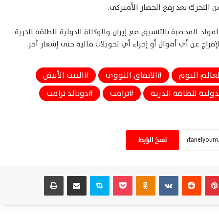
 التحرك بعد رفع الحصار الأميركي.
واد المخصبة بالتنسيق مع إيران والوكالة الدولية للطاقة الذرية
لإفراج عن أي أموال أو إجراء أي تحويلات مالية حتى إشعار آخر.
لعالم اليوم
الاتفاق النووي
البيت الأبيض
دولية للطاقة الذرية
ترامب
دونالد ترامب
ضربة أمريكية تستهدف مقرًا للحرس الثوري
شمال إيران وتصاعد التوترات العسكرية
نسخ الرابط
الإقليمية اليوم
ترامب يلوح بضربات أوسع ضد إيران وتصعيد
بينتيريست
‏Reddit
‏VKontakte
Odnoklassniki
‫Pocket
سكايب
مشاركة عبر البريد
طباعة
خطير يهدد أمن وأسواق الطاقة العالمية
واشنطن تدرس التدخل العسكري بمالي بعد