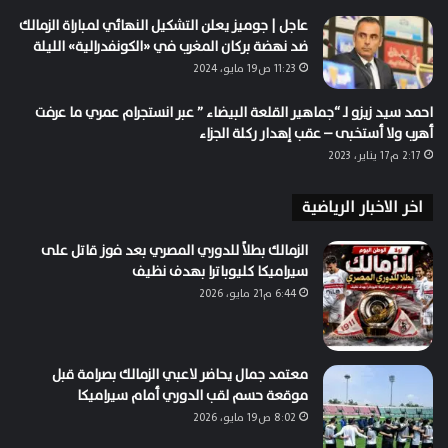
عاجل | جوميز يعلن التشكيل النهائي لمباراة الزمالك
ضد نهضة بركان المغرب في «الكونفدرالية» الليلة
11:23 ص19 مايو، 2024
احمد سيد زيزو لـ “جماهير القلعة البيضاء ” عبر انستجرام عمري ما عرفت
أهرب ولا أستخبى – عقب إهدار ركلة الجزاء
2:17 م17 يناير، 2023
اخر الاخبار الرياضية
الزمالك بطلاً للدوري المصري بعد فوز قاتل على
سيراميكا كليوباترا بهدف نظيف
6:44 م21 مايو، 2026
معتمد جمال يحاضر لاعبي الزمالك بصرامة قبل
موقعة حسم لقب الدوري أمام سيراميكا
8:02 ص19 مايو، 2026