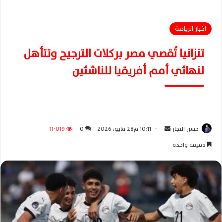
اخبار الرياضة
تنزانيا تُقصي مصر بركلات الترجيح وتتأهل
لنهائي أمم أفريقيا للناشئين
حسن النجار
أ
10:11 م28 مايو، 2026
0
11٬019
ر
دقيقة واحدة
س
ل
ب
ر
ي
د