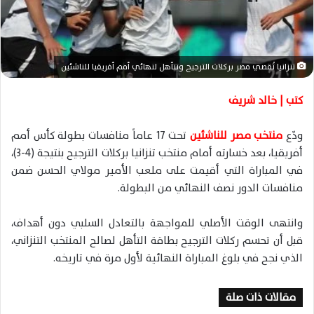
ا
إ
ل
ك
تنزانيا تُقصي مصر بركلات الترجيح وتتأهل لنهائي أمم أفريقيا للناشئين
ت
ر
كتب | خالد شريف
و
ن
ودّع
منتخب مصر للناشئين
تحت 17 عاماً منافسات بطولة كأس أمم
ي
أفريقيا، بعد خسارته أمام منتخب تنزانيا بركلات الترجيح بنتيجة (4-3)،
ا
في المباراة التي أقيمت على ملعب الأمير مولاي الحسن ضمن
منافسات الدور نصف النهائي من البطولة.
وانتهى الوقت الأصلي للمواجهة بالتعادل السلبي دون أهداف،
قبل أن تحسم ركلات الترجيح بطاقة التأهل لصالح المنتخب التنزاني،
الذي نجح في بلوغ المباراة النهائية لأول مرة في تاريخه.
مقالات ذات صلة