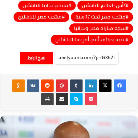
كأس العالم للناشئين
منتخب تنزانيا للناشئين
منتخب مصر تحت 17 سنة
منتخب مصر للناشئين
نتيجة مباراة مصر وتنزانيا
نصف نهائي أمم أفريقيا للناشئين
نسخ الرابط
فيسبوك
‫X
لينكدإن
‏Tumblr
بينتيريست
‏Reddit
‏VKontakte
Odnoklassniki
‫Pocket
سكايب
مشاركة عبر البريد
طباعة