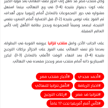
وكان منتخب مصر قد تأهل إلى الدور نصف النهائي بعد فوزه الكبير
على كوت ديفوار بنتيجة (4-1) في ربع النهائي، بينما استهل
مشواره في دور المجموعات بالتعادل أمام إثيوبيا بدون أهداف،
ثم الفوز على تونس بنتيجة (2-1)، قبل الخسارة أمام المغرب بنفس
النتيجة، ليصعد وصيفاً للمجموعة ويحجز بطاقة التأهل إلى كأس
العالم المقبلة.
على الجانب الآخر، واصل
منتخب تنزانيا
عروضه القوية في البطولة،
بعدما بلغ نصف النهائي عقب الفوز على الجزائر بركلات الترجيح
بنتيجة (4-3)، بعد انتهاء الوقت الأصلي بالتعادل (3-3)، ليكرر
السيناريو ذاته أمام منتخب مصر ويحجز مقعده في النهائي.
أحمد مجدي
أخبار منتخب مصر
اخبار الرياضة
تأهل تنزانيا للنهائي
تنزانيا ضد مصر
ركلات الترجيح
كأس أمم أفريقيا تحت 17 عاماً