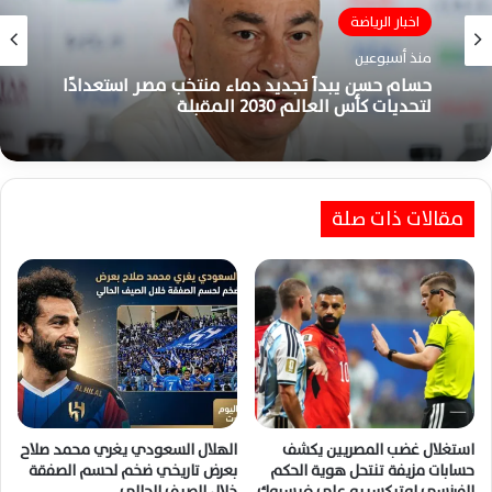
الاهلي
اخبار الرياضة
منذ أسبوعين
منذ أسبوعين
رسمياً.. الزمالك وبيراميدز يتأهلان للأبطال والأهلي
وزد يمثلان مصر بالكونفدرالية
حسام حسن يبدأ تجديد دماء منتخب مصر استعدادًا
مقالات ذات صلة
لتحديات كأس العالم 2030 المقبلة
استغلال غضب المصريين يكشف
الهلال السعودي يغري محمد صلاح
حسابات مزيفة تنتحل هوية الحكم
بعرض تاريخي ضخم لحسم الصفقة
الفرنسي لوتيكسييه على فيسبوك
خلال الصيف الحالي