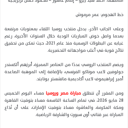
أمامهما: أحمد سيد زيزو – إمام عاشور – محمود حسن تريزيجيه
خط الهجوم: عمر مرموش
وعلى الجانب الآخر، يدخل منتخب روسيا اللقاء بمعنويات مرتفعة
بعدما واصل خوض المباريات الودية خلال السنوات الأخيرة، رغم
غيابه عن البطولات الرسمية منذ عام 2021، حيث تمكن من تحقيق
نتائج قوية في أغلب مواجهاته التحضيرية.
ويضم المنتخب الروسي عددًا من العناصر المميزة، أبرزهم ألكسندر
جولوفين لاعب موناكو الفرنسي، بالإضافة إلى الموهبة الصاعدة
أمير إبراهيموف لاعب أكاديمية مانشستر يونايتد.
ومن المقرر أن تنطلق
مباراة مصر وروسيا
مساء اليوم الخميس
28 مايو 2026، في تمام الساعة التاسعة مساءً بتوقيت القاهرة
ومكة المكرمة، والعاشرة مساءً بتوقيت الإمارات، على أن تُذاع
المباراة عبر قناتي أون سبورت والشارقة الرياضية.