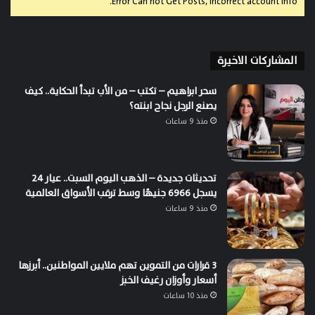
Error Can not Get Posts, Incorrect account info.
المشاركات الاخيرة
سحر ابراهيم – تكتب – من الأب تبدأ الحكاية.. كيف
يصنع الرجل نجاح ابنته؟
منذ 9 ساعات
تحديثات جديدة – الذهب اليوم السبت.. عيار 24
يسجل 6966 جنيهًا وسط ترقب الأسواق العالمية
منذ 9 ساعات
3 قرارات من التموين تهم ملايين المواطنين.. أبرزها
أسعار وأوزان رغيف الخبز
منذ 10 ساعات