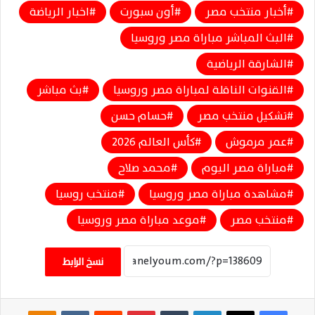
أخبار منتخب مصر
أون سبورت
اخبار الرياضة
البث المباشر مباراة مصر وروسيا
الشارقة الرياضية
القنوات الناقلة لمباراة مصر وروسيا
بث مباشر
تشكيل منتخب مصر
حسام حسن
عمر مرموش
كأس العالم 2026
مباراة مصر اليوم
محمد صلاح
مشاهدة مباراة مصر وروسيا
منتخب روسيا
منتخب مصر
موعد مباراة مصر وروسيا
نسخ الرابط
فيسبوك
‫X
لينكدإن
‏Tumblr
بينتيريست
‏Reddit
‏VKontakte
Odnoklassniki