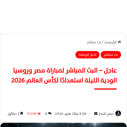
الرئيسية
/
بث مباشر
بث مباشر
اخبار الرياضة
عاجل – البث المباشر لمباراة مصر وروسيا
الودية الليلة استعدادًا لكأس العالم 2026
حسن النجار
أ
9:06 م28 مايو، 2026
0
11٬034
2 دقائق
ر