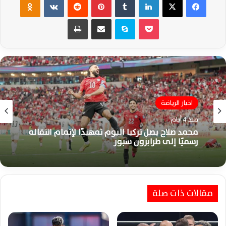
‫Pocket
سكايب
مشاركة عبر البريد
طباعة
اخبار الرياضة
اخبار الرياضة
منذ 7 أيام
منذ 4 أيام
كتيبة حسام حسن تبدأ مشوار تصفيات أمم أفريقيا
2027 بطموحات كبيرة نحو التأهل
محمد صلاح يصل تركيا اليوم تمهيدًا لإتمام انتقاله
مقالات ذات صلة
رسميًا إلى طرابزون سبور