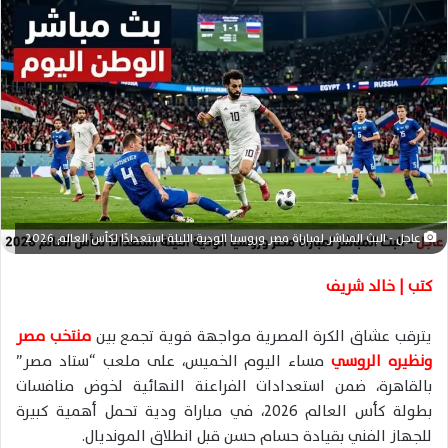
س
ل
ب
ر
ي
د
ا
إ
ل
ك
عاجل - البث المباشر لمباراة مصر وروسيا الودية الليلة استعدادًا لكأس العالم 2026
ت
ر
كتب | خالد شريف
و
ن
يترقب عشاق الكرة المصرية مواجهة قوية تجمع بين
منتخب مصر
ي
ونظيره الروسي
مساء اليوم الخميس، على ملعب “ستاد مصر”
ا
بالقاهرة، ضمن استعدادات الفراعنة النهائية لخوض منافسات
بطولة كأس العالم 2026، في مباراة ودية تحمل أهمية كبيرة
للجهاز الفني بقيادة حسام حسن قبل انطلاق المونديال.