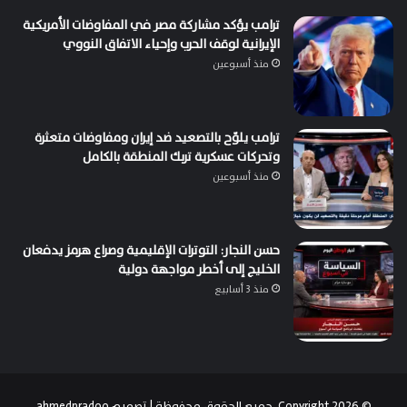
ترامب يؤكد مشاركة مصر في المفاوضات الأمريكية
الإيرانية لوقف الحرب وإحياء الاتفاق النووي
منذ أسبوعين
ترامب يلوّح بالتصعيد ضد إيران ومفاوضات متعثرة
وتحركات عسكرية تربك المنطقة بالكامل
منذ أسبوعين
حسن النجار: التوترات الإقليمية وصراع هرمز يدفعان
الخليج إلى أخطر مواجهة دولية
منذ 3 أسابيع
© Copyright 2026, جميع الحقوق محفوظة | تصميم
ahmedpradoo