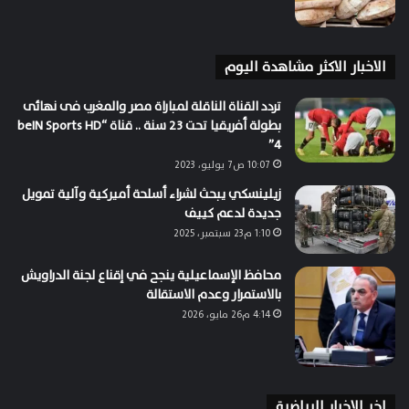
الاخبار الاكثر مشاهدة اليوم
تردد القناة الناقلة لمباراة مصر والمغرب فى نهائى
بطولة أفريقيا تحت 23 سنة .. قناة “beIN Sports HD
4”
10:07 ص7 يوليو، 2023
زيلينسكي يبحث لشراء أسلحة أميركية وآلية تمويل
جديدة لدعم كييف
1:10 م23 سبتمبر، 2025
محافظ الإسماعيلية ينجح في إقناع لجنة الدراويش
بالاستمرار وعدم الاستقالة
4:14 م26 مايو، 2026
اخر الاخبار الرياضية