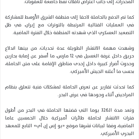
المخدرات، إلى جانب اعتراض ناقلات نفط خاضعة للعقوبات.
كما تم الدفع بالحاملة لاحقا إلى منطقة الشرق الأوسط للمشاركة
في العمليات القتالية المرتبطة بالتوترات مع إيران، في ظل
التصعيد العسكري الذي شهدته المنطقة خلال الفترة الماضية.
وشهدت مهمة الانتشار الطويلة عدة تحديات، من بينها اندلاع
حريق داخل غرفة الغسيل في 12 مارس، ما أسفر عن إصابة بحارين
وحدوث أضرار كبيرة داخل إحدى مناطق الإقامة على متن الحاملة،
بحسب ما أعلنه الجيش الأميركي.
كما تحدثت تقارير عن تعرض الحاملة لمشكلات فنية تتعلق بنظام
المراحيض أثناء وجودها في عرض البحر.
وتعد مدة الـ326 يوما التي قضتها الحاملة في البحر من أطول
فترات الانتشار لحاملة طائرات أميركية خلال الخمسين عاما
الماضية، وفقا لبيانات نشرها موقع «يو إس إن آي» التابع للمعهد
البحري الأميركي.