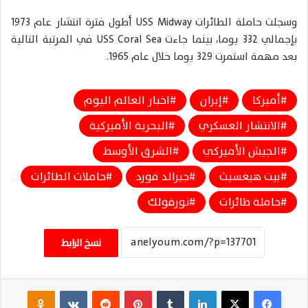
وسجلت حاملة الطائرات
USS Midway
أطول فترة انتشار عام 1973
بإجمالي 332 يوما، بينما جاءت
USS Coral Sea
في المرتبة التالية
بعد مهمة استمرت 329 يوما خلال عام 1965.
أميركا
إيران
اخبار العالم اليوم
الانتشار العسكري
البحرية الأميركية
الجيش الأميركي
الشرق الأوسط
بيت هيغسيث
جيرالد فورد
حاملات الطائرات
حاملة طائرات
نورفولك
نسخ الرابط
فيسبوك
‫X
لينكدإن
‏Tumblr
بينتيريست
‏Reddit
‏VKontakte
Odnoklassniki