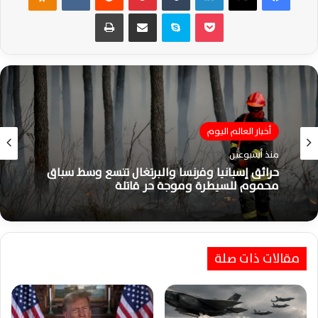
‫Pocket
سكايب
مشاركة عبر البريد
طباعة
أخبار العالم اليوم
أخبار العالم اليوم
منذ أسبوعين
منذ أسبوعين
حرائق إسبانيا وفرنسا والبرتغال تتسع وسط سباق
محموم للسيطرة وموجة حر قاتلة
مقالات ذات صلة
ترامب ينشر صورًا بالذكاء الاصطناعي بعد غارات
خارك وتدمير ناقلات النفط الإيرانية