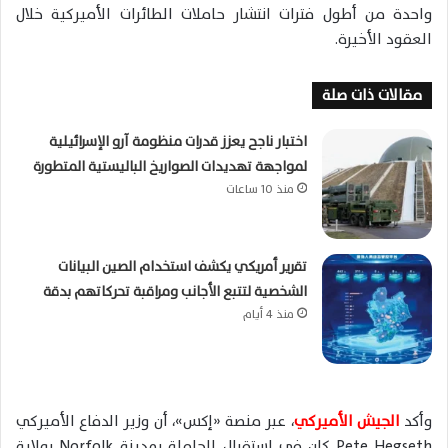
واحدة من أطول فترات انتشار حاملات الطائرات الأميركية خلال
العقود الأخيرة.
مقالات ذات صلة
اختبار ناجح يعزز قدرات منظومة آرو الإسرائيلية
لمواجهة تهديدات الصواريخ الباليستية المتطورة
منذ 10 ساعات
تقرير أمريكي يكشف استخدام الصين البيانات
الشخصية لتتبع الأجانب ومراقبة تحركاتهم بدقة
منذ 4 أيام
وأكد
الجيش الأميركي
، عبر منصة «إكس»، أن وزير الدفاع الأميركي
Pete Hegseth
كان في استقبال الحاملة بمدينة
Norfolk
بولاية