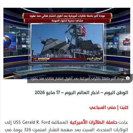
ل
ب
ر
ي
د
ا
إ
ل
ك
ت
ر
عودة أكبر حاملة طائرات أميركية بعد أطول انتشار قتالي منذ عقود
و
ن
الوطن اليوم – اخبار العالم اليوم – 17 مايو 2026
ي
ا
كتبت | مني السباعي
عادت
حاملة الطائرات الأميركية
العملاقة
USS Gerald R. Ford
إلى
الولايات المتحدة، السبت، بعد مهمة انتشار استمرت 326 يوما، في