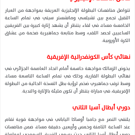
تتواصل منافسات البطولة الإنجليزية العريقة بمواجهة من العيار
الثقيل تجمع بين تشيلسي ومانشستر سيتي في تمام الساعة
الخامسة مساءً، في لقاء ينتظر أن يشهد إثارة كبيرة بين الفريقين
الساعيين لحصد اللقب، وسط متابعة جماهيرية ضخمة من عشاق
الكرة الأوروبية.
نهائي كأس الكونفدرالية الإفريقية
يخوض الزمالك مواجهة حاسمة أمام اتحاد العاصمة الجزائري في
نهائي البطولة القارية، وذلك في تمام الساعة التاسعة مساءً،
وسط ترقب جماهيري ضخم لرؤية بطل النسخة الحالية من البطولة
الإفريقية، في مباراة ينتظر أن تكون مليئة بالإثارة والندية.
دوري أبطال آسيا الثاني
يلتقي
النصر
مع
جامبا أوساكا
الياباني في مواجهة قوية تقام
عند الساعة الثامنة وخمس وأربعين دقيقة مساءً، ضمن منافسات
دوري أبطال آسيا الثاني
، حيث يسعى الفريق السعودي لمواصلة