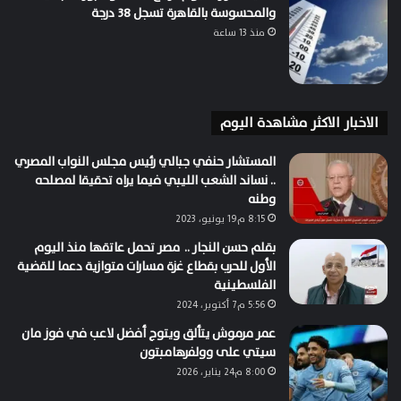
والمحسوسة بالقاهرة تسجل 38 درجة
منذ 13 ساعة
الاخبار الاكثر مشاهدة اليوم
المستشار حنفي جبالي رئيس مجلس النواب المصري
.. نساند الشعب الليبي فيما يراه تحقيقا لمصلحه
وطنه
8:15 م19 يونيو، 2023
بقلم حسن النجار .. مصر تحمل عاتقها منذ اليوم
الأول للحرب بقطاع غزة مسارات متوازية دعما للقضية
الفلسطينية
5:56 م7 أكتوبر، 2024
عمر مرموش يتألق ويتوج أفضل لاعب في فوز مان
سيتي على وولفرهامبتون
8:00 م24 يناير، 2026