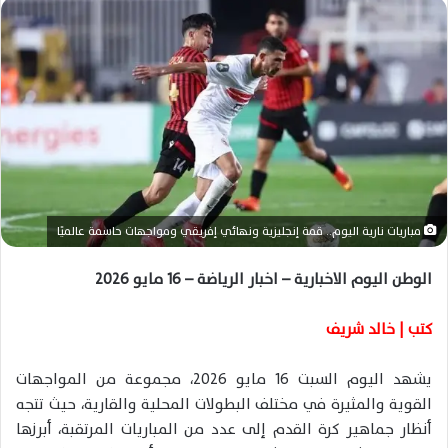
ل
ب
ر
ي
د
ا
إ
ل
ك
ت
مباريات نارية اليوم.. قمة إنجليزية ونهائي إفريقي ومواجهات حاسمة عالميًا
ر
و
الوطن اليوم الاخبارية – اخبار الرياضة – 16 مايو 2026
ن
ي
كتب | خالد شريف
ا
يشهد اليوم السبت 16 مايو 2026، مجموعة من المواجهات
القوية والمثيرة في مختلف البطولات المحلية والقارية، حيث تتجه
أنظار جماهير كرة القدم إلى عدد من المباريات المرتقبة، أبرزها