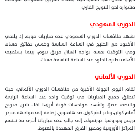
مشواره نحو التتويج القاري.
الدوري السعودي
تشهد منافسات
الدوري السعودي
عدة مباريات قوية، إذ يلتقي
الأخدود
مع
الخليج
في الساعة السابعة وخمس دقائق مساءً،
وفي التوقيت نفسه يواجه
الهلال
فريق
نيوم
، بينما يستضيف
الأهلي
نظيره
الخلود
عند الساعة التاسعة مساءً.
الدوري الألماني
تقام اليوم الجولة الأخيرة من منافسات
الدوري الألماني
، حيث
تنطلق جميع المباريات في توقيت واحد عند الساعة الرابعة
والنصف عصرًا، وتشهد مواجهات قوية أبرزها لقاء
بايرن ميونخ
أمام
كولن
، و
باير ليفركوزن
ضد
هامبورج
، إضافة إلى مواجهة
فيردر
بريمن
و
بوروسيا دورتموند
، إلى جانب عدة مباريات أخرى قد تحسم
المراكز الأوروبية ومصير الفرق المهددة بالهبوط.