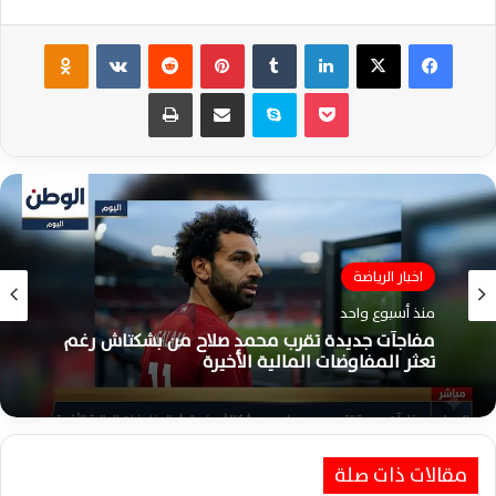
فيسبوك
‫X
لينكدإن
‏Tumblr
بينتيريست
‏Reddit
‏VKontakte
Odnoklassniki
‫Pocket
سكايب
مشاركة عبر البريد
طباعة
اخبار الرياضة
منذ أسبوع واحد
مفاجآت جديدة تقرب محمد صلاح من بشكتاش رغم
تعثر المفاوضات المالية الأخيرة
مقالات ذات صلة