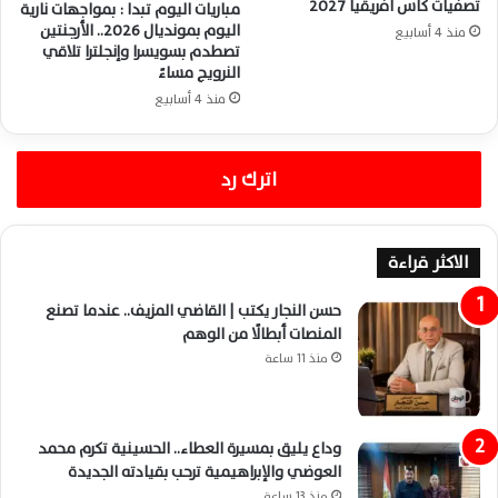
تصفيات كأس أفريقيا 2027
مباريات اليوم تبدا : بمواجهات نارية
اليوم بمونديال 2026.. الأرجنتين
منذ 4 أسابيع
تصطدم بسويسرا وإنجلترا تلاقي
النرويج مساءً
منذ 4 أسابيع
اترك رد
الاكثر قراءة
حسن النجار يكتب | القاضي المزيف.. عندما تصنع
المنصات أبطالًا من الوهم
منذ 11 ساعة
وداع يليق بمسيرة العطاء.. الحسينية تكرم محمد
العوضي والإبراهيمية ترحب بقيادته الجديدة
منذ 13 ساعة