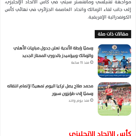
مواجهة
تشيلسي
و
مانشستر سيتي
في
كأس الاتحاد الإنجليزي
،
إلى جانب لقاء
الزمالك
و
اتحاد العاصمة الجزائري
في نهائي
كأس
الكونفدرالية الإفريقية
.
مقالات ذات صلة
رسميًا رابطة الأندية تعلن جدول مباريات الأهلي
والزمالك وبيراميدز بالدوري الممتاز الجديد
منذ 15 ساعة
محمد صلاح يصل تركيا اليوم تمهيدًا لإتمام انتقاله
رسميًا إلى طرابزون سبور
منذ يوم واحد
كأس الاتحاد الإنجليزي