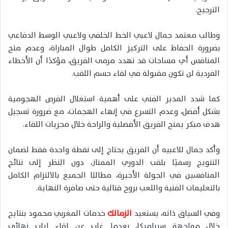
الترجيح.
وطالب معتمد جمال لاعبي الخط الخلفي ولاعبي الوسط الدفاعي
بضرورة الحفاظ على التركيز الكامل طوال المباراة، وعدم منح
المنافس أي مساحات قد تهدد مرمى الفريق، مؤكدًا أن الأخطاء
الفردية لن تكون مقبولة في لقاء حسم اللقب.
كما شدد المدير الفني على أهمية استغلال الفرص الهجومية
بشكل أفضل، وعدم التسرع في إنهاء الهجمات، مع ضرورة تسجيل
هدف مبكر يمنح الفريق الأفضلية والراحة خلال مجريات اللقاء.
وأكد جمال للاعبيه أن الفريق يحتاج إلى نقطة واحدة فقط لضمان
التتويج رسميًا بلقب الدوري الممتاز، دون النظر إلى نتائج
المنافسين في الجولة الأخيرة، مطالبًا الجميع بالالتزام الكامل
بالتعليمات الفنية واللعب بروح قتالية حتى صافرة النهاية.
وفي السياق ذاته، يستعيد
الزمالك
خدمات المغربي محمود بنتايج
خلال مواجهة سيراميكا، بعدما غاب عن لقاء إياب نهائي