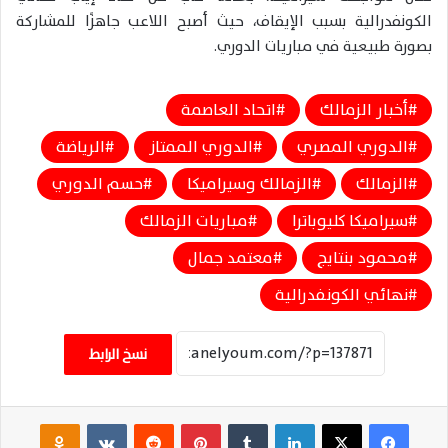
الكونفدرالية بسبب الإيقاف، حيث أصبح اللاعب جاهزًا للمشاركة
بصورة طبيعية في مباريات الدوري.
أخبار الزمالك
اتحاد العاصمة
الدوري المصري
الدوري الممتاز
الرياضة
الزمالك
الزمالك وسيراميكا
حسم الدوري
سيراميكا كليوباترا
مباريات الزمالك
محمود بنتايج
معتمد جمال
نهائي الكونفدرالية
نسخ الرابط
فيسبوك
‫X
لينكدإن
‏Tumblr
بينتيريست
‏Reddit
‏VKontakte
Odnoklassniki