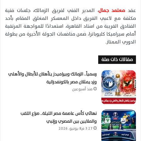
عقد
معتمد جمال
، المدير الفني لفريق
الزمالك
، جلسات فنية
مكثفة مع لاعبي الفريق داخل المعسكر المغلق المقام بأحد
الفنادق القريبة من استاد القاهرة، استعدادًا للمواجهة المرتقبة
أمام
سيراميكا كليوباترا
، ضمن منافسات الجولة الأخيرة من بطولة
الدوري الممتاز.
مقالات ذات صلة
رسمياً.. الزمالك وبيراميدز يتأهلان للأبطال والأهلي
وزد يمثلان مصر بالكونفدرالية
منذ أسبوعين
نهائي كأس عاصمة مصر الليلة.. صراع اللقب
والملايين بين المصري وإنبي
3:27 م8 يونيو، 2026