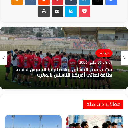
‫Pocket
سكايب
مشاركة عبر البريد
طباعة
الرياضة
الزمالك
8:03 م26 مايو، 2026
3:41 م25 مايو، 2026
منتخب مصر للناشئين يواجه تنزانيا الخميس لحسم
بطاقة نهائي أفريقيا للناشئين بالمغرب
مقالات ذات صلة
الزمالك يوجه الشكر للمهنئين بعد التتويج
التاريخي بالدوري المصري الممتاز