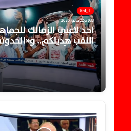
الرياضة
9:13 م22 مايو، 2026
احد لاعبي الزمالك للجماهي
اللقب هديتكم.. و«الحدوت
تحققت أخيرًا
و
ز
ي