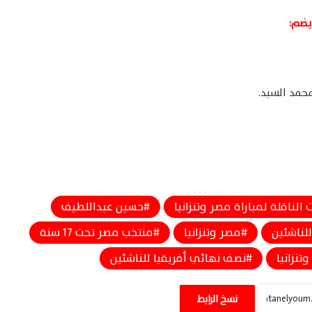
يضم:
محمد السيد.
 الناقلة لمباراة مصر وتنزانيا
حسين عبداللطيف
لناشئين
مصر وتنزانيا
منتخب مصر تحت 17 سنة
تنزانيا
نصف نهائي أفريقيا للناشئين
معتمد جمال يحفز لاعبي الزمالك للدوري بعد
خسارة الكونفدرالية أمام اتحاد العاصمة
نسخ الرابط