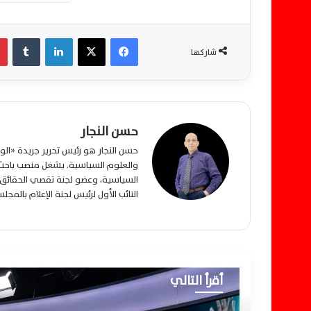
فيسبوك
‫X
لينكدإن
‏Tumblr
شاركها
حسن النجار
حسن النجار هو رئيس تحرير جريدة «ا
والعلوم السياسية. يشغل منصب باحث م
السياسية، وعضو لجنة تقصي الحقائق ب
النائب الأول لرئيس لجنة الإعلام بالمج
أقرأ التالي