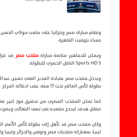
وتقام مباراة مصر وتنزانيا على ملعب مولاي الحسن ب
مساءً بتوقيت القاهرة.
ويمكن للجماهير متابعة مباراة
منتخب مصر
Sports HD 5 الناقل الحصري للبطولة.
ويدخل منتخب مصر بقيادة المدير الفني حسين عبداللط
بطولة كأس العالم تحت 17 سنة، عقب احتلاله المركز الثاني في المجموعة الثانية برصيد 4 نقاط خلف منتخب المغرب.
كما تمكن المنتخب المصري من تحقيق فوز كبير في 
مقابل هدف، ليحجز مقعده في نصف النهائي ويضرب موع
ليبيا، بمشاركة منتخبات مصر وتونس والجزائر وليبيا وا