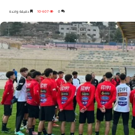
0
10٬607
دقيقة واحدة