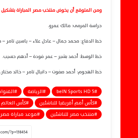
ومن المتوقع أن يخوض منتخب مصر المباراة بتشكيل 
حراسة المرمى: مالك عمرو.
خط الدفاع: محمد جمال – عادل علاء – ياسين تامر – 
خط الوسط: أحمد بشير – عمر فودة – أدهم حسيب.
خط الهجوم: أحمد صفوت – دانيال تامر – خالد مختار.
beIN Sports HD 5
الرياضة
القنوات
كأس أمم أفريقيا للناشئين
كأس العالم ل
منتخب مصر للناشئين
موعد مباراة مصر و