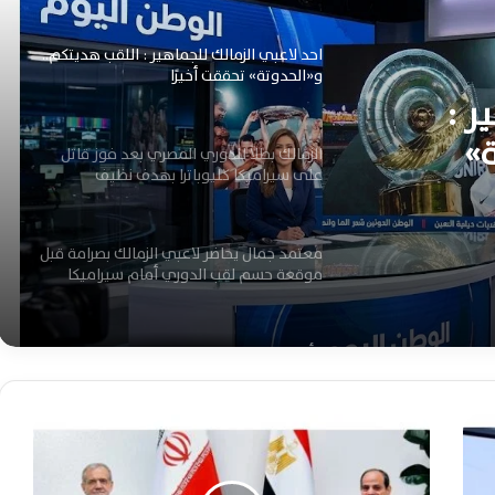
احد لاعبي الزمالك للجماهير : اللقب هديتكم..
و«الحدوتة» تحققت أخيرًا
ر :
ة»
الزمالك بطلاً للدوري المصري بعد فوز قاتل
على سيراميكا كليوباترا بهدف نظيف
معتمد جمال يحاضر لاعبي الزمالك بصرامة قبل
موقعة حسم لقب الدوري أمام سيراميكا
الأهلي يصطدم بالمصري في موقعة الحسم
الأخيرة بالدوري المصري غداً
ا
ل
معتمد جمال يحفز لاعبي الزمالك للدوري بعد
س
خسارة الكونفدرالية أمام اتحاد العاصمة