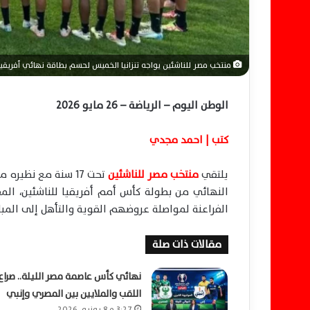
منتخب مصر للناشئين يواجه تنزانيا الخميس لحسم بطاقة نهائي أفريقيا 
الوطن اليوم – الرياضة – 26 مايو 2026
كتب | احمد مجدي
يلتقي
منتخب مصر للناشئين
تحت 17 سنة مع نظي
النهائي من بطولة كأس أمم أفريقيا للناشئين، ال
الفراعنة لمواصلة عروضهم القوية والتأهل إلى المبارا
مقالات ذات صلة
نهائي كأس عاصمة مصر الليلة.. صراع
اللقب والملايين بين المصري وإنبي
3:27 م8 يونيو، 2026