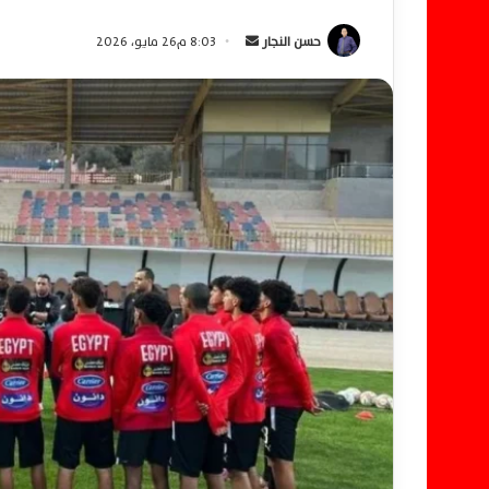
حسن النجار
أ
8:03 م26 مايو، 2026
ر
س
ل
ب
ر
ي
د
ا
إ
ل
ك
ت
ر
و
ن
ي
ا