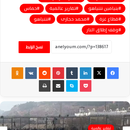
بنيامين نتنياهو
تقارير عالمية
حماس
قطاع غزة
محمد حجازى
نتنياهو
وقف إطلاق النار
نسخ الرابط
فيسبوك
‫X
لينكدإن
‏Tumblr
بينتيريست
‏Reddit
‏VKontakte
Odnoklassniki
‫Pocket
سكايب
مشاركة عبر البريد
طباعة
تقارير عالمية