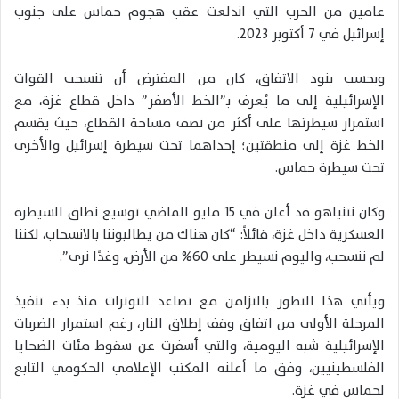
عامين من الحرب التي اندلعت عقب هجوم حماس على جنوب
إسرائيل في 7 أكتوبر 2023.
وبحسب بنود الاتفاق، كان من المفترض أن تنسحب القوات
الإسرائيلية إلى ما يُعرف بـ”الخط الأصفر” داخل قطاع غزة، مع
استمرار سيطرتها على أكثر من نصف مساحة القطاع، حيث يقسم
الخط غزة إلى منطقتين؛ إحداهما تحت سيطرة إسرائيل والأخرى
تحت سيطرة حماس.
وكان نتنياهو قد أعلن في 15 مايو الماضي توسيع نطاق السيطرة
العسكرية داخل غزة، قائلاً: “كان هناك من يطالبوننا بالانسحاب، لكننا
لم ننسحب، واليوم نسيطر على 60% من الأرض، وغدًا نرى”.
ويأتي هذا التطور بالتزامن مع تصاعد التوترات منذ بدء تنفيذ
المرحلة الأولى من اتفاق وقف إطلاق النار، رغم استمرار الضربات
الإسرائيلية شبه اليومية، والتي أسفرت عن سقوط مئات الضحايا
الفلسطينيين، وفق ما أعلنه المكتب الإعلامي الحكومي التابع
لحماس في غزة.