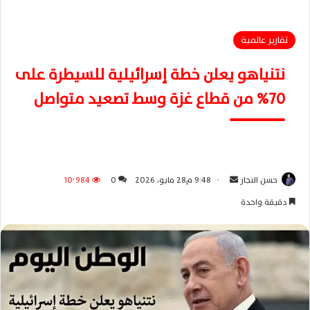
تقارير عالمية
نتنياهو يعلن خطة إسرائيلية للسيطرة على
70% من قطاع غزة وسط تصعيد متواصل
حسن النجار
أ
9:48 م28 مايو، 2026
0
10٬984
ر
دقيقة واحدة
س
ل
ب
ر
ي
د