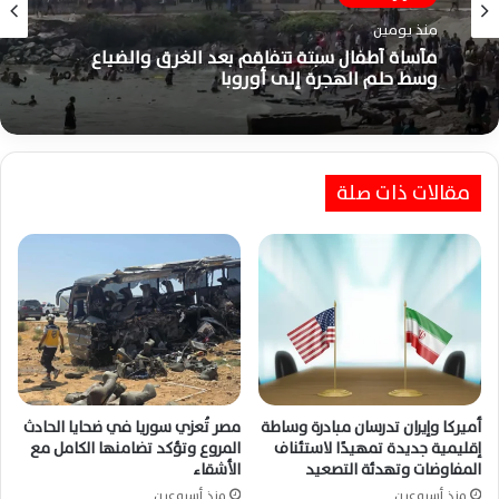
منذ يومين
مأساة أطفال سبتة تتفاقم بعد الغرق والضياع
وسط حلم الهجرة إلى أوروبا
مقالات ذات صلة
أميركا وإيران تدرسان مبادرة وساطة
مصر تُعزي سوريا في ضحايا الحادث
إقليمية جديدة تمهيدًا لاستئناف
المروع وتؤكد تضامنها الكامل مع
المفاوضات وتهدئة التصعيد
الأشقاء
منذ أسبوعين
منذ أسبوعين