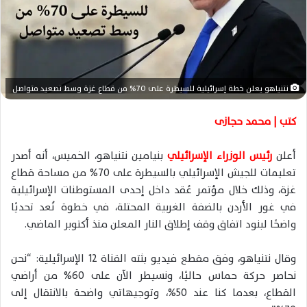
ا
إ
ل
ك
ت
ر
نتنياهو يعلن خطة إسرائيلية للسيطرة على 70% من قطاع غزة وسط تصعيد متواصل
و
ن
كتب | محمد حجازى
ي
ا
أعلن
رئيس الوزراء الإسرائيلي
بنيامين نتنياهو، الخميس، أنه أصدر
تعليمات للجيش الإسرائيلي بالسيطرة على 70% من مساحة قطاع
غزة، وذلك خلال مؤتمر عُقد داخل إحدى المستوطنات الإسرائيلية
في غور الأردن بالضفة الغربية المحتلة، في خطوة تُعد تحديًا
واضحًا لبنود اتفاق وقف إطلاق النار المعلن منذ أكتوبر الماضي.
وقال نتنياهو، وفق مقطع فيديو بثته القناة 12 الإسرائيلية: “نحن
نحاصر حركة حماس حاليًا، ونسيطر الآن على 60% من أراضي
القطاع، بعدما كنا عند 50%، وتوجيهاتي واضحة بالانتقال إلى