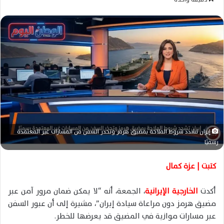
س
ل
ب
ر
ي
د
ا
إ
ل
ك
ت
إيران تشدد شروط الملاحة بمضيق هرمز وتحذر السفن من المسارات غير المعتمدة
ر
رسميًا
و
ن
كتبت | عزة كمال
ي
ا
أكدت
الخارجية الإيرانية
، الجمعة، أنه “لا يمكن ضمان مرور آمن عبر
مضيق هرمز دون مراعاة سيادة إيران”، مشيرة إلى أن عبور السفن
عبر مسارات موازية في المضيق قد يعرضها للخطر.