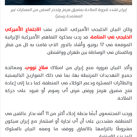
إيران تشدد شروط الملاحة بمضيق هرمز وتحذر السفن من المسارات غير
المعتمدة رسميًا
وكان البيان الخليجي الأميركي، الصادر عقب
الاجتماع الأميركي
الخليجي في المنامة،
قد رحب بمذكرة التفاهم الأميركية الإيرانية
الموقعة في 17 يونيو، وأشاد بالدور الذي قامت به كل من قطر
وباكستان في الوساطة بين طهران وواشنطن.
وأكد البيان ضرورة منع إيران من امتلاك
سلاح نووي
، ومعالجة
جميع التهديدات المرتبطة بها، بما في ذلك الصواريخ الباليستية
والطائرات المسيّرة ودعم الوكلاء في المنطقة، كما دعا إلى إعادة
فتح مضيق هرمز ورفض فرض أي رسوم أو قيود على حركة
الملاحة.
ورحب المجتمعون أيضًا بخطة إجلاء أكثر من 11 ألف بحار عالقين في
المنطقة، مشددين على أن أي تجارة أو استثمار مع إيران سيكون
مشروطًا بالتزامها بالاتفاق ووقف ما وصفه البيان بالسلوك
المزعزع للاستقرار.