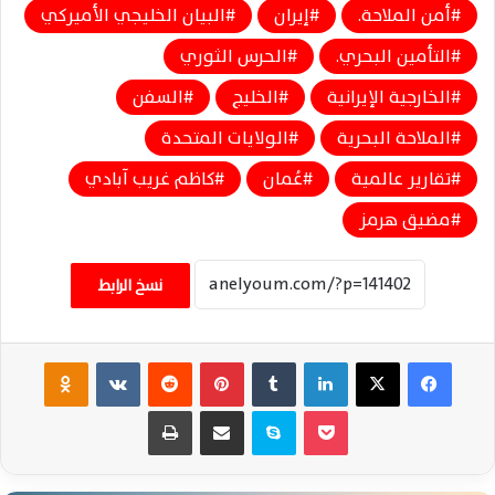
أمن الملاحة.
إيران
البيان الخليجي الأميركي
التأمين البحري.
الحرس الثوري
الخارجية الإيرانية
الخليج
السفن
الملاحة البحرية
الولايات المتحدة
تقارير عالمية
عُمان
كاظم غريب آبادي
مضيق هرمز
نسخ الرابط
فيسبوك
‫X
لينكدإن
‏Tumblr
بينتيريست
‏Reddit
‏VKontakte
Odnoklassniki
‫Pocket
سكايب
مشاركة عبر البريد
طباعة