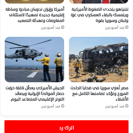
نتنياهو يتحدى الضغوط الأميركية
أميركا وإيران تدرسان مبادرة وساطة
ويتمسك بالبقاء العسكري في غزة
إقليمية جديدة تمهيدًا لاستئناف
ولبنان وسوريا بقوة
المفاوضات وتهدئة التصعيد
منذ أسبوعين
منذ أسبوعين
مصر تُعزي سوريا في ضحايا الحادث
الجيش الأميركي يعطّل ناقلة خرقت
المروع وتؤكد تضامنها الكامل مع
حصار الموانئ الإيرانية ويصعّد
الأشقاء
التوتر الإقليمي المتصاعد اليوم
منذ أسبوعين
منذ أسبوعين
اترك رد