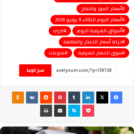
أسعار الموز والتفاح
أسعار اليوم الثلاثاء 9 يونيو 2026
أسواق الشرقية اليوم
اخري
حركة أسعار الخضار والفاكهة
سوق الخضار الشرقية
منوعات
نسخ الرابط
فيسبوك
‫X
لينكدإن
‏Tumblr
بينتيريست
‏Reddit
‏VKontakte
Odnoklassniki
‫Pocket
سكايب
مشاركة عبر البريد
طباعة