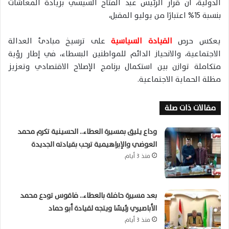
الدولية، أن قرار الرئيس عبد الفتاح السيسي بزيادة المعاشات
بنسبة 15% اعتبارًا من يوليو المقبل،
يعكس حرص
القيادة السياسية
على ترسيخ مبادئ العدالة
الاجتماعية، والانحياز الدائم للمواطنين البسطاء، في إطار رؤية
متكاملة توازن بين استكمال برنامج الإصلاح الاقتصادي وتعزيز
مظلة الحماية الاجتماعية.
مقالات ذات صلة
وداع يليق بمسيرة العطاء.. الحسينية تكرم محمد
العوضي والإبراهيمية ترحب بقيادته الجديدة
منذ 3 أيام
بعد مسيرة حافلة بالعطاء.. فاقوس تودع محمد
الأباصيري رئيسًا ويتجه لقيادة أبو حماد
منذ 3 أيام