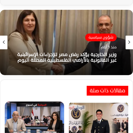
شؤون سياسية
مصر
منذ 3 أيام
منذ 4 أيام
وزير الخارجية يؤكد رفض مصر للإجراءات الإسرائيلية
غير القانونية بالأراضي الفلسطينية المحتلة اليوم
حطام مُسيرة دمياط يقود التحقيقات لتضييق
احتمالات جهة الإطلاق المحتملة وتحليلها
مقالات ذات صلة