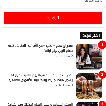
منذ أسبوعين
اترك رد
الاكثر قراءة
سحر ابراهيم – تكتب – من الأب تبدأ الحكاية.. كيف
يصنع الرجل نجاح ابنته؟
منذ 14 ساعة
تحديثات جديدة – الذهب اليوم السبت.. عيار 24
يسجل 6966 جنيهًا وسط ترقب الأسواق العالمية
منذ 15 ساعة
المفكر السياسي حسن النجار: تحركات مصر بقيادة