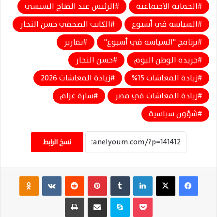
الحماية الاجتماعية
الرئيس عبد الفتاح السيسي
السياسة في أسبوع
الكاتب الصحفي حسن النجار
برنامج "السياسة في أسبوع"
تقارير
جريدة الوطن اليوم
حسن النجار
زيادة المعاشات 15%
زيادة المعاشات 2026
زيادة المعاشات في مصر
سارة عزام
شؤون سياسية
نسخ الرابط
فيسبوك
‫X
لينكدإن
‏Tumblr
بينتيريست
‏Reddit
‏VKontakte
Odnoklassniki
‫Pocket
سكايب
مشاركة عبر البريد
طباعة