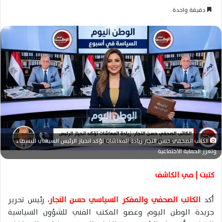
ر
دقيقة واحدة
س
ل
ب
ر
ي
د
ا
إ
ل
ك
ت
الكاتب الصحفي حسن النجار زيادة المعاشات تؤكد انحياز الرئيس السيسي للبسطاء
ر
وتعزز الحماية الاجتماعية
و
ن
كتبت | مي الكاشف
ي
ا
أكد
الكاتب الصحفي والمفكر السياسي حسن النجار
، رئيس تحرير
جريدة الوطن اليوم وعضو المكتب الفني للشؤون السياسية