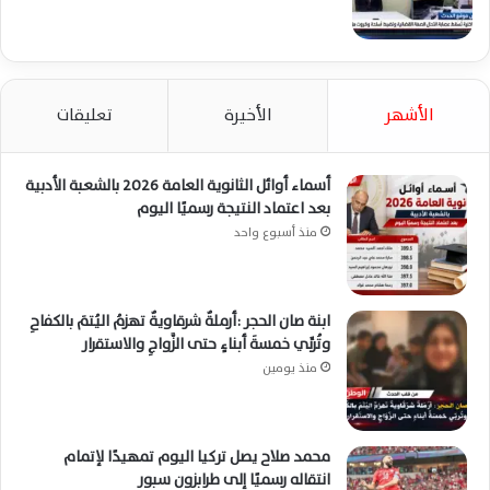
الأشهر
الأخيرة
تعليقات
أسماء أوائل الثانوية العامة 2026 بالشعبة الأدبية
بعد اعتماد النتيجة رسميًا اليوم
منذ أسبوع واحد
ابنة صان الحجر :أرملةٌ شرقاويةٌ تهزمُ اليُتمَ بالكفاحِ
وتُربِّي خمسةَ أبناءٍ حتى الزَّواجِ والاستقرار
منذ يومين
محمد صلاح يصل تركيا اليوم تمهيدًا لإتمام
انتقاله رسميًا إلى طرابزون سبور