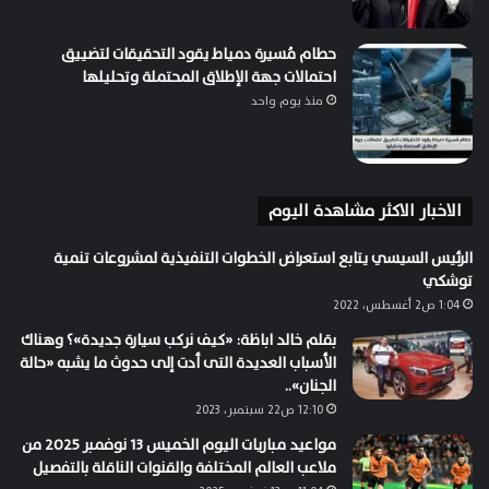
حطام مُسيرة دمياط يقود التحقيقات لتضييق
احتمالات جهة الإطلاق المحتملة وتحليلها
منذ يوم واحد
الاخبار الاكثر مشاهدة اليوم
الرئيس السيسي يتابع استعراض الخطوات التنفيذية لمشروعات تنمية
توشكي
1:04 ص2 أغسطس، 2022
بقلم خالد اباظة: «كيف نركب سيارة جديدة»؟ وهناك
الأسباب العديدة التى أدت إلى حدوث ما يشبه «حالة
الجنان»..
12:10 ص22 سبتمبر، 2023
مواعيد مباريات اليوم الخميس 13 نوفمبر 2025 من
ملاعب العالم المختلفة والقنوات الناقلة بالتفصيل