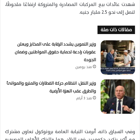
شهدت عائدات بيع المركبات المصادرة والمتروكة ارتفاعًا ملحوظًا،
لتصل إلى نحو 2.5 مليار جنيه.
مقالات ذات صلة
وزير التموين يشدد الرقابة على المخابز ويعلن
عقوبات رادعة لحماية حقوق المواطنين وضمان
الجودة
منذ يومين
وزير النقل: انتظام حركة القطارات والمترو والموانئ
والطرق عقب الهزة الأرضية
منذ 3 أيام
وفي السياق ذاته، أبرمت النيابة العامة بروتوكول تعاون مشترك
مع أكبر بنكين حكوميين في البلاد، هما «البنك الأهلي المصري»