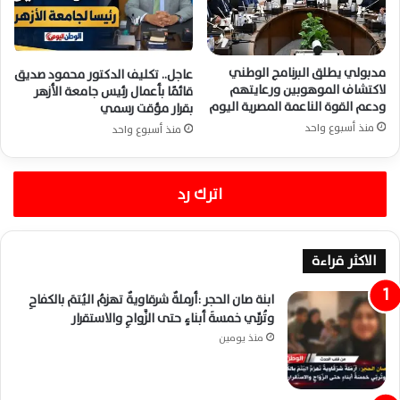
مدبولي يطلق البرنامج الوطني
عاجل.. تكليف الدكتور محمود صديق
لاكتشاف الموهوبين ورعايتهم
قائمًا بأعمال رئيس جامعة الأزهر
ودعم القوة الناعمة المصرية اليوم
بقرار مؤقت رسمي
منذ أسبوع واحد
منذ أسبوع واحد
اترك رد
الاكثر قراءة
ابنة صان الحجر :أرملةٌ شرقاويةٌ تهزمُ اليُتمَ بالكفاحِ
وتُربِّي خمسةَ أبناءٍ حتى الزَّواجِ والاستقرار
منذ يومين