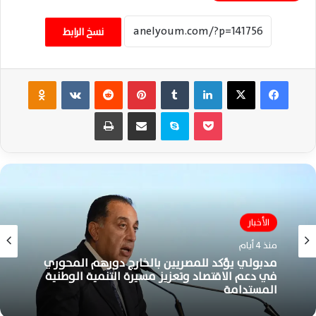
نسخ الرابط
فيسبوك
‫X
لينكدإن
‏Tumblr
بينتيريست
‏Reddit
‏VKontakte
Odnoklassniki
‫Pocket
سكايب
مشاركة عبر البريد
طباعة
الأخبار
منذ 4 أيام
مدبولي يؤكد للمصريين بالخارج دورهم المحوري
في دعم الاقتصاد وتعزيز مسيرة التنمية الوطنية
المستدامة