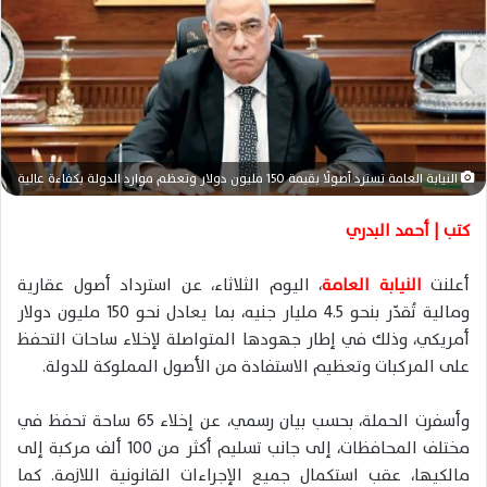
د
ا
إ
ل
ك
ت
ر
النيابة العامة تسترد أصولًا بقيمة 150 مليون دولار وتعظم موارد الدولة بكفاءة عالية
و
ن
كتب | أحمد البدري
ي
ا
أعلنت
النيابة العامة
، اليوم الثلاثاء، عن استرداد أصول عقارية
ومالية تُقدّر بنحو 4.5 مليار جنيه، بما يعادل نحو 150 مليون دولار
أمريكي، وذلك في إطار جهودها المتواصلة لإخلاء ساحات التحفظ
على المركبات وتعظيم الاستفادة من الأصول المملوكة للدولة.
وأسفرت الحملة، بحسب بيان رسمي، عن إخلاء 65 ساحة تحفظ في
مختلف المحافظات، إلى جانب تسليم أكثر من 100 ألف مركبة إلى
مالكيها، عقب استكمال جميع الإجراءات القانونية اللازمة. كما