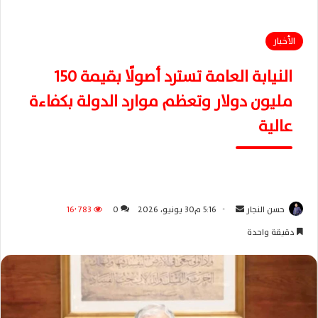
الأخبار
النيابة العامة تسترد أصولًا بقيمة 150
مليون دولار وتعظم موارد الدولة بكفاءة
عالية
حسن النجار
أ
5:16 م30 يونيو، 2026
0
16٬783
ر
دقيقة واحدة
س
ل
ب
ر
ي