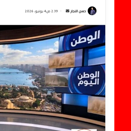
حسن النجار
أ
2:39 ص4 يونيو، 2026
ر
س
ل
ب
ر
ي
د
ا
إ
ل
ك
ت
ر
و
ن
ي
ا