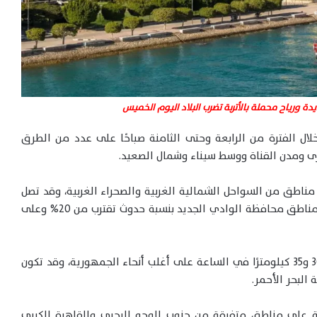
دة ورياح محملة بالأتربة تضرب البلاد اليوم الخميس
لال الفترة من الرابعة وحتى الثامنة صباحًا على عدد من الطرق
رى ومدن القناة ووسط سيناء وشمال الصعيد.
ناطق من السواحل الشمالية الغربية والصحراء الغربية، وقد تصل
إلى متوسطة الشدة وتكون رعدية أحيانًا على بعض مناطق محافظة الوادي الجديد بنسبة حدوث تقترب من 20% وعلى
وأكدت الهيئة نشاط الرياح أحيانًا بسرعة تتراوح بين 30 و35 كيلومترًا في الساعة على أغلب أنحاء الجمهورية، وقد تكون
البحر الأحمر.
 على مناطق متفرقة من جنوب الوجه البحري والقاهرة الكبرى