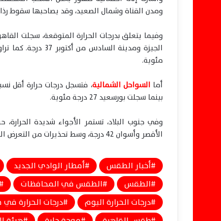
ومدن القناة وشمال الصعيد، وقد يصاحبها سقوط رذا
مئوية.
أما
السواحل الشمالية
بينما سجلت بورسعيد 27 درجة مئوية.
الأقصر وأسوان 42 درجة، وسط تحذيرات من التعرض المباشر لأشعة الشمس خلال ساعات الذروة.
أخبار الطقس
أمطار الوادي الجديد
الطقس
الطقس في المحافظات
درجات الحرارة اليوم
درجات الحرارة في 
طقس القاهرة
موجة حارة
هيئة ال