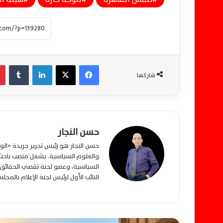
فيسبوك
‫X
لينكدإن
‏Tumblr
شاركها
حسن النجار
حسن النجار هو رئيس تحرير جريدة «ا
والعلوم السياسية. يشغل منصب باحث م
السياسية، وعضو لجنة تقصي الحقائق ب
النائب الأول لرئيس لجنة الإعلام بالمج