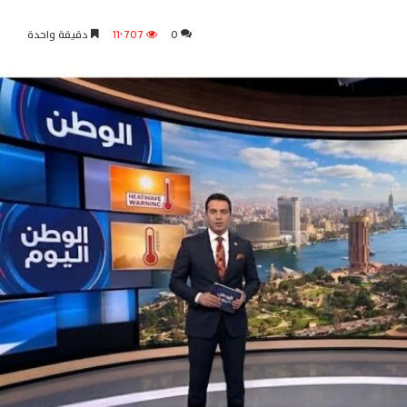
0
11٬707
دقيقة واحدة