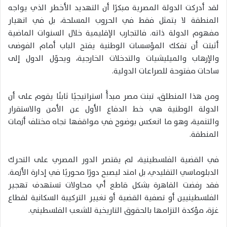
لقد أدركت الدولة المصرية مبكرًا أن التهديد الأخطر الذي يواجه
المنطقة لا يتمثل فقط في الحروب المسلحة، بل في انهيار
مفهوم الدولة ذاته. فالتجارب الإقليمية خلال السنوات الماضية
أثبتت أن تفكك المؤسسات الوطنية يفتح الباب أمام الفوضى
والإرهاب والميليشيات والتدخلات الخارجية، ويحوّل الدول إلى
ساحات مفتوحة للصراعات الدولية.
ومن هذا المنطلق، تبنت مصر مبدأً استراتيجيًا ثابتًا يقوم على أن
الدولة الوطنية هي خط الدفاع الأول عن الأمن والاستقرار
والتنمية، وهو ما انعكس بوضوح في مواقفها تجاه مختلف أزمات
المنطقة.
في القضية الفلسطينية، لم يقتصر الدور المصري على التحرك
الدبلوماسي التقليدي، بل امتد ليصبح دورًا محوريًا في إدارة الأزمة.
فقد رفضت القاهرة بشكل قاطع أي محاولات تستهدف تهجير
الفلسطينيين أو تصفية القضية أو تغيير التركيبة السكانية لقطاع
غزة، مؤكدة التزامها بالحقوق التاريخية للشعب الفلسطيني.