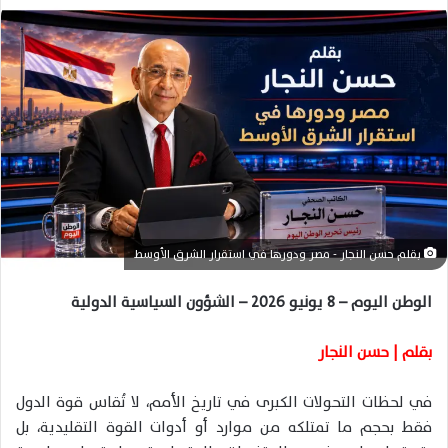
س
ل
ب
ر
ي
د
ا
إ
ل
ك
بقلم حسن النجار - مصر ودورها في استقرار الشرق الأوسط
ت
ر
الوطن اليوم – 8 يونيو 2026 – الشؤون السياسية الدولية
و
ن
بقلم | حسن النجار
ي
ا
في لحظات التحولات الكبرى في تاريخ الأمم، لا تُقاس قوة الدول
فقط بحجم ما تمتلكه من موارد أو أدوات القوة التقليدية، بل