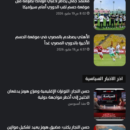
معتمد جمال يحاضر لاعبي الزمالك بصرامة قبل
موقعة حسم لقب الدوري أمام سيراميكا
8:02 ص19 مايو، 2026
الأهلي يصطدم بالمصري في موقعة الحسم
الأخيرة بالدوري المصري غداً
6:57 ص19 مايو، 2026
اخر الاخبار السياسية
حسن النجار: التوترات الإقليمية وصراع هرمز يدفعان
الخليج إلى أخطر مواجهة دولية
منذ أسبوعين
حسن النجار يكتب: مضيق هرمز يعيد تشكيل موازين