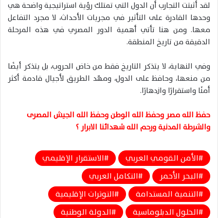
لقد أثبتت التجارب أن الدول التي تمتلك رؤية استراتيجية واضحة هي
وحدها القادرة على التأثير في مجريات الأحداث، لا مجرد التفاعل
معها. ومن هنا تأتي أهمية الدور المصري في هذه المرحلة
الدقيقة من تاريخ المنطقة.
وفي النهاية، لا يتذكر التاريخ فقط من خاض الحروب، بل يتذكر أيضًا
من منعها، وحافظ على الدول، ومهّد الطريق لأجيال قادمة أكثر
أمنًا واستقرارًا وازدهارًا.
حفظ الله مصر وحفظ الله الوطن وحفظ الله الجيش المصرى
والشرطة المدنية ورحم الله شهدائنا الابرار ؟
الأمن القومي العربي
الاستقرار الإقليمي
البحر الأحمر
التكامل العربي
التنمية المستدامة
التوترات الإقليمية
الحلول الدبلوماسية
الدولة الوطنية