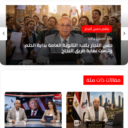
الشؤون السياسية الدولية
منذ أسبوع واحد
بقلم حسن النجار
السيسي يؤكد لتبون تضامن مصر الكامل مع
منذ أسبوع واحد
الجزائر ويبحثان تطورات الأزمات الإقليمية
مقالات ذات صلة
حسن النجار يكتب: الثانوية العامة بداية الحلم
وليست نهاية طريق النجاح