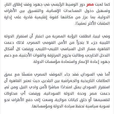
كما لعبت
مصر
دور الوسيط الرئيسي في جهود وقف إطلاق النار،
وتسهيل دخول المساعدات الإنسانية، والتنسيق بين الأطراف
الدولية، بما عزز من مكانتها كقوة إقليمية قادرة على إدارة
الملفات الأكثر تعقيدًا.
وفي ليبيا، انطلقت الرؤية المصرية من اعتبار أن استقرار الدولة
الليبية جزء لا يتجزأ من الأمن القومي المصري. لذلك دعمت
القاهرة مسار الحل السياسي الليبي–الليبي، ورفضت كل أشكال
التدخل الخارجي، وطالبت بخروج المرتزقة والقوات الأجنبية، مع دعم
جهود إعادة الإعمار واستعادة مؤسسات الدولة.
أما في السودان، فقد جاء الموقف المصري متسقًا مع عمق
العلاقات التاريخية والجغرافية بين البلدين، حيث تعتبر القاهرة أن
استقرار السودان يمثل امتدادًا مباشرًا لأمن وادي النيل. ومن ثم،
دعمت مصر وحدة الدولة السودانية، ورفضت أي محاولات
لتقسيمها أو خلق كيانات موازية، وسعت إلى دفع الأطراف نحو
تسوية سياسية تحفظ سيادة الدولة ومؤسساتها.