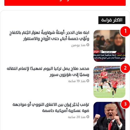
الاكثر قراءة
ابنة صان الحجر :أرملةٌ شرقاويةٌ تهزمُ اليُتمَ بالكفاحِ
وتُربِّي خمسةَ أبناءٍ حتى الزَّواجِ والاستقرار
منذ يومين
محمد صلاح يصل تركيا اليوم تمهيدًا لإتمام انتقاله
رسميًا إلى طرابزون سبور
منذ 19 ساعة
ترامب يُخيّر إيران بين الاتفاق النووي أو مواجهة
ضربة عسكرية أمريكية حاسمة
منذ 20 ساعة