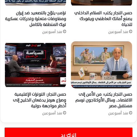
حسن النجار يكتب: السلام الداخلي
ترامب يلوّح بالتصعيد ضد إيران
يصنع أمانك العاطفي ويقودك
ومفاوضات متعثرة وتحركات عسكرية
للحياة
تربك المنطقة بالكامل
منذ أسبوعين
منذ أسبوعين
حسن النجار يكتب: من الأمن إلى
حسن النجار: التوترات الإقليمية
الاقتصاد.. رسائل الأوكتاجون ترسم
وصراع هرمز يدفعان الخليج إلى
مستقبل مصر
أخطر مواجهة دولية
منذ أسبوعين
منذ أسبوعين
اترك رد