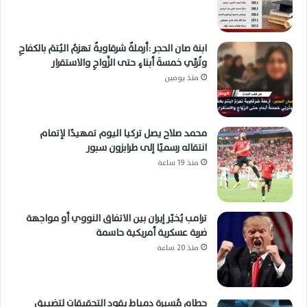
ابنة صان الحجر :أرملةٌ شرقاويةٌ تهزمُ اليُتمَ بالكفاحِ
وتُربِّي خمسةَ أبناءٍ حتى الزَّواجِ والاستقرار
منذ يومين
محمد صلاح يصل تركيا اليوم تمهيدًا لإتمام
انتقاله رسميًا إلى طرابزون سبور
منذ 19 ساعة
ترامب يُخيّر إيران بين الاتفاق النووي أو مواجهة
ضربة عسكرية أمريكية حاسمة
منذ 20 ساعة
حطام مُسيرة دمياط يقود التحقيقات لتضييق