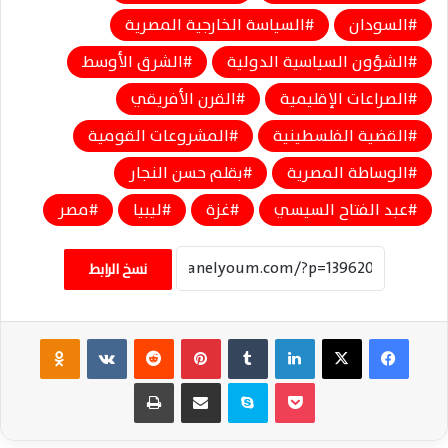
السودان
السياسة الخارجية المصرية
الشؤون السياسية الدولية
الشرق الأوسط
الصراعات الإقليمية
القرن الأفريقي
القضية الفلسطينية
المشروعات القومية
الوساطة المصرية
بقلم حسن النجار
عبد الفتاح السيسي
غزة
ليبيا
مصر
نسخ الرابط
فيسبوك
‫X
لينكدإن
‏Tumblr
بينتيريست
‏Reddit
‏VKontakte
Odnoklassniki
‫Pocket
سكايب
مشاركة عبر البريد
طباعة