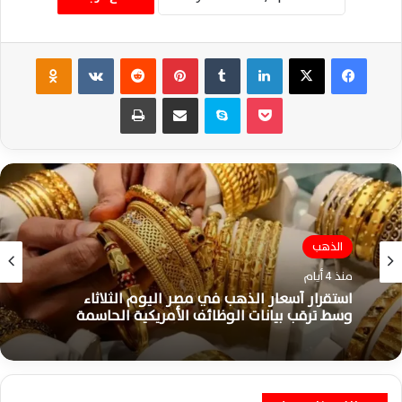
فيسبوك
‫X
لينكدإن
‏Tumblr
بينتيريست
‏Reddit
‏VKontakte
Odnoklassniki
‫Pocket
سكايب
مشاركة عبر البريد
طباعة
الذهب
منذ 4 أيام
استقرار أسعار الذهب في مصر اليوم الثلاثاء
وسط ترقب بيانات الوظائف الأمريكية الحاسمة