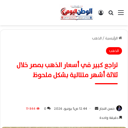
القائمة
بحث عن
تسجيل الدخول
الرئيسية
/
الذهب
الذهب
تراجع كبير في أسعار الذهب بمصر خلال
ثلاثة أشهر متتالية بشكل ملحوظ
حسن النجار
أ
12:44 ص5 يونيو، 2026
0
11٬844
ر
دقيقة واحدة
س