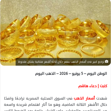
ل
ب
ر
ي
د
ا
إ
ل
ك
ت
ر
تراجع كبير في أسعار الذهب بمصر خلال ثلاثة أشهر متتالية بشكل ملحوظ
و
ن
الوطن اليوم – 5 يونيو – 2026 – الذهب اليوم
ي
ا
كتبت | دعاء هاشم
شهدت
أسعار الذهب
في السوق المحلية المصرية تراجعًا واضحًا
خلال الأشهر الثلاثة الماضية، وهو ما أثار اهتمام شريحة واسعة
من المستثمرين والمقبلين على الشراء، خاصة بعد الهبوط الكبير