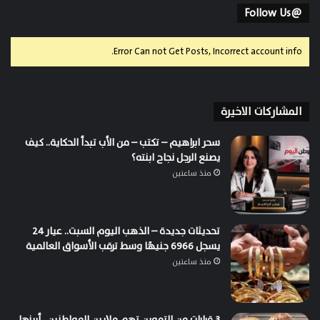
@Follow Us
Error Can not Get Posts, Incorrect account info.
المشاركات الاخيرة
سحر ابراهيم – تكتب – من الأب تبدأ الحكاية.. كيف
يصنع الرجل نجاح ابنته؟
منذ ساعتين
تحديثات جديدة – الذهب اليوم السبت.. عيار 24
يسجل 6966 جنيهًا وسط ترقب الأسواق العالمية
منذ ساعتين
3 قرارات من التموين تهم ملايين المواطنين.. أبرزها