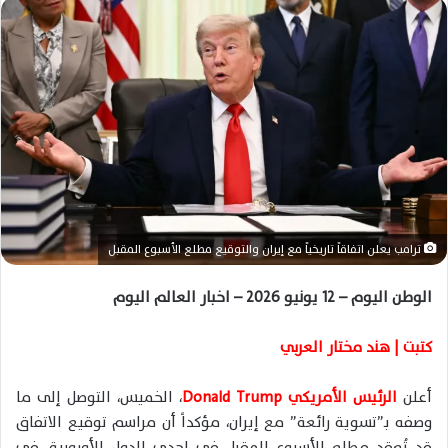
ل
ب
ر
ي
د
ا
إ
ل
ك
ت
ر
ترامب يعلن اتفاقاً تاريخياً مع إيران والتوقيع مطلع الأسبوع المقبل
و
ن
الوطن اليوم – 12 يونيو 2026 – اخبار العالم اليوم
ي
ا
كتبت | هند مختار العربي
أعلن
الرئيس الأمريكي
Donald Trump
، الخميس، التوصل إلى ما
وصفه بـ”تسوية رائعة” مع إيران، مؤكداً أن مراسم توقيع الاتفاق
قد تُعقد مطلع الأسبوع المقبل في إحدى الدول الأوروبية، في