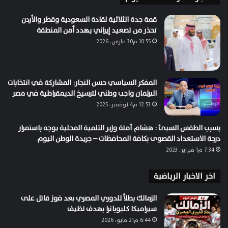
قمة جدة الثلاثية لقادة السعودية وقطر والأردن
تحذر من تصعيد إيراني يهدد أمن المنطقة
10:55 م30 مارس، 2026
المفكر السياسي حسن النجار: المشاركة في انتخابات
البرلمان واجب وطني لترسيخ الديمقراطية في مصر
12:53 م4 نوفمبر، 2025
بسبب الطقس السيئ : هشام آمنة وزير التنمية المحلية يوجه باستمرار
درجة الاستعداد القصوى بكافة المحافظات – جريدة الوطن اليوم
7:34 م1 فبراير، 2023
اخر الاخبار الرياضية
الزمالك بطلاً للدوري المصري بعد فوز قاتل على
سيراميكا كليوباترا بهدف نظيف
6:44 م21 مايو، 2026