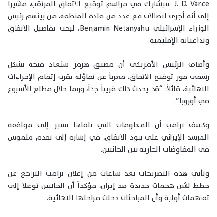
J. D. Vance
سيشارك في مراسم توقيع الاتفاق المرتقب، مشيراً
إلى أنه أجرى اتصالات مع عدد من قادة المنطقة، من بينهم رئيس
الوزراء الإسرائيلي
Benjamin Netanyahu
، لبحث تفاصيل الاتفاق
وتداعياته الإقليمية.
وأضاف الرئيس الأمريكي أن مضيق هرمز سيُعاد فتحه بشكل
رسمي فور توقيع الاتفاق، معرباً عن تفاؤله بقرب إتمام الإجراءات
النهائية، قائلاً: “قد يحدث ذلك قريباً جداً، وربما خلال مطلع الأسبوع
في أوروبا”.
وكشف ترامب أن المعلومات التي تلقاها تشير إلى موافقة
المرشد الإيراني على بنود الاتفاق، في إشارة إلى تقدم ملموس
في المفاوضات الجارية بين الجانبين.
وتأتي هذه التصريحات بعد ساعات من إعلان ترامب التراجع عن
خطط لشن هجمات جديدة ضد إيران، مؤكداً أن الجانبين توصلا إلى
تفاهمات أولية وأن المباحثات دخلت مراحلها النهائية.