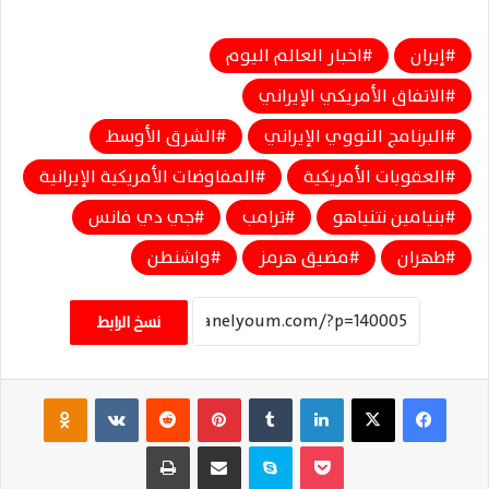
إيران
اخبار العالم اليوم
الاتفاق الأمريكي الإيراني
البرنامج النووي الإيراني
الشرق الأوسط
العقوبات الأمريكية
المفاوضات الأمريكية الإيرانية
بنيامين نتنياهو
ترامب
جي دي فانس
طهران
مضيق هرمز
واشنطن
نسخ الرابط
فيسبوك
‫X
لينكدإن
‏Tumblr
بينتيريست
‏Reddit
‏VKontakte
Odnoklassniki
‫Pocket
سكايب
مشاركة عبر البريد
طباعة