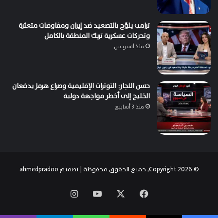
ترامب يلوّح بالتصعيد ضد إيران ومفاوضات متعثرة
وتحركات عسكرية تربك المنطقة بالكامل
منذ أسبوعين
حسن النجار: التوترات الإقليمية وصراع هرمز يدفعان
الخليج إلى أخطر مواجهة دولية
منذ 3 أسابيع
© Copyright 2026, جميع الحقوق محفوظة | تصميم
ahmedpradoo
‫X
فيسبوك
‫YouTube
انستقرام