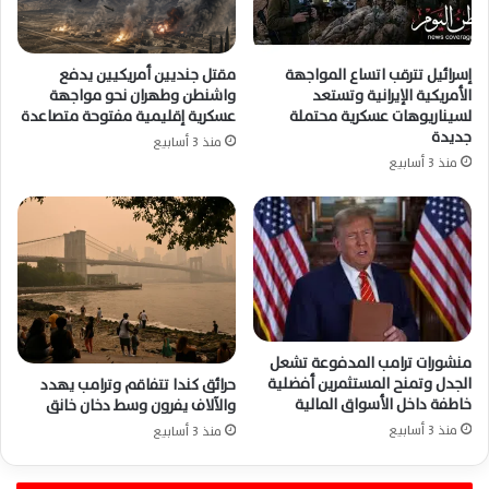
إسرائيل تترقب اتساع المواجهة
مقتل جنديين أمريكيين يدفع
الأمريكية الإيرانية وتستعد
واشنطن وطهران نحو مواجهة
لسيناريوهات عسكرية محتملة
عسكرية إقليمية مفتوحة متصاعدة
جديدة
منذ 3 أسابيع
منذ 3 أسابيع
منشورات ترامب المدفوعة تشعل
الجدل وتمنح المستثمرين أفضلية
حرائق كندا تتفاقم وترامب يهدد
خاطفة داخل الأسواق المالية
والآلاف يفرون وسط دخان خانق
منذ 3 أسابيع
منذ 3 أسابيع