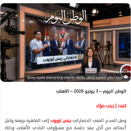
ل
ب
ر
ي
د
ا
إ
ل
ك
ت
ر
توروب يصل القاهرة لإنهاء علاقته بالأهلي وديًا وحسم مصيره رسميًا
و
ن
الوطن اليوم – 3 يونيو 2026 – الاهلي
ي
ا
كتبت | زينب فؤاد
وصل المدير الفني الدنماركي
ييس توروب
إلى القاهرة برفقة وكيل
أعماله، من أجل عقد جلسة مع مسؤولي النادي الأهلي، وذلك