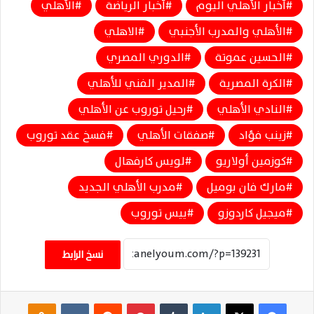
أخبار الأهلي اليوم
أخبار الرياضة
الأهلي
الأهلي والمدرب الأجنبي
الاهلي
الحسين عموتة
الدوري المصري
الكرة المصرية
المدير الفني للأهلي
النادي الأهلي
رحيل توروب عن الأهلي
زينب فؤاد
صفقات الأهلي
فسخ عقد توروب
كوزمين أولاريو
لويس كارفهال
مارك فان بوميل
مدرب الأهلي الجديد
ميجيل كاردوزو
ييس توروب
نسخ الرابط
فيسبوك
‫X
لينكدإن
‏Tumblr
بينتيريست
‏Reddit
‏VKontakte
Odnoklassniki