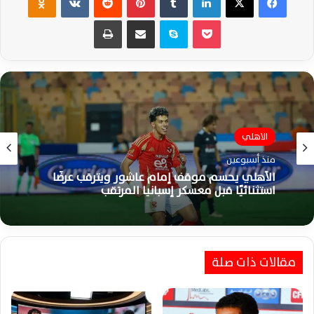
‫Pocket
سكايب
مشاركة عبر البريد
طباعة
الاهلي
الاهلي
منذ أسبوعين
منذ أسبوعين
محمد شريف يتمسك بالبقاء ويضع الأهلي أمام
أزمة جديدة خلال الميركاتو الصيفي الحالي
الأهلي يحسم موقف إمام عاشور ويترقب عرضًا
استثنائيًا قبل معسكر إسبانيا المرتقب
مقالات ذات صلة