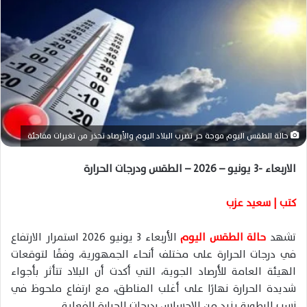
ل
ب
ر
ي
د
ا
إ
ل
حالة الطقس اليوم موجة حر تضرب البلاد اليوم والأرصاد تحذر من تغيرات مفاجئة
ك
ت
الاربعاء -3 يونيو – 2026 – الطقس ودرجات الحرارة
ر
و
كتب | سعيد عزب
ن
ي
تشهد
حالة الطقس اليوم
الأربعاء 3 يونيو 2026 استمرار الارتفاع
ا
في درجات الحرارة على مختلف أنحاء الجمهورية، وفقًا لتوقعات
الهيئة العامة للأرصاد الجوية، التي أكدت أن البلاد تتأثر بأجواء
شديدة الحرارة نهارًا على أغلب المناطق، مع ارتفاع ملحوظ في
نسب الرطوبة يزيد من الإحساس بدرجات الحرارة الفعلية.