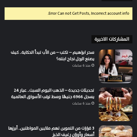
Error Can not Get Posts, Incorrect account info.
المشاركات الاخيرة
سحر ابراهيم – تكتب – من الأب تبدأ الحكاية.. كيف
يصنع الرجل نجاح ابنته؟
منذ 6 ساعات
تحديثات جديدة – الذهب اليوم السبت.. عيار 24
يسجل 6966 جنيهًا وسط ترقب الأسواق العالمية
منذ 6 ساعات
3 قرارات من التموين تهم ملايين المواطنين.. أبرزها
أسعار وأوزان رغيف الخبز