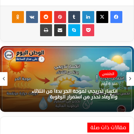
فيسبوك
‫X
لينكدإن
‏Tumblr
بينتيريست
‏Reddit
‏VKontakte
Odnoklassniki
‫Pocket
سكايب
مشاركة عبر البريد
طباعة
الطقس
منذ 7 أيام
الطقس
موجة حر قياسية تضرب البلاد اليوم الأحد والأرصاد
منذ 6 أيام
تحذر من محسوسة تصل 46 درجة
مقالات ذات صلة
انكسار تدريجي لموجة الحر بدءًا من الثلاثاء