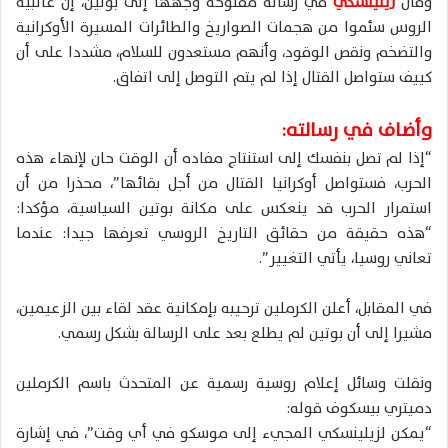
وقال
زيلينسكي
في رسالة مفتوحة وجهها إلى بوتين، إن غالبية
الروس سئموا من هجمات الصواريخ والطائرات المسيرة الأوكرانية
والتضخم ونقص الوقود، وأنهم مستعدون للسلام، مشددا على أن
كييف ستواصل القتال إذا لم يتم التوصل إلى اتفاق.
وأضاف في رسالته:
“إذا لم تصل بنفسك إلى استنتاج مفاده أن الوقت حان لإنهاء هذه
الحرب، فستواصل أوكرانيا القتال من أجل بقائها”، محذرا من أن
استمرار الحرب قد ينعكس على مكانة بوتين السياسية، مؤكدا:
“هذه حقيقة من حقائق التاريخ الروسي تعرفها جيدا: عندما
تعاني روسيا، يأتي التغيير”.
في المقابل، أعلن الكرملين ترحيبه بإمكانية عقد لقاء بين الزعيمين،
مشيرا إلى أن بوتين لم يطلع بعد على الرسالة بشكل رسمي.
ونقلت وسائل إعلام روسية رسمية عن المتحدث باسم الكرملين
دميتري بيسكوف قوله:
“يمكن لزيلينسكي المجيء إلى موسكو في أي وقت”، في إشارة