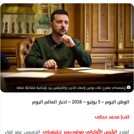
ل
ب
ر
ي
د
ا
إ
ل
ك
ت
ر
و
زيلينسكي يقترح لقاء بوتين لإنهاء الحرب والكرملين يرد بإيجابية مفاجئة تماما
ن
ي
الوطن اليوم – 5 يونيو – 2026 – اخبار العالم اليوم
ا
كتب| محمد حجازى
اقترح
الرئيس الأوكراني فولوديمير زيلينسكي
، الخميس، عقد لقاء