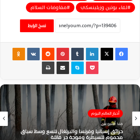
لقاء بوتين وزيلينسكي
مفاوضات السلام
نسخ الرابط
فيسبوك
‫X
لينكدإن
‏Tumblr
بينتيريست
‏Reddit
‏VKontakte
Odnoklassniki
‫Pocket
سكايب
مشاركة عبر البريد
طباعة
أخبار العالم اليوم
منذ أسبوعين
حرائق إسبانيا وفرنسا والبرتغال تتسع وسط سباق
محموم للسيطرة وموجة حر قاتلة