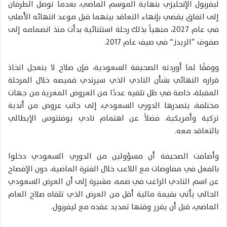
ليفربول الإنجليزي بنهاية الموسم الماضي، بعدما توصل الطرفان
إلى اتفاق يقضي بإنهاء التعاقد بينهما قبل موعد انتهائه الأصلي
في عام 2027، منهياً بذلك رحلة استثنائية بدأت منذ انضمامه إلى
صفوف “الريدز” في صيف عام 2017.
ووفقًا لما أوردته الصحيفة السعودية، فإن صلاح لا يتعجل اتخاذ
قراره النهائي بشأن النادي الذي سيرتدي قميصه خلال المرحلة
المقبلة، خاصة في ظل تلقيه عددًا من العروض المغرية من جهات
مختلفة، يتصدرها الدوري السعودي، إلى جانب عروض من أندية
تركية وأمريكية، فضلاً عن اهتمام نادي يوفنتوس الإيطالي
بالتعاقد معه.
وأضافت الصحيفة أن مسؤولين من الدوري السعودي دخلوا
بالفعل في مفاوضات مع اللاعب خلال الفترة الماضية، دون الإفصاح
عن اسم النادي الراغب في ضمه، مشيرة إلى أن العرض السعودي
الحالي يأتي بقيمة مالية أقل من العرض الذي تلقاه صلاح العام
الماضي، قبل أن يقرر وقتها تمديد عقده مع ليفربول.