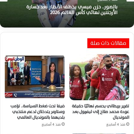
اخبار الرياضة العالمية
بالصور.. حزن ميسي يخطف الأنظار بعد خسارة
منذ 3 أسابيع
الأرجنتين نهائي كأس العالم 2026
مقالات ذات صلة
فيديو – باريديس يعتدي على ثنائي إسبانيا عقب
خسارة الأرجنتين نهائي كأس العالم 2026 المثيرة
تقرير بريطاني يحسم نهائيًا حقيقة
فيفا تحت ضغط السياسة.. ترامب
عودة محمد صلاح إلى ليفربول بعد
وستارمر يتدخلان لدعم منتخبي
المونديال
بلديهما بالمونديال العالمي
منذ 4 أسابيع
منذ 4 أسابيع