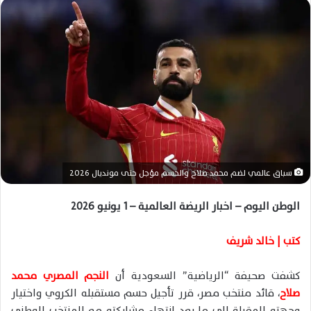
ل
ب
ر
ي
د
ا
إ
ل
ك
ت
ر
سباق عالمي لضم محمد صلاح والحسم مؤجل حتى مونديال 2026
و
ن
الوطن اليوم – اخبار الريضة العالمية – 1 يونيو 2026
ي
ا
كتب | خالد شريف
كشفت صحيفة “الرياضية” السعودية أن
النجم المصري محمد
صلاح
، قائد منتخب مصر، قرر تأجيل حسم مستقبله الكروي واختيار
وجهته المقبلة إلى ما بعد انتهاء مشاركته مع المنتخب الوطني