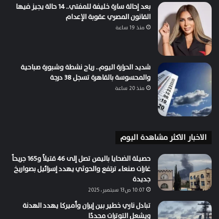
بعد إحالة سارة خليفة للمفتي.. 14 حالة يجيز فيها
القانون المصري عقوبة الإعدام
منذ 19 ساعة
شديد الحرارة اليوم.. رياح نشطة وشبورة صباحية
والمحسوسة بالقاهرة تسجل 38 درجة
منذ 20 ساعة
الاخبار الاكثر مشاهدة اليوم
حصيلة الضحايا باليمن تصل إلى 46 قتيلاً و165 جريحاً
غارات صنعاء ترتفع والحوثي يهدد إسرائيل بصواريخ
جديدة
10:07 ص13 سبتمبر، 2025
تبادل ناري خطير بين إيران وأميركا يهدد الهدنة
ويشعل التوترات مجددًا