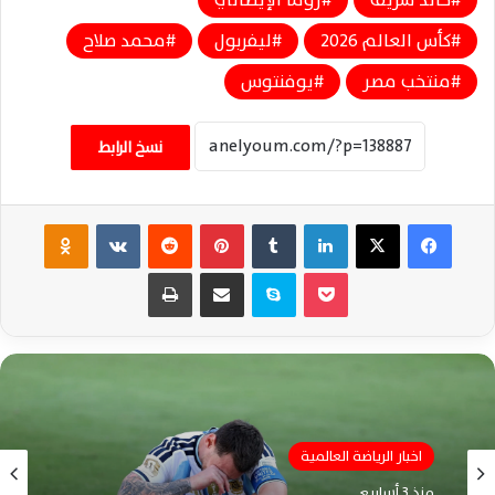
كأس العالم 2026
ليفربول
محمد صلاح
منتخب مصر
يوفنتوس
نسخ الرابط
فيسبوك
‫X
لينكدإن
‏Tumblr
بينتيريست
‏Reddit
‏VKontakte
Odnoklassniki
‫Pocket
سكايب
مشاركة عبر البريد
طباعة
اخبار الرياضة العالمية
منذ 3 أسابيع