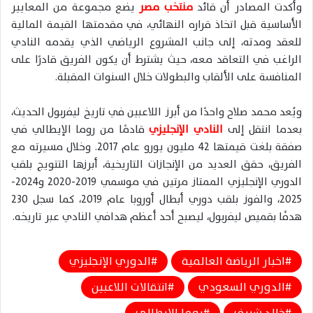
وأكدت المصادر أن قائد
منتخب مصر
يضع مجموعة من المعايير
الأساسية قبل اتخاذ قراره النهائي، في مقدمتها القيمة المالية
للعقد ومدته، إلى جانب المشروع الرياضي الذي يقدمه النادي
الراغب في التعاقد معه، حيث يشترط أن يكون الفريق قادرًا على
المنافسة على الألقاب والبطولات خلال السنوات المقبلة.
ويُعد محمد صلاح واحدًا من أبرز اللاعبين في تاريخ ليفربول الحديث،
بعدما انتقل إلى
النادي الإنجليزي
قادمًا من روما الإيطالي في
صفقة بلغت قيمتها 42 مليون يورو عام 2017. وخلال مسيرته مع
الفريق، حقق العديد من الإنجازات التاريخية، أبرزها التتويج بلقب
الدوري الإنجليزي الممتاز مرتين في موسمي 2019-2020 و2024-
2025، والفوز بلقب دوري أبطال أوروبا عام 2019، كما سجل 230
هدفًا بقميص ليفربول، ليصبح أحد أعظم هدافي النادي عبر تاريخه.
اخبار الرياضة العالمية
الدوري الإنجليزي
الدوري السعودي
انتقالات اللاعبين
خالد شريف
روما الإيطالي