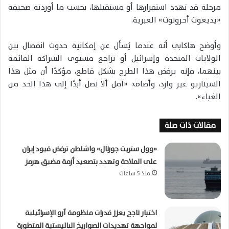
مرحلة قد تهدد استقرارها أو مستقبلها، بحسب ما أوردته صحيفة
«يديعوت أحرونوت» العبرية.
وأوضح هاكابي أنه عندما يُسأل عن إمكانية حدوث انفصال بين
الولايات المتحدة وإسرائيل أو تراجع مستوى الشراكة القائمة
بينهما، فإنه يرفض هذا الطرح بشكل قاطع، مؤكدًا أن مثل هذا
السيناريو غير وارد، وأضاف: «آمل ألا نصل أبدًا إلى هذا الحد من
الغباء».
مقالات ذات صلة
«وول ستريت جورنال» واشنطن ترفض قيود إيران
على الملاحة وتهدد بتصعيد أزمة مضيق هرمز
منذ 5 ساعات
اختبار ناجح يعزز قدرات منظومة آرو الإسرائيلية
لمواجهة تهديدات الصواريخ الباليستية المتطورة