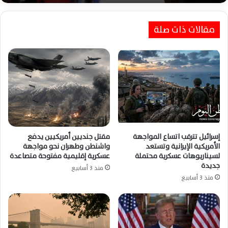
مقالات ذات صلة
حرائق إسبانيا وفرنسا والبرتغال تتسع وسط سباق
محموم للسيطرة وموجة حر قاتلة
إسرائيل تترقب اتساع المواجهة
مقتل جنديين أمريكيين يدفع
الأمريكية الإيرانية وتستعد
واشنطن وطهران نحو مواجهة
لسيناريوهات عسكرية محتملة
عسكرية إقليمية مفتوحة متصاعدة
جديدة
منذ 3 أسابيع
منذ 3 أسابيع