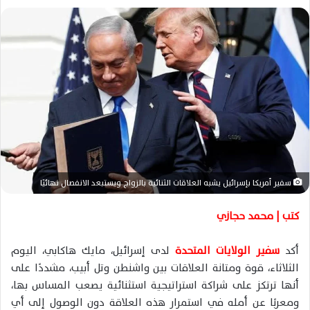
ل
ب
ر
ي
د
ا
إ
ل
ك
ت
ر
سفير أمريكا بإسرائيل يشبه العلاقات الثنائية بالزواج ويستبعد الانفصال نهائيًا
و
ن
كتب | محمد حجازي
ي
ا
أكد
سفير الولايات المتحدة
لدى إسرائيل، مايك هاكابي، اليوم
الثلاثاء، قوة ومتانة العلاقات بين واشنطن وتل أبيب، مشددًا على
أنها ترتكز على شراكة استراتيجية استثنائية يصعب المساس بها،
ومعربًا عن أمله في استمرار هذه العلاقة دون الوصول إلى أي