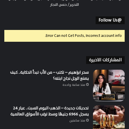
التحرير/ حسن النجار
@Follow Us
Error Can not Get Posts, Incorrect account info.
المشاركات الاخيرة
سحر ابراهيم – تكتب – من الأب تبدأ الحكاية.. كيف
يصنع الرجل نجاح ابنته؟
منذ ساعة واحدة
تحديثات جديدة – الذهب اليوم السبت.. عيار 24
يسجل 6966 جنيهًا وسط ترقب الأسواق العالمية
منذ ساعتين