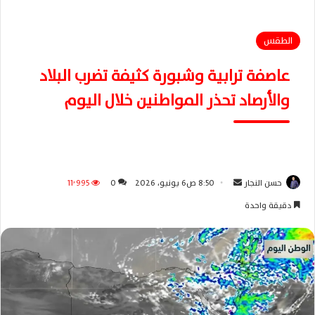
الطقس
عاصفة ترابية وشبورة كثيفة تضرب البلاد
والأرصاد تحذر المواطنين خلال اليوم
حسن النجار
أ
8:50 ص6 يونيو، 2026
0
11٬995
ر
دقيقة واحدة
س
ل
ب
ر
ي
د