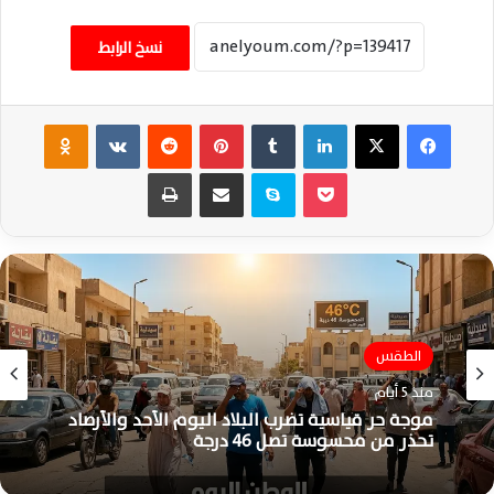
نسخ الرابط
فيسبوك
‫X
لينكدإن
‏Tumblr
بينتيريست
‏Reddit
‏VKontakte
Odnoklassniki
‫Pocket
سكايب
مشاركة عبر البريد
طباعة
الطقس
منذ 5 أيام
موجة حر قياسية تضرب البلاد اليوم الأحد والأرصاد
تحذر من محسوسة تصل 46 درجة