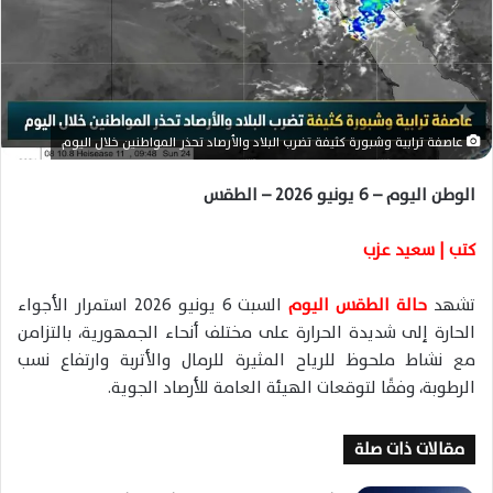
ا
إ
ل
ك
ت
ر
عاصفة ترابية وشبورة كثيفة تضرب البلاد والأرصاد تحذر المواطنين خلال اليوم
و
ن
الوطن اليوم – 6 يونيو 2026 – الطقس
ي
ا
كتب | سعيد عزب
تشهد
حالة الطقس اليوم
السبت 6 يونيو 2026 استمرار الأجواء
الحارة إلى شديدة الحرارة على مختلف أنحاء الجمهورية، بالتزامن
مع نشاط ملحوظ للرياح المثيرة للرمال والأتربة وارتفاع نسب
الرطوبة، وفقًا لتوقعات الهيئة العامة للأرصاد الجوية.
مقالات ذات صلة