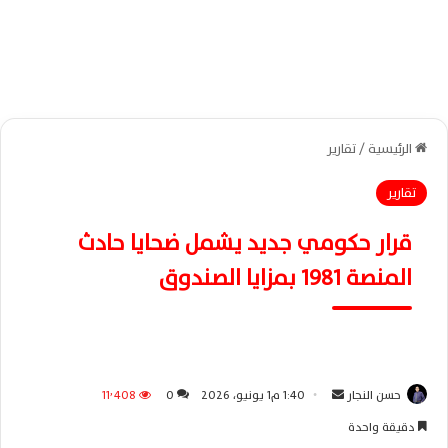
الرئيسية
/
تقارير
تقارير
قرار حكومي جديد يشمل ضحايا حادث
المنصة 1981 بمزايا الصندوق
حسن النجار
أ
1:40 م1 يونيو، 2026
0
11٬408
ر
دقيقة واحدة
س