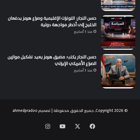
حسن النجار: التوترات الإقليمية وصراع هرمز يدفعان
الخليج إلى أخطر مواجهة دولية
منذ 3 أسابيع
حسن النجار يكتب: مضيق هرمز يعيد تشكيل موازين
الصراع الأمريكي الإيراني
منذ 3 أسابيع
© Copyright 2026, جميع الحقوق محفوظة | تصميم
ahmedpradoo
‫X
فيسبوك
‫YouTube
انستقرام