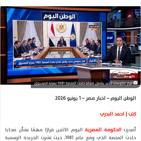
ل
ب
ر
ي
د
ا
إ
ل
ك
ت
ر
قرار حكومي جديد يشمل ضحايا حادث المنصة 1981 بمزايا الصندوق
و
ن
الوطن اليوم – اخبار مصر – 1 يونيو 2026
ي
ا
كتب | احمد البدري
أصدرت
الحكومة المصرية
اليوم الاثنين قرارًا مهمًا بشأن ضحايا
حادث المنصة الذي وقع عام 1981، حيث نشرت الجريدة الرسمية