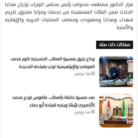
قرار الدكتور مصطفى مدبولي، رئيس مجلس الوزراء، بإدراج ضحايا
الحادث ضمن الفئات المستفيدة من خدمات ومزايا صندوق تكريم
شهداء وضحايا ومفقودي ومصابي العمليات الحربية والإرهابية
والأمنية.
مقالات ذات صلة
وداع يليق بمسيرة العطاء.. الحسينية تكرم محمد
العوضي والإبراهيمية ترحب بقيادته الجديدة
منذ يومين
بعد مسيرة حافلة بالعطاء.. فاقوس تودع محمد
الأباصيري رئيسًا ويتجه لقيادة أبو حماد
منذ يومين