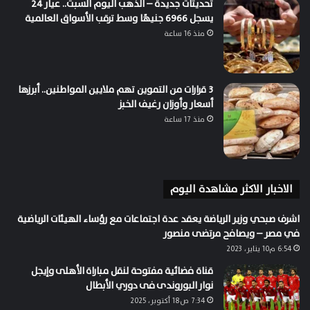
تحديثات جديدة – الذهب اليوم السبت.. عيار 24
يسجل 6966 جنيهًا وسط ترقب الأسواق العالمية
منذ 16 ساعة
3 قرارات من التموين تهم ملايين المواطنين.. أبرزها
أسعار وأوزان رغيف الخبز
منذ 17 ساعة
الاخبار الاكثر مشاهدة اليوم
اشرف صبحي وزير الرياضة يعقد عدة اجتماعات مع رؤساء الهيئات الرياضية
في مصر – ويصافح مرتضى منصور
6:54 م10 يناير، 2023
قناة فضائية مفتوحة لنقل مباراة الأهلى وإيجل
نوار البوروندى فى دوري الأبطال
7:34 ص18 أكتوبر، 2025