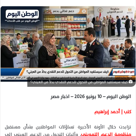
س
ل
ب
ر
ي
د
ا
إ
ل
ك
ت
ر
كيف سيستفيد المواطن من التحول للدعم النقدي بدلاً من العيني؟
و
ن
الوطن اليوم – 10 يونيو 2026 – اخبار مصر
ي
ا
كتب | أحمد إبراهيم
تزايدت خلال الآونة الأخيرة تساؤلات المواطنين بشأن مستقبل
منظومة الدعم التمويني
، وآليات التحول من الدعم العيني إلى