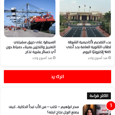
بدء التقديم لأكاديمية الشرطة
السيطرة على حريق سفينتي
لطلاب الثانوية العامة بحد أدنى
التغييز والتخزين بميناء دمياط دون
65% إلكترونيًا اليوم
أي خسائر بشرية تذكر
منذ أسبوع واحد
منذ أسبوع واحد
اترك رد
الاكثر قراءة
سحر ابراهيم – تكتب – من الأب تبدأ الحكاية.. كيف
يصنع الرجل نجاح ابنته؟