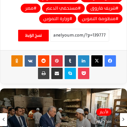
شريف فاروق
مستحقي الدعم
مصر
منظومة التموين
وزارة التموين
نسخ الرابط
فيسبوك
‫X
لينكدإن
‏Tumblr
بينتيريست
‏Reddit
‏VKontakte
Odnoklassniki
‫Pocket
سكايب
مشاركة عبر البريد
طباعة
الأخبار
مصر
منذ 5 أيام