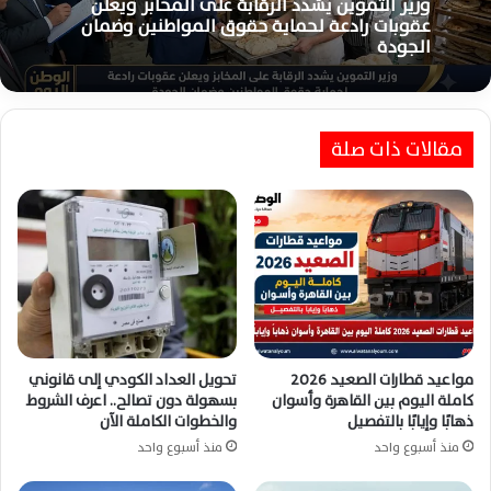
منذ 6 أيام
وزير التموين يشدد الرقابة على المخابز ويعلن
عقوبات رادعة لحماية حقوق المواطنين وضمان
الجودة
وزير النقل: انتظام حركة القطارات والمترو
والموانئ والطرق عقب الهزة الأرضية
مقالات ذات صلة
مواعيد قطارات الصعيد 2026
تحويل العداد الكودي إلى قانوني
كاملة اليوم بين القاهرة وأسوان
بسهولة دون تصالح.. اعرف الشروط
ذهابًا وإيابًا بالتفصيل
والخطوات الكاملة الآن
منذ أسبوع واحد
منذ أسبوع واحد