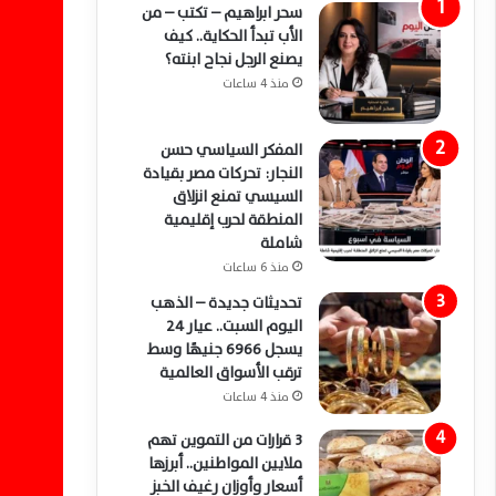
سحر ابراهيم – تكتب – من
الأب تبدأ الحكاية.. كيف
يصنع الرجل نجاح ابنته؟
منذ 4 ساعات
المفكر السياسي حسن
النجار: تحركات مصر بقيادة
السيسي تمنع انزلاق
المنطقة لحرب إقليمية
شاملة
منذ 6 ساعات
تحديثات جديدة – الذهب
اليوم السبت.. عيار 24
يسجل 6966 جنيهًا وسط
ترقب الأسواق العالمية
منذ 4 ساعات
3 قرارات من التموين تهم
ملايين المواطنين.. أبرزها
أسعار وأوزان رغيف الخبز