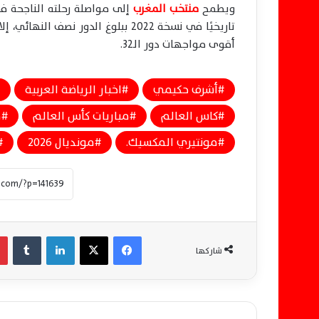
ويطمح
منتخب المغرب
تاريخيًا في نسخة 2022 ببلوغ الدور 
أقوى مواجهات دور الـ32.
أشرف حكيمي
اخبار الرياضة العربية
كاس العالم
مباريات كأس العالم
م
مونتيري المكسيك.
مونديال 2026
فيسبوك
‫X
لينكدإن
‏Tumblr
شاركها