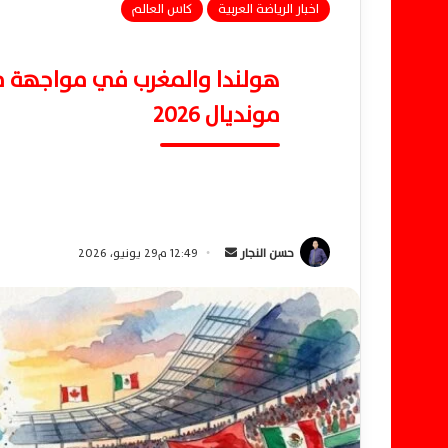
اخبار الرياضة العربية
كاس العالم
هولندا والمغرب في مواجهة م
مونديال 2026
حسن النجار
أ
12:49 م29 يونيو، 2026
ر
س
ل
ب
ر
ي
د
ا