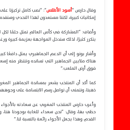
وقال حارس “
أسود الأطلس
“: “نصب كامل تركيزنا على 
إمكانيات كبيرة، لكننا مستعدون لهذا التحدي وسنقدم 
وأضاف: “المشاركة في كأس العالم تمثل حلمًا لكل لا
يتكرر كثيرًا، لذلك سندخل المواجهة بعزيمة كبيرة ورغ
وأشار بونو إلى أن الدعم الجماهيري يمثل دافعًا كبيرًا
هناك ملايين الجماهير التي تسانده وتنتظر منه إسعا
فوق أرض الملعب.”
كما أكد أن المنتخب يشعر بمساندة الجماهير المغرب
ذهبنا، ونتمنى أن نواصل رسم الابتسامة على وجوههم
وأعرب حارس المنتخب المغربي عن سعادته بالأجواء 
حظي بها، وقال: “نحن سعداء للغاية بوجودنا هنا، و
القدم، وهذا يجعل الأجواء رائعة بالنسبة لنا.”