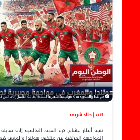
إ
ل
ك
ت
ر
و
ن
ي
ا
هولندا والمغرب في مواجهة مصيرية لحسم بطاقة التأهل إلى ثمن نهائي
كتب | خالد شريف
تتجه أنظار عشاق كرة القدم العالمية إلى مدينة م
المواجهة المرتقبة بين منتخبي هولندا والمغرب ضمن منافسات