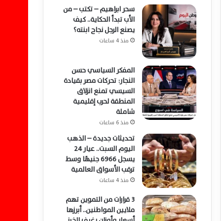
سحر ابراهيم – تكتب – من
الأب تبدأ الحكاية.. كيف
يصنع الرجل نجاح ابنته؟
منذ 4 ساعات
المفكر السياسي حسن
النجار: تحركات مصر بقيادة
السيسي تمنع انزلاق
المنطقة لحرب إقليمية
شاملة
منذ 6 ساعات
تحديثات جديدة – الذهب
اليوم السبت.. عيار 24
يسجل 6966 جنيهًا وسط
ترقب الأسواق العالمية
منذ 4 ساعات
3 قرارات من التموين تهم
ملايين المواطنين.. أبرزها
أسعار وأوزان رغيف الخبز