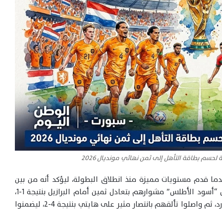
سم بطاقة التأهل إلى ثمن نهائي مونديال 2026
دما قدم مستويات مميزة منذ انطلاق البطولة، ليؤكد أنه من بين
المنتخبات القادرة على منافسة كبار العالم. واستهل “أسود الأطلس” مشوارهم بتعادل ثمين أمام البرازيل بنتيجة 1-1،
قبل أن يحققوا فوزًا مهمًا على إسكتلندا بهدف دون رد، ثم واصلوا تألقهم بانتصار مثير على هايتي بنتيجة 4-2، ليضمنوا