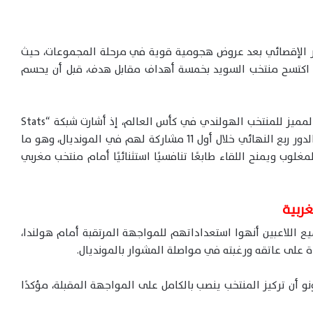
دور الإقصائي بعد عروض هجومية قوية في مرحلة المجموعات، حيث
اره بتعادل مثير أمام اليابان بنتيجة 2-2، ثم اكتسح منتخب السويد بخمسة أهداف مقابل هدف، قبل أن يحسم
وتكتسب المواجهة أهمية خاصة بالنظر إلى التاريخ المميز للمنتخب الهولندي في كأس العالم، إذ أشارت شبكة “Stats
Foot” إلى أن “الطواحين” لم يغادروا البطولة قبل الدور ربع النهائي خلال أول 11 مشاركة لهم في المونديال، وهو ما
وب ويمنح اللقاء طابعًا تنافسيًا استثنائيًا أمام منتخب مغربي
غربية
ع اللاعبين أنهوا استعداداتهم للمواجهة المرتقبة أمام هولندا،
 على عاتقه ورغبته في مواصلة المشوار بالمونديال.
و أن تركيز المنتخب ينصب بالكامل على المواجهة المقبلة، مؤكدًا