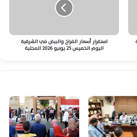
والمجاميع
ق
ر
ا
من خلال الوطن اليوم – احتفظ بالرابط.. نتيجة
ر
الثانوية العامة 2026 مجانًا فور اعتمادها
أ
رسميًا
س
ع
استقرار أسعار الفراخ والبيض في الشرقية
عاجل: التعليم تعلن الموعد النهائي لإعلان
ا
اليوم الخميس 25 يونيو 2026 المحلية
نتيجة الثانوية العامة 2026 رسميًا الليلة
ر
ا
ل
ف
نتيجة الثانوية العامة 2026 على أعتاب الإعلان
ر
الرسمي.. والتعليم تكشف آخر تطورات الاعتماد
ا
خ
و
انتهاء تصحيح امتحانات الثانوية العامة 2026
ا
وبدء تجهيز النتيجة لاعتمادها وإعلانها قريبًا
ل
رسميًا
ب
ي
التعليم تفتح التقديم بمدارس المتفوقين
ض
STEM للحاصلين على الإعدادية بجميع