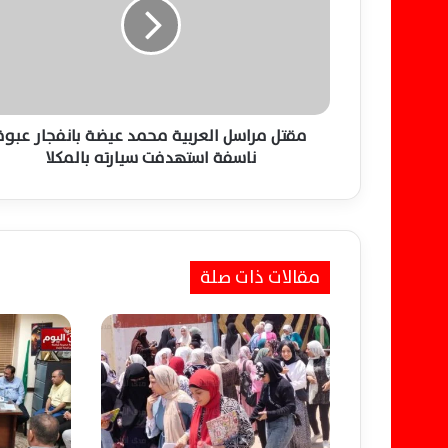
ل
م
ر
ا
س
ل
ا
مقتل مراسل العربية محمد عيضة بانفجار عبوة
ل
ناسفة استهدفت سيارته بالمكلا
ع
ر
ب
ي
ة
مقالات ذات صلة
م
ح
م
د
ع
ي
ض
ة