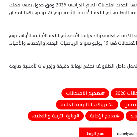
وفي سياق متصل، يؤدي طلاب الثانوية العامة بنظامها الجديد امتحانات العام الدراسي 2026 وفق جدول زمني ممتد،
بدأ يوم الأحد 21 يونيو بامتحاني التربية الدينية والتربية الوطنية، ثم اللغة الأجنبية الثانية يوم 23 يونيو، تلاها امتحان
ل الامتحانات في 2 يوليو بمادتي الكيمياء لعلمي والجغرافيا لأدبي، ثم اللغة الأجنبية الأولى يوم
5 يوليو، والفيزياء والتاريخ يوم 9 يوليو، بينما تُختتم الامتحانات في 16 يوليو بمواد الرياضيات البحتة، والإحصاء، والأحياء،
عمل داخل الكنترولات تخضع لرقابة دقيقة وإجراءات تأمينية صارمة
ات 2026
تصحيح الامتحانات
تصحيح
كنترولات الثانوية العامة
ديد
نماذج الإجابة
وزارة التربية والتعليم
أوائل الثانوية العامة 2026 بالشعبة العلمية
رياضيات.. القائمة الرسمية الكاملة للأسماء
نسخ الرابط
والمجاميع