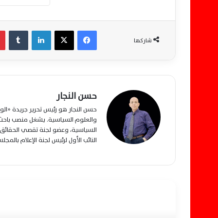
فيسبوك
‫X
لينكدإن
‏Tumblr
شاركها
حسن النجار
حسن النجار هو رئيس تحرير جريدة «ا
والعلوم السياسية. يشغل منصب باحث م
السياسية، وعضو لجنة تقصي الحقائق ب
النائب الأول لرئيس لجنة الإعلام بالمج
أقرأ التالي