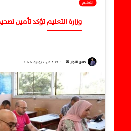
التعليم
وزارة التعليم تؤكد تأمين تصحيح
حسن النجار
أ
7:39 ص25 يونيو، 2026
ر
س
ل
ب
ر
ي
د
ا
إ