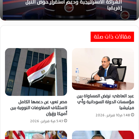
حسن النجار : السيسي وتشيسيكيدي يؤكدان تعزيز
الشراكة الاستراتيجية ودعم استقرار حوض النيل
إفريقيا
السيسي وماكرون يتجولان بكورنيش الإسكندرية
ويعززان التعاون الثقافي بين البلدين
مقالات ذات صلة
عبد العاطي: نرفض المساواة بين
مصر تعرب عن دعمها الكامل
مؤسسات الدولة السودانية وأي
لاستئناف المفاوضات النووية بين
ميليشيا
أمريكا وإيران
1:48 م10 فبراير، 2026
5:43 م6 فبراير، 2026