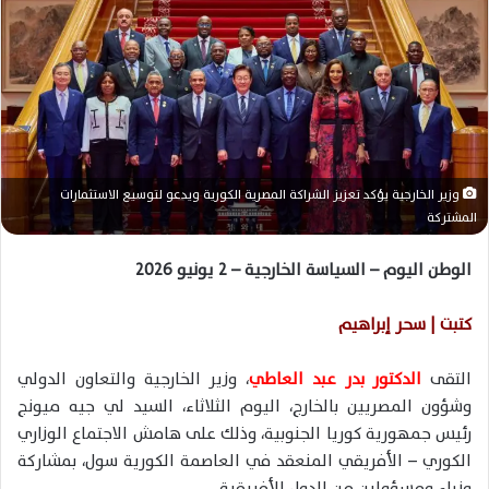
ر
ي
د
ا
إ
ل
ك
ت
وزير الخارجية يؤكد تعزيز الشراكة المصرية الكورية ويدعو لتوسيع الاستثمارات
ر
المشتركة
و
ن
الوطن اليوم – السياسة الخارجية – 2 يونيو 2026
ي
ا
كتبت | سحر إبراهيم
التقى
الدكتور بدر عبد العاطي
، وزير الخارجية والتعاون الدولي
وشؤون المصريين بالخارج، اليوم الثلاثاء، السيد لي جيه ميونج
رئيس جمهورية كوريا الجنوبية، وذلك على هامش الاجتماع الوزاري
الكوري – الأفريقي المنعقد في العاصمة الكورية سول، بمشاركة
وزراء ومسؤولين من الدول الأفريقية.