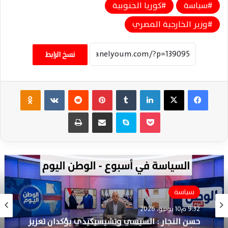
سياسة
كوريا الجنوبية
وزير الخارجية المصري
نسخ الرابط
فيسبوك
‫X
لينكدإن
‏Tumblr
بينتيريست
‏Reddit
‏VKontakte
Odnoklassniki
‫Pocket
سكايب
مشاركة عبر البريد
طباعة
سياسة
عاجل
9:32 م10 يونيو، 2026
2:41 ص10 مايو، 2026