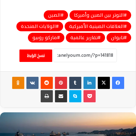
التوتر بين الصين وأميركا
الصين
العلاقات الصينية الأميركية
الولايات المتحدة
تايوان
تقارير عالمية
ماركو روبيو
نسخ الرابط
فيسبوك
‫X
لينكدإن
‏Tumblr
بينتيريست
‏Reddit
‏VKontakte
Odnoklassniki
‫Pocket
سكايب
مشاركة عبر البريد
طباعة