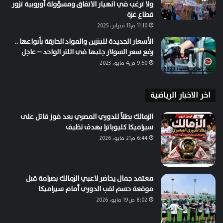
ولا ترغب في انهيار الاتفاق ومسؤولة أوروبية تزور
قطاع غزة
11:10 م13 فبراير، 2025
الأسعار الجديدة للبنزين والمواد الحارقة بأنواعها ..
رفع سعر السولار جنيها في اللتر الواحد – عاجل
9:50 ص4 مايو، 2023
اخر الاخبار الرياضية
الزمالك بطلاً للدوري المصري بعد فوز قاتل على
سيراميكا كليوباترا بهدف نظيف
6:44 م21 مايو، 2026
معتمد جمال يحاضر لاعبي الزمالك بصرامة قبل
موقعة حسم لقب الدوري أمام سيراميكا
8:02 ص19 مايو، 2026