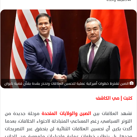
س
ل
ب
ر
ي
د
ا
إ
ل
ك
ت
الصين تشترط خطوات أميركية عملية لتحسين العلاقات وتحذر بشدة بشأن قضية تايوان
ر
و
كتبت | مي الكاشف
ن
ي
تشهد العلاقات بين
الصين والولايات المتحدة
مرحلة جديدة من
ا
التوتر السياسي، رغم المساعي المتبادلة لاحتواء الخلافات، بعدما
أكدت بكين أن تحسين العلاقات الثنائية لن يتحقق عبر التصريحات
وحدها، بل يتطلب خطوات عملية وإجراءات ملموسة من الجانب