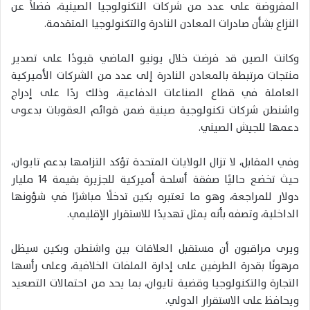
المفروضة على عدد من شركات التكنولوجيا الصينية، فضلاً عن
النزاع بشأن صادرات المعادن النادرة والتكنولوجيا المتقدمة.
وكانت الصين قد فرضت خلال يونيو الماضي قيودًا على تصدير
منتجات مرتبطة بالمعادن النادرة إلى عدد من الشركات الأميركية
العاملة في قطاع الصناعات الدفاعية، وذلك ردًا على إدراج
واشنطن شركات تكنولوجية صينية ضمن قوائم العقوبات بدعوى
دعمها للجيش الصيني.
وفي المقابل، لا تزال الولايات المتحدة تؤكد التزامها بدعم تايوان،
حيث تخضع حاليًا صفقة أسلحة أميركية للجزيرة بقيمة 14 مليار
دولار للمراجعة، وهو ما تعتبره بكين تدخلًا مباشرًا في شؤونها
الداخلية، وتصفه بأنه يمثل تهديدًا للاستقرار الإقليمي.
ويرى مراقبون أن مستقبل العلاقات بين واشنطن وبكين سيظل
مرهونًا بقدرة الطرفين على إدارة الملفات الخلافية، وعلى رأسها
التجارة والتكنولوجيا وقضية تايوان، بما يحد من احتمالات التصعيد
ويحافظ على الاستقرار الدولي.