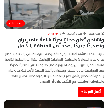
عرب وعالم
حسن النجار
منذ 3 أسابيع
0
18٬195
واشنطن تُعلن حصارًا بحريًا شاملًا على إيران
وتصعيدًا جديدًا يهدد أمن المنطقة بالكامل
كتبت | مي الكاشف أعلنت البحرية الأميركية، اليوم الاثنين، بدء تنفيذ حصار
بحري على الموانئ والمناطق الساحلية الإيرانية، اعتبارًا من الساعة الثامنة
مساءً بتوقيت غرينتش يوم 14 يوليو، في خطوة تعكس تصعيدًا جديدًا
في المواجهة بين واشنطن وطهران. وأكدت البحرية الأميركية، في بيان
رسمي، أن الحصار يشمل جميع الموانئ الإيرانية ومحطات تصدير النفط
والمنشآت الساحلية، مع التأكيد على أن السفن…
أكمل القراءة »