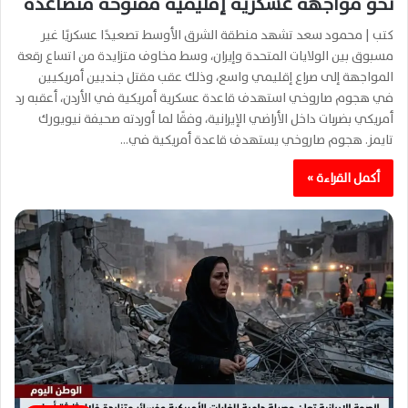
نحو مواجهة عسكرية إقليمية مفتوحة متصاعدة
كتب | محمود سعد تشهد منطقة الشرق الأوسط تصعيدًا عسكريًا غير
مسبوق بين الولايات المتحدة وإيران، وسط مخاوف متزايدة من اتساع رقعة
المواجهة إلى صراع إقليمي واسع، وذلك عقب مقتل جنديين أمريكيين
في هجوم صاروخي استهدف قاعدة عسكرية أمريكية في الأردن، أعقبه رد
أمريكي بضربات داخل الأراضي الإيرانية، وفقًا لما أوردته صحيفة نيويورك
تايمز. هجوم صاروخي يستهدف قاعدة أمريكية في…
أكمل القراءة »