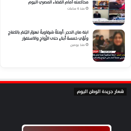
محاكمته أمام القضاء المصري اليوم
منذ 6 ساعات
ابنة صان الحجر :أرملةٌ شرقاويةٌ تهزمُ اليُتمَ بالكفاحِ
وتُربِّي خمسةَ أبناءٍ حتى الزَّواجِ والاستقرار
منذ يومين
شعار جريدة الوطن اليوم