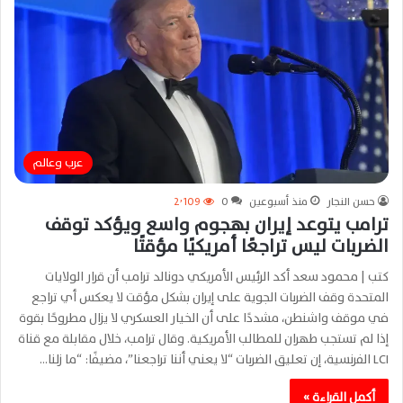
عرب وعالم
حسن النجار
منذ أسبوعين
0
2٬109
ترامب يتوعد إيران بهجوم واسع ويؤكد توقف
الضربات ليس تراجعًا أمريكيًا مؤقتًا
كتب | محمود سعد أكد الرئيس الأمريكي دونالد ترامب أن قرار الولايات
المتحدة وقف الضربات الجوية على إيران بشكل مؤقت لا يعكس أي تراجع
في موقف واشنطن، مشددًا على أن الخيار العسكري لا يزال مطروحًا بقوة
إذا لم تستجب طهران للمطالب الأمريكية. وقال ترامب، خلال مقابلة مع قناة
LCI الفرنسية، إن تعليق الضربات “لا يعني أننا تراجعنا”، مضيفًا: “ما زلنا…
أكمل القراءة »