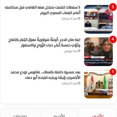
5 سقطات كشفت منتحل صفة القاضي قبل محاكمته
أمام القضاء المصري اليوم
منذ 6 ساعات
ابنة صان الحجر :أرملةٌ شرقاويةٌ تهزمُ اليُتمَ بالكفاحِ
وتُربِّي خمسةَ أبناءٍ حتى الزَّواجِ والاستقرار
منذ يومين
بعد مسيرة حافلة بالعطاء.. فاقوس تودع محمد
الأباصيري رئيسًا ويتجه لقيادة أبو حماد
منذ 5 ساعات
الأشهر
الأخيرة
تعليقات