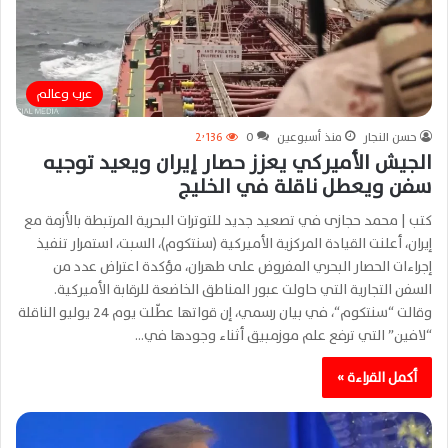
عرب وعالم
حسن النجار
منذ أسبوعين
0
2٬136
الجيش الأميركي يعزز حصار إيران ويعيد توجيه
سفن ويعطل ناقلة في الخليج
كتب | محمد حجازى في تصعيد جديد للتوترات البحرية المرتبطة بالأزمة مع
إيران، أعلنت القيادة المركزية الأميركية (سنتكوم)، السبت، استمرار تنفيذ
إجراءات الحصار البحري المفروض على طهران، مؤكدة اعتراض عدد من
السفن التجارية التي حاولت عبور المناطق الخاضعة للرقابة الأميركية.
وقالت “سنتكوم“، في بيان رسمي، إن قواتها عطّلت يوم 24 يوليو الناقلة
“لافين” التي ترفع علم موزمبيق أثناء وجودها في…
أكمل القراءة »