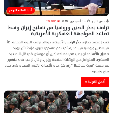
أخبار العالم اليوم
حسن النجار
منذ أسبوعين
0
20٬005
ترامب يحذر الصين وروسيا من تسليح إيران وسط
تصاعد المواجهة العسكرية الأمريكية
كتب | محمد حجازى حذّر الرئيس الأمريكي دونالد ترامب، اليوم الجمعة، كلاً
من الصين وروسيا من تقديم أي دعم عسكري لإيران، مؤكدًا أن تزويد
طهران بالأسلحة لن يصب في مصلحة بكين أو موسكو، في ظل التصعيد
العسكري المتواصل بين الولايات المتحدة وإيران. وقال ترامب، في منشور
عبر منصة “تروث سوشيال”، إنه يثق في تأكيدات الرئيس الصيني شي جين
بينغ ونظيره…
أكمل القراءة »