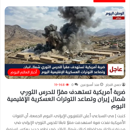
أخبار العالم اليوم
حسن النجار
منذ أسبوعين
0
19٬968
ضربة أمريكية تستهدف مقرًا للحرس الثوري
شمال إيران وتصاعد التوترات العسكرية الإقليمية
اليوم
كتبت | مي السباعي أعلن التلفزيون الإيراني، اليوم الجمعة، أن القوات
الأمريكية نفذت ضربة استهدفت مقرًا تابعًا للحرس الثوري الإيراني في
مدينة زيباكنار بمحافظة كيلان شمال البلاد، في تطور جديد يعكس استمرار