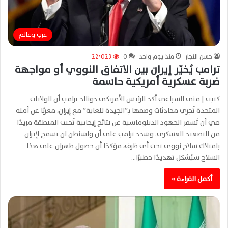
عرب وعالم
حسن النجار
منذ يوم واحد
0
22٬023
ترامب يُخيّر إيران بين الاتفاق النووي أو مواجهة
ضربة عسكرية أمريكية حاسمة
كتبت | منى السباعي أكد الرئيس الأمريكي دونالد ترامب أن الولايات
المتحدة تُجري محادثات وصفها بـ”الجيدة للغاية” مع إيران، معربًا عن أمله
في أن تُسفر الجهود الدبلوماسية عن نتائج إيجابية تُجنب المنطقة مزيدًا
من التصعيد العسكري. وشدد ترامب على أن واشنطن لن تسمح لإيران
بامتلاك سلاح نووي تحت أي ظرف، مؤكدًا أن حصول طهران على هذا
السلاح سيُشكل تهديدًا خطيرًا…
أكمل القراءة »