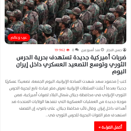
عرب وعالم
حسن النجار
منذ أسبوعين
0
19٬962
ضربات أميركية جديدة تستهدف بحرية الحرس
الثوري وتوسع التصعيد العسكري داخل إيران
اليوم
كتب | محمود سعد شهدت الساحة الإيرانية، اليوم الجمعة، تصعيدًا عسكريًا
جديدًا بعدما أعلنت السلطات الإيرانية تعرض مقر قيادة تابع لبحرية الحرس
الثوري الإيراني في محافظة جيلان شمال البلاد لضربات أميركية، ضمن
موجة جديدة من العمليات العسكرية التي تنفذها الولايات المتحدة ضد
أهداف داخل إيران. وقال نائب محافظ جيلان، علي باقري، إن القصف
استهدف مقر القوات البحرية للحرس الثوري في…
أكمل القراءة »