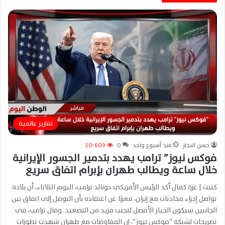
تقارير عالمية
حسن النجار
منذ أسبوع واحد
0
20٬609
فوكس نيوز” ترامب يهدد بتدمير الجسور الإيرانية
خلال ساعة ويطالب طهران بإبرام اتفاق سريع
كتبت | عزة كمال أكد الرئيس الأمريكي دونالد ترامب، اليوم الثلاثاء، أن بلاده
تواصل إجراء محادثات مع إيران، معربًا عن اعتقاده بأن التوصل إلى اتفاق بين
الجانبين سيكون الخيار الأفضل لتجنب مزيد من التصعيد. وقال ترامب، في
تصريحات لشبكة “فوكس نيوز”، إن المفاوضات مع طهران شهدت تطورات