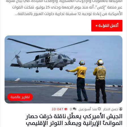
المرتبطة بالعقوبات والإجراءات العسكرية. وأوضحت القيادة، في بيان نشرته
عبر منصة “إكس”، أنه منذ يوم الجمعة وحتى 25 يوليو، تمكنت القوات
الأمريكية من إعادة توجيه 12 سفينة تجارية حاولت العبور بالمخالفة…
أكمل القراءة »
تقارير عالمية
حسن النجار
منذ أسبوعين
0
20٬047
الجيش الأميركي يعطّل ناقلة خرقت حصار
الموانئ الإيرانية ويصعّد التوتر الإقليمي