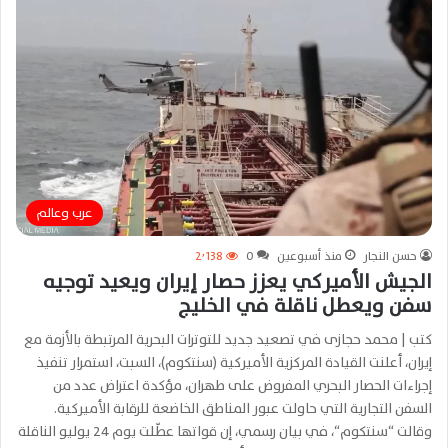
عرب وعالم
حسن النجار
منذ أسبوعين
0
2٬138
الجيش الأميركي يعزز حصار إيران ويعيد توجيه
سفن ويعطل ناقلة في الخليج
كتب | محمد حجازى في تصعيد جديد للتوترات البحرية المرتبطة بالأزمة مع
إيران، أعلنت القيادة المركزية الأميركية (سنتكوم)، السبت، استمرار تنفيذ
إجراءات الحصار البحري المفروض على طهران، مؤكدة اعتراض عدد من
السفن التجارية التي حاولت عبور المناطق الخاضعة للرقابة الأميركية.
وقالت “سنتكوم“، في بيان رسمي، إن قواتها عطّلت يوم 24 يوليو الناقلة