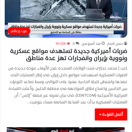
عرب وعالم
حسن النجار
منذ أسبوعين
0
19٬259
ضربات أميركية جديدة تستهدف مواقع عسكرية
ونووية بإيران وانفجارات تهز عدة مناطق
كتب | محمد حجازي شنت الولايات المتحدة، فجر الأربعاء، موجة جديدة من
الضربات العسكرية استهدفت مواقع داخل إيران، في إطار العمليات التي
تنفذها واشنطن لليلة الحادية عشرة على التوالي، وسط تصاعد التوترات
بين الجانبين واتساع نطاق المواجهة في منطقة الخليج. وأعلنت القيادة
المركزية الأميركية (CENTCOM)، في بيان نشرته عبر منصة “إكس”، أن
العمليات العسكرية بدأت عند الساعة السابعة مساءً بتوقيت…
أكمل القراءة »