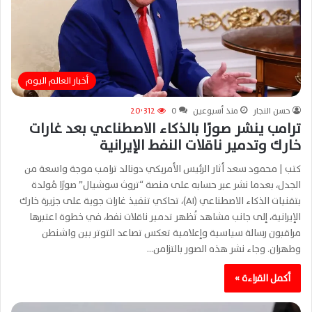
أخبار العالم اليوم
حسن النجار
منذ أسبوعين
0
20٬312
ترامب ينشر صورًا بالذكاء الاصطناعي بعد غارات
خارك وتدمير ناقلات النفط الإيرانية
كتب | محمود سعد أثار الرئيس الأمريكي دونالد ترامب موجة واسعة من
الجدل، بعدما نشر عبر حسابه على منصة “تروث سوشيال” صورًا مُولدة
بتقنيات الذكاء الاصطناعي (AI)، تحاكي تنفيذ غارات جوية على جزيرة خارك
الإيرانية، إلى جانب مشاهد تُظهر تدمير ناقلات نفط، في خطوة اعتبرها
مراقبون رسالة سياسية وإعلامية تعكس تصاعد التوتر بين واشنطن
وطهران. وجاء نشر هذه الصور بالتزامن…
أكمل القراءة »