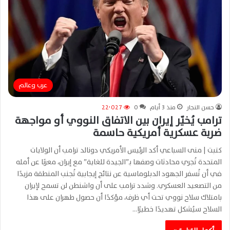
عرب وعالم
حسن النجار
منذ 3 أيام
0
22٬027
ترامب يُخيّر إيران بين الاتفاق النووي أو مواجهة
ضربة عسكرية أمريكية حاسمة
كتبت | منى السباعي أكد الرئيس الأمريكي دونالد ترامب أن الولايات
المتحدة تُجري محادثات وصفها بـ”الجيدة للغاية” مع إيران، معربًا عن أمله
في أن تُسفر الجهود الدبلوماسية عن نتائج إيجابية تُجنب المنطقة مزيدًا
من التصعيد العسكري. وشدد ترامب على أن واشنطن لن تسمح لإيران
بامتلاك سلاح نووي تحت أي ظرف، مؤكدًا أن حصول طهران على هذا
السلاح سيُشكل تهديدًا خطيرًا…