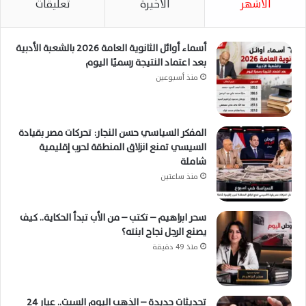
الأشهر
الأخيرة
تعليقات
أسماء أوائل الثانوية العامة 2026 بالشعبة الأدبية
بعد اعتماد النتيجة رسميًا اليوم
منذ أسبوعين
المفكر السياسي حسن النجار: تحركات مصر بقيادة
السيسي تمنع انزلاق المنطقة لحرب إقليمية
شاملة
منذ ساعتين
سحر ابراهيم – تكتب – من الأب تبدأ الحكاية.. كيف
يصنع الرجل نجاح ابنته؟
منذ 49 دقيقة
تحديثات جديدة – الذهب اليوم السبت.. عيار 24