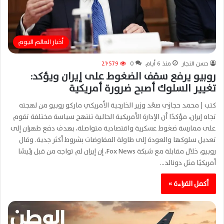
أخبار العالم اليوم
حسن النجار
منذ 6 أيام
0
21٬579
روبيو يرفع سقف الضغوط على إيران ويؤكد:
تغيير السلوك أصبح ضرورة أمريكية
كتب | محمد حجازى صعّد وزير الخارجية الأمريكي ماركو روبيو من لهجته
تجاه إيران، مؤكدًا أن الإدارة الأمريكية الحالية تنتهج سياسة مختلفة تقوم
على ممارسة ضغوط عسكرية واقتصادية متواصلة، بهدف دفع طهران إلى
تعديل سلوكها والعودة إلى طاولة المفاوضات بشروط أكثر جدية. وقال
روبيو، خلال مقابلة مع شبكة Fox News، إن إيران لم تواجه من قبل رئيسًا
أمريكيًا مثل دونالد…
أكمل القراءة »