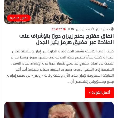
تقارير عالمية
حسن النجار
منذ يومين
0
22٬077
اتفاق مقترح يمنح إيران دورًا بالإشراف على
الملاحة عبر مضيق هرمز يثير الجدل
كتبت | مي الكاشف تشهد المفاوضات الجارية بين إيران وسلطنة عُمان
تطورات لافتة بشأن تنظيم حركة الملاحة في مضيق هرمز، وسط تقارير
تتحدث عن اتفاق مقترح قد يمنح طهران دورًا في الإشراف على السفن
المتجهة إلى الخليج العربي، وهو ما اعتبرته مصادر مطلعة أحد أكبر
التنازلات المطروحة لإيران حتى الآن. ونقلت وكالة «رويترز» عن مصدر إيراني
رفيع ومسؤولين إقليميين أن…
أكمل القراءة »