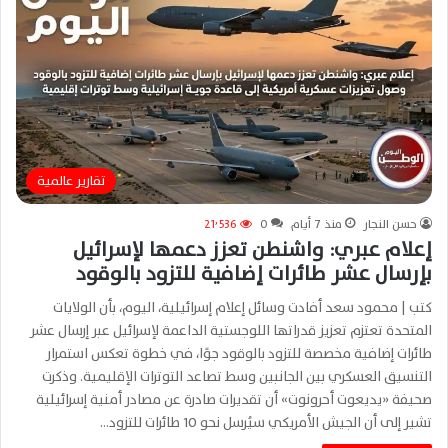
تقارير عالمية
حسن النجار
منذ 7 أيام
0
21٬536
إعلام عبري: واشنطن تعزز دعمها لإسرائيل
بإرسال عشر طائرات إضافية للتزود بالوقود
كتب | محمود سعد أفادت وسائل إعلام إسرائيلية، اليوم، بأن الولايات
المتحدة تعتزم تعزيز قدراتها اللوجستية الداعمة لإسرائيل عبر إرسال عشر
طائرات إضافية مخصصة للتزود بالوقود جوًا، في خطوة تعكس استمرار
التنسيق العسكري بين الجانبين وسط تصاعد التوترات الإقليمية. وذكرت
صحيفة «يديعوت أحرونوت» أن تقديرات صادرة عن مصادر أمنية إسرائيلية
تشير إلى أن الجيش الأمريكي سيُرسل نحو 10 طائرات للتزود…