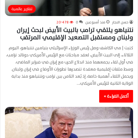
تقارير عالمية
حسن النجار
منذ أسبوعين
0
20٬478
نتنياهو يلتقي ترامب بالبيت الأبيض لبحث إيران
ولبنان ومستقبل التصعيد الإقليمي المرتقب
كتبت | مي الكاشف وصل رئيس الوزراء الإسرائيلي بنيامين نتنياهو، اليوم
الثلاثاء، إلى البيت الأبيض، لعقد مباحثات مع الرئيس الأمريكي دونالد ترامب،
في أول لقاء يجمعهما منذ اندلاع الحرب مع إيران في فبراير الماضي،
وسط ملفات إقليمية معقدة تتصدرها تطورات الأوضاع في إيران ولبنان.
ويحمل اللقاء أهمية خاصة، إذ يُعد الثامن بين ترامب ونتنياهو منذ بداية
الولاية الثانية للرئيس الأمريكي،…
أكمل القراءة »