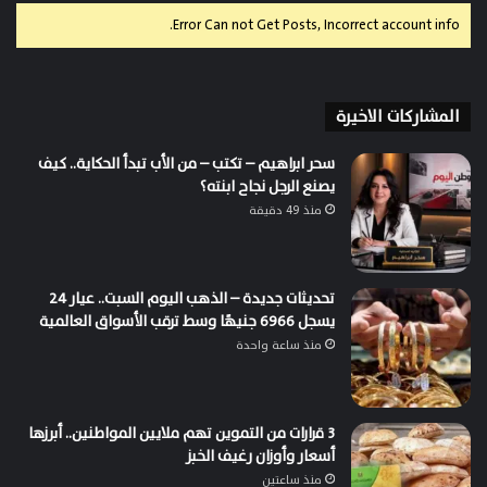
Error Can not Get Posts, Incorrect account info.
المشاركات الاخيرة
سحر ابراهيم – تكتب – من الأب تبدأ الحكاية.. كيف
يصنع الرجل نجاح ابنته؟
منذ 49 دقيقة
تحديثات جديدة – الذهب اليوم السبت.. عيار 24
يسجل 6966 جنيهًا وسط ترقب الأسواق العالمية
منذ ساعة واحدة
3 قرارات من التموين تهم ملايين المواطنين.. أبرزها
أسعار وأوزان رغيف الخبز
منذ ساعتين