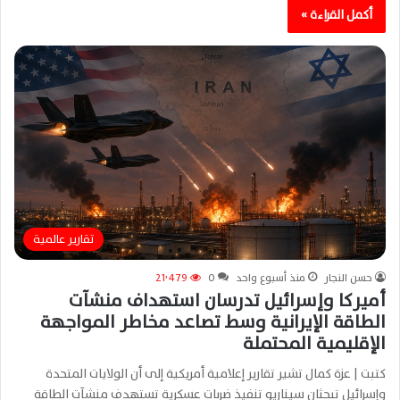
أكمل القراءة »
تقارير عالمية
حسن النجار
منذ أسبوع واحد
0
21٬479
أميركا وإسرائيل تدرسان استهداف منشآت
الطاقة الإيرانية وسط تصاعد مخاطر المواجهة
الإقليمية المحتملة
كتبت | عزة كمال تشير تقارير إعلامية أمريكية إلى أن الولايات المتحدة
وإسرائيل تبحثان سيناريو تنفيذ ضربات عسكرية تستهدف منشآت الطاقة