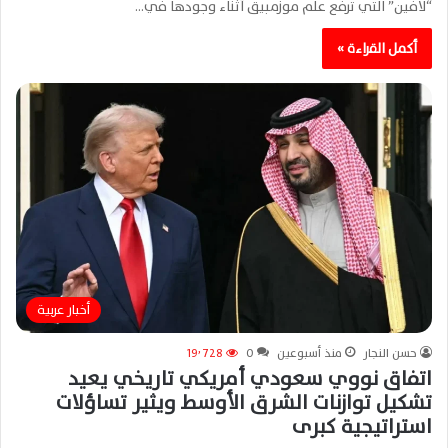
“لافين” التي ترفع علم موزمبيق أثناء وجودها في…
أكمل القراءة »
أخبار عربية
حسن النجار
منذ أسبوعين
0
19٬728
اتفاق نووي سعودي أمريكي تاريخي يعيد
تشكيل توازنات الشرق الأوسط ويثير تساؤلات
استراتيجية كبرى