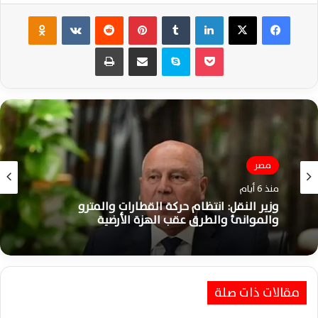
فيسبوك
‫X
لينكدإن
‏Tumblr
بينتيريست
‏Reddit
‏VKontakte
Odnoklassniki
‫Pocket
سكايب
مشاركة عبر البريد
طباعة
الأخبار
منذ 6 أيام
مصر
مطار القاهرة يواصل التشغيل بكفاءة وانتظام
منذ 6 أيام
كامل رغم هزة أرضية شعر بها المواطنون
مقالات ذات صلة
وزير النقل: انتظام حركة القطارات والمترو