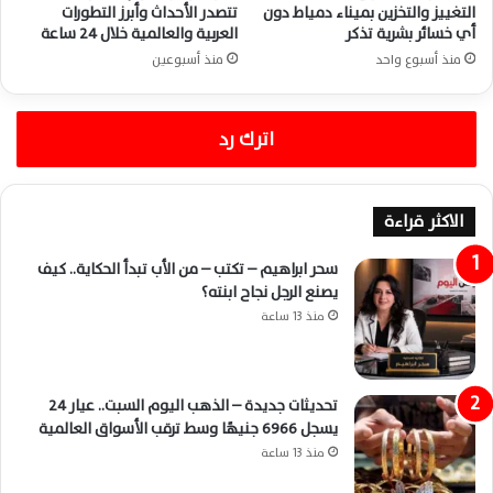
التغييز والتخزين بميناء دمياط دون
تتصدر الأحداث وأبرز التطورات
أي خسائر بشرية تذكر
العربية والعالمية خلال 24 ساعة
منذ أسبوع واحد
منذ أسبوعين
اترك رد
الاكثر قراءة
سحر ابراهيم – تكتب – من الأب تبدأ الحكاية.. كيف
يصنع الرجل نجاح ابنته؟
منذ 13 ساعة
تحديثات جديدة – الذهب اليوم السبت.. عيار 24
يسجل 6966 جنيهًا وسط ترقب الأسواق العالمية
منذ 13 ساعة