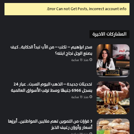
Error Can not Get Posts, Incorrect account info.
المشاركات الاخيرة
سحر ابراهيم – تكتب – من الأب تبدأ الحكاية.. كيف
يصنع الرجل نجاح ابنته؟
منذ 13 ساعة
تحديثات جديدة – الذهب اليوم السبت.. عيار 24
يسجل 6966 جنيهًا وسط ترقب الأسواق العالمية
منذ 13 ساعة
3 قرارات من التموين تهم ملايين المواطنين.. أبرزها
أسعار وأوزان رغيف الخبز