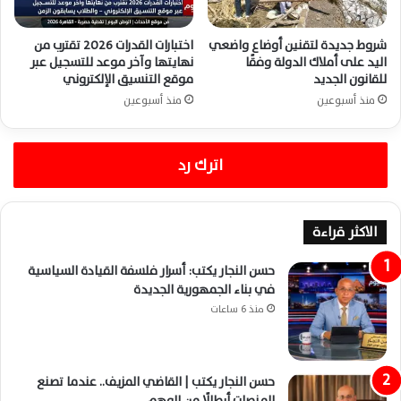
شروط جديدة لتقنين أوضاع واضعي
اختبارات القدرات 2026 تقترب من
اليد على أملاك الدولة وفقًا
نهايتها وآخر موعد للتسجيل عبر
للقانون الجديد
موقع التنسيق الإلكتروني
منذ أسبوعين
منذ أسبوعين
اترك رد
الاكثر قراءة
حسن النجار يكتب: أسرار فلسفة القيادة السياسية
في بناء الجمهورية الجديدة
منذ 6 ساعات
حسن النجار يكتب | القاضي المزيف.. عندما تصنع
المنصات أبطالًا من الوهم