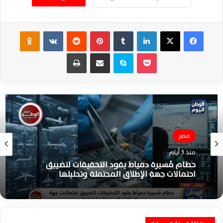
فيسبوك
‫X
لينكدإن
‏Tumblr
بينتيريست
‏Reddit
‏VKontakte
Odnoklassniki
‫Pocket
سكايب
مشاركة عبر البريد
طباعة
مصر
منذ 3 أيام
حطام مُسيرة دمياط يقود التحقيقات لتضييق
احتمالات جهة الإطلاق المحتملة وتحليلها