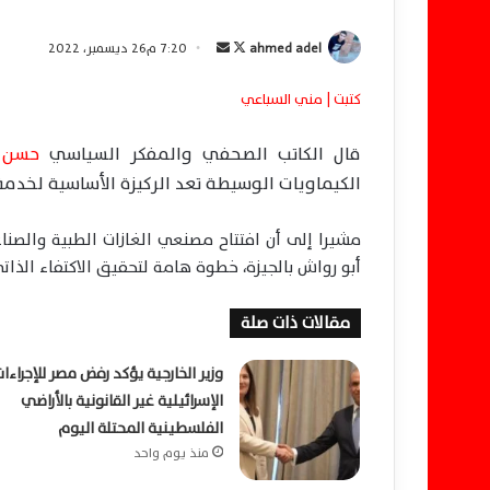
ahmed adel
ت
أ
7:20 م26 ديسمبر، 2022
ا
ر
كتبت | مني السباعي
ب
س
ع
ل
قال الكاتب الصحفي والمفكر السياسي
حسن ال
ع
ب
ل
ر
الكيماويات الوسيطة تعد الركيزة الأساسية لخدمة
ى
ي
X
د
مشيرا إلى أن افتتاح مصنعي الغازات الطبية والصناع
ا
أبو رواش بالجيزة، خطوة هامة لتحقيق الاكتفاء الذات
إ
ل
مقالات ذات صلة
ك
ت
وزير الخارجية يؤكد رفض مصر للإجراءات
ر
الإسرائيلية غير القانونية بالأراضي
و
الفلسطينية المحتلة اليوم
ن
منذ يوم واحد
ي