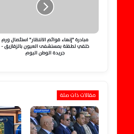
د
ر
ة
"
إ
ن
ه
مبادرة "إنهاء قوائم الانتظار" استئصال ورم
ا
خلقي لطفلة بمستشفى العيون بالزقازيق -
ء
جريدة الوطن اليوم
ق
و
ا
ئ
م
ا
مقالات ذات صلة
ل
ا
ن
ت
ظ
ا
ر