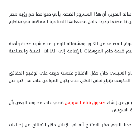
 : صاله التحرير، أن هذا المشروع الضخم يأتي متوافقا مع رؤية مصر
الاستراتيجية عام 2030، حيث تمكنت الشركة من تدشين 13 مصنعا جديدا داخل مجمعاتها الصناعية العملاقة في مناطق
لسوق المصري من الكلور ومشتقاته لتوفير مياه شرب صحية وآمنة
يم قيمة خام الفوسفات بالإضافة إلى الغازات الطبية والصناعية
فتاح السيسى خلال حفل الافتتاح عكست حرصه على توضيح الحقائق
لحكومة بإتباع نفس النهج، حتى يكون المواطن على قدر كبير من
ئيس عن إنشاء
صندوق قناة السويس
قضي على مخاوف البعض بأن
ة السويس.
نا اليوم مقر الافتتاح أنه تم الإعلان خلال الافتتاح عن إجراءات