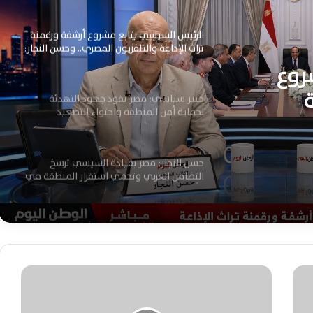
الرئيس السيسي يتابع مشروع أرشفة ورقمنة
تراث الإذاعة والتلفزيون المصري.. وحسن النجار:
الدولة تؤسس لمرحلة جديدة في الإعلام
روع
الرقمي
خبير سياسي: مصر تقود جهود التهدئة
لحماية أمن المنطقة واحتواء التصعيد
 النجار:
الإقليمي المتصاعد
يدة في
حسن النجار: مصر بقيادة السيسي ترسخ
التضامن العربي وتحمي استقرار المنطقة في
الأزمات الراهنة
مصر وتيمور الشرقية تعززان شراكتهما
الاستراتيجية بآفاق جديدة للتعاون والتنمية
المشتركة المستدامة
ل
ي
عبدالعاطي يؤكد من مانيلا ضرورة توحيد
ف
الجهود الدولية لمواجهة الإرهاب والتحديات