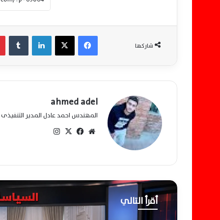
فيسبوك
‫X
لينكدإن
‏Tumblr
شاركها
ahmed adel
المهندس احمد عادل المدير التنفيذى ل
مو
في
‫X
انس
قع
سب
تقرا
الو
وك
م
يب
أقرأ التالي