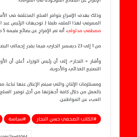
الإفراج عن البضائع الموجودة في الموانئ،
وذلك بهدف الإسراع بتوافر السلع المختلفة في ال
المصرفي لهذا الملف، طبقا لـ توجيهات الرئيس عبد ا
مصطفي مدلولي
، أنه تم الإفراج عن بضائع بقيمة 5 مليارات دولار من الموجودة في الموانئ،
من 1 إلى 23 ديسمبر الجاري، فيما يقدر إجمالي البضائع المتراكمة في الموانئ منذ اندلاع الأزمة ب 14 مليار دولار.
وأشار « النجار»، إلى أن رئيس الوزراء أعلن أن الأ
التصنيع الغذائي، والأدوية،
ومستلزمات الإنتاج، والتي سيتم الإعلان عنها تباعا،
بالعمل من خلال كافة أجهزتها من أجل توفير السلع
العبء عن المواطنين.
الكاتب الصحفي حسن النجار
سياسة