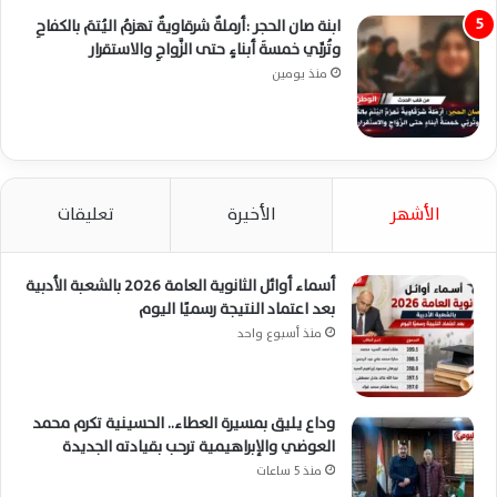
ابنة صان الحجر :أرملةٌ شرقاويةٌ تهزمُ اليُتمَ بالكفاحِ
وتُربِّي خمسةَ أبناءٍ حتى الزَّواجِ والاستقرار
منذ يومين
الأشهر
الأخيرة
تعليقات
أسماء أوائل الثانوية العامة 2026 بالشعبة الأدبية
بعد اعتماد النتيجة رسميًا اليوم
منذ أسبوع واحد
وداع يليق بمسيرة العطاء.. الحسينية تكرم محمد
العوضي والإبراهيمية ترحب بقيادته الجديدة
منذ 5 ساعات