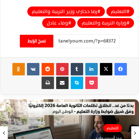
التعليم
رضا حجازي وزير التربية والتعليم
وزارة التربية والتعليم
وفاء عادل
نسخ الرابط
فيسبوك
‫X
لينكدإن
‏Tumblr
بينتيريست
‏Reddit
‏VKontakte
Odnoklassniki
‫Pocket
سكايب
مشاركة عبر البريد
طباعة
التعليم
التعليم