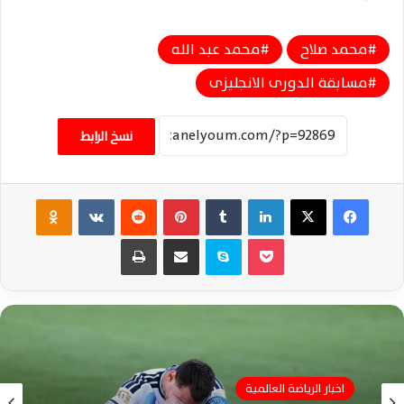
محمد صلاح
محمد عبد الله
مسابقة الدورى الانجليزى
نسخ الرابط
فيسبوك
‫X
لينكدإن
‏Tumblr
بينتيريست
‏Reddit
‏VKontakte
Odnoklassniki
‫Pocket
سكايب
مشاركة عبر البريد
طباعة
اخبار الرياضة العالمية