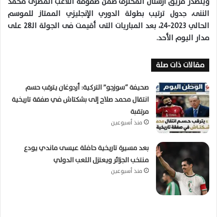
ويتصدر فريق أرسنال المحترف ضمن صفوفه اللاعب المصرى محمد
الننى، جدول ترتيب بطولة الدوري الإنجليزي الممتاز للموسم
الحالي 2023-24، بعد المباريات التى أقيمت فى الجولة الـ28 على
مدار اليوم الأحد.
مقالات ذات صلة
صحيفة “سوزجو” التركية: أردوغان يترقب حسم
انتقال محمد صلاح إلى بشكتاش في صفقة تاريخية
مرتقبة
منذ أسبوعين
بعد مسيرة تاريخية حافلة عيسى ماندي يودع
منتخب الجزائر ويعتزل اللعب الدولي
منذ أسبوعين