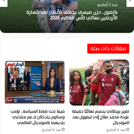
اخبار الرياضة العالمية
منذ 3 أسابيع
منذ 3 أسابيع
بالصور.. حزن ميسي يخطف الأنظار بعد خسارة
الأرجنتين نهائي كأس العالم 2026
فيديو – باريديس يعتدي على ثنائي إسبانيا عقب
مقالات ذات صلة
خسارة الأرجنتين نهائي كأس العالم 2026 المثيرة
تقرير بريطاني يحسم نهائيًا حقيقة
فيفا تحت ضغط السياسة.. ترامب
عودة محمد صلاح إلى ليفربول بعد
وستارمر يتدخلان لدعم منتخبي
المونديال
بلديهما بالمونديال العالمي
منذ 4 أسابيع
منذ 4 أسابيع