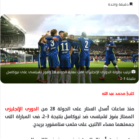
ر
دقيقة واحدة
س
ل
ب
ر
ي
د
ا
إ
ل
ترتيب بطولة الدورى الإنجليزى عقب نهاية الجولة 28 وفوز تشيلسى على نيوكاسل
ك
بنتيجة 3-2
ت
ر
كتب| محمد عبد الله
و
ن
منذ ساعات أسدل الستار على الجولة 28 من
الدورى الإنجليزى
ي
الممتاز بفوز تشيلسى ضد نيوكاسل بنتيجة 3-2، فى المباراة التى
ا
جمعتهما مساء الاثنين، على ملعب ستامفورد بريدج.