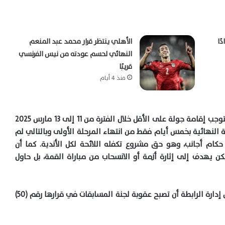
ًا
الأهلي ينتظر قرار محمد عبد المنعم
النهائي لحسم عودته من نيس الفرنسي
قريبًا
منذ 4 أيام
بإنهاء مسابقة الدوري في نهاية شهر مايو مما استوجب إقامة جولة على الأقل خلال الفترة من 11 إلى 13 مارس 2025
 النهائية بخمس أيام فقط من انتهاء المرحلة الأولى وبالتالي لم
 حكام أجانب، وهو حق مشروع تكفله اللائحة لكل الأندية. كما أن
كن يهدف إلى إثارة أزمة أو الانسحاب من مباراة القمة، بل حاول
وبعد دراسة الاوراق الواردة بالشكوى فقد قرر مجلس إدارة الرابطة أن تصبح عقوبة لجنة المسابقات في قرارها رقم (50)