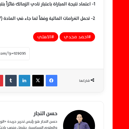
1- اعتماد نتيجة المباراة باعتبار نادي الزمالك فائزاً بنتيجة 3-0 وذلك وفقاً للمادة (4.17) من لائحة المسابقة.
2- تحمل الغرامات المالية وفقاً لما جاء في المادة (8.17) من لائحة المسابقة.
احمد مجدي
الاهلي
فيسبوك
‫X
لينكدإن
‏Tumblr
شاركها
حسن النجار
حسن النجار هو رئيس تحرير جريدة «ا
والعلوم السياسية. يشغل منصب باحث م