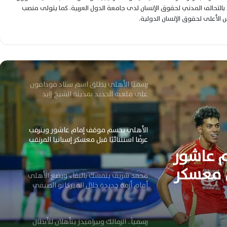
شوبير بعد تألقه بمونديال العالم 2026
التحالف المدني لحقوق الإنسان لدى جامعة الدول العربية. كما يتولى منصب
لس الأعلى لحقوق الإنسان الدولية.
الأهلي ينتظر عروضًا خليجية جديدة لحسم
مستقبل تريزيجيه خلال الميركاتو الصيفي
الحالي
رسميًا الأهلي يطلق اسم ستاد فودافون
على ملعبه الجديد بمدينة الشيخ زايد
الأهلي يحسم موقف إمام عاشور ويترقب
عرضًا استثنائيًا قبل معسكر إسبانيا المرتقب
 عاشور
بل معسكر
محمد شريف يتمسك بالبقاء ويضع الأهلي
أمام أزمة جديدة خلال الميركاتو الصيفي
الحالي
رسمياً.. الزمالك وبيراميدز يتأهلان للأبطال