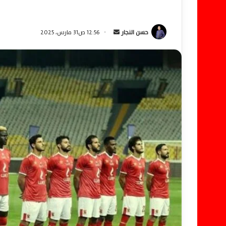
حسن النجار
أ
12:56 ص31 مارس، 2025
ر
س
ل
ب
ر
ي
د
ا
إ
ل
ك
ت
ر
و
ن