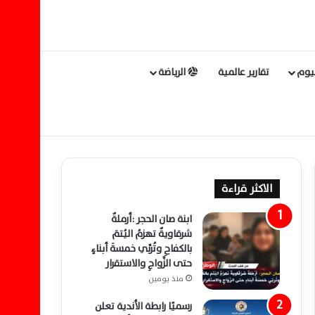
ليوم
تقارير عالمية
الرياضة
الاكثر قراءة
ابنة صان الحجر :أرملةٌ
شرقاويةٌ تهزمُ اليُتمَ
بالكفاحِ وتُربِّي خمسةَ أبناءٍ
حتى الزَّواجِ والاستقرار
منذ يومين
رسميًا رابطة الأندية تعلن