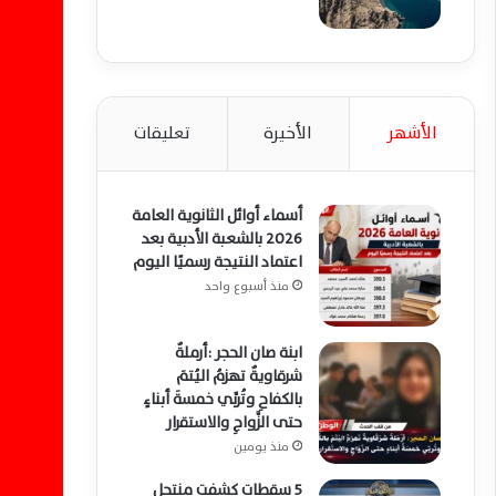
الأشهر
الأخيرة
تعليقات
أسماء أوائل الثانوية العامة
2026 بالشعبة الأدبية بعد
اعتماد النتيجة رسميًا اليوم
منذ أسبوع واحد
ابنة صان الحجر :أرملةٌ
شرقاويةٌ تهزمُ اليُتمَ
بالكفاحِ وتُربِّي خمسةَ أبناءٍ
حتى الزَّواجِ والاستقرار
منذ يومين
5 سقطات كشفت منتحل