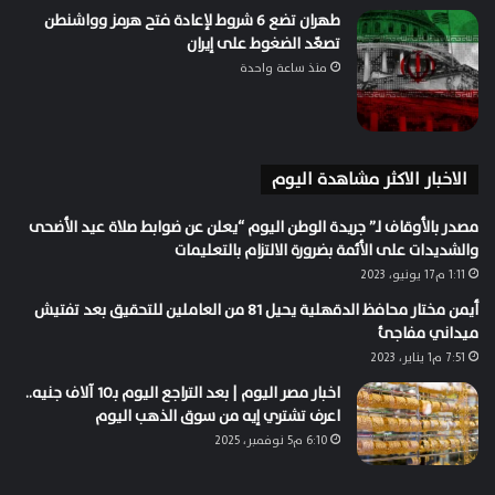
طهران تضع 6 شروط لإعادة فتح هرمز وواشنطن
تصعّد الضغوط على إيران
منذ ساعة واحدة
الاخبار الاكثر مشاهدة اليوم
مصدر بالأوقاف لـ” جريدة الوطن اليوم “يعلن عن ضوابط صلاة عيد الأضحى
والشديدات على الأئمة بضرورة الالتزام بالتعليمات
1:11 م17 يونيو، 2023
أيمن مختار محافظ الدقهلية يحيل 81 من العاملين للتحقيق بعد تفتيش
ميداني مفاجئ
7:51 م1 يناير، 2023
اخبار مصر اليوم | بعد التراجع اليوم بـ10 آلاف جنيه..
اعرف تشتري إيه من سوق الذهب اليوم
6:10 م5 نوفمبر، 2025