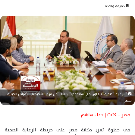
ر
دقيقة واحدة
س
ل
ب
ر
ي
د
ا
إ
ل
ك
ت
ر
"الرعاية الصحية" تتعاون مع "سانوفي" لإنشاء أول مركز تشخيصي للأمراض الجينية
و
بمصر
ن
ي
مصر – كتبت | دعاء هاشم
ا
في خطوة تعزز مكانة مصر على خريطة الرعاية الصحية