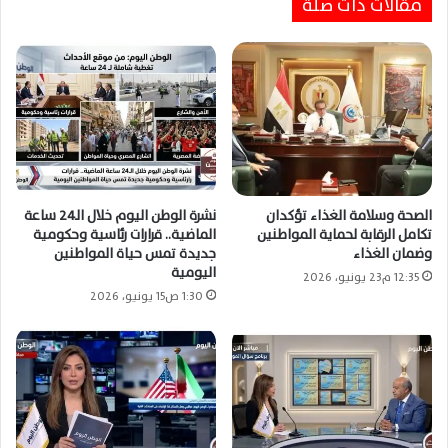
مقالات ذات صلة
بعد زلزال الفجر.. الصحة تُصدر إرشادات عاجلة
لحماية المواطنين والاستعداد لأي طوارئ صحية
الصحة وسلامة الغذاء تؤكدان
نشرة الوطن اليوم خلال الـ24 ساعة
تكامل الرقابة لحماية المواطنين
الماضية.. قرارات رئاسية وحكومية
وضمان الغذاء
جديدة تمس حياة المواطنين
اليومية
12:35 م23 يونيو، 2026
1:30 ص15 يونيو، 2026