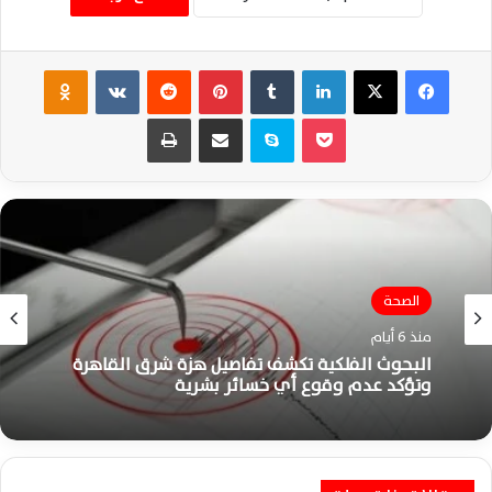
فيسبوك
‫X
لينكدإن
‏Tumblr
بينتيريست
‏Reddit
‏VKontakte
Odnoklassniki
‫Pocket
سكايب
مشاركة عبر البريد
طباعة
الصحة
الصحة
منذ 6 أيام
منذ 6 أيام
البحوث الفلكية تكشف تفاصيل هزة شرق القاهرة
وتؤكد عدم وقوع أي خسائر بشرية