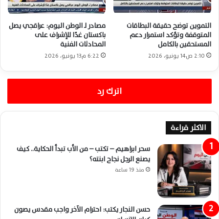
التموين توضح حقيقة البطاقات
مصادر لـ الوطن اليوم: عراقجي يصل
المتوقفة وتؤكد استمرار دعم
باكستان غدًا للإشراف على
المستحقين بالكامل
المحادثات الفنية
2:10 ص14 يونيو، 2026
6:22 م13 يونيو، 2026
اترك رد
الاكثر قراءة
سحر ابراهيم – تكتب – من الأب تبدأ الحكاية.. كيف
يصنع الرجل نجاح ابنته؟
منذ 19 ساعة
حسن النجار يكتب: احترام الآخر واجب مقدس يصون