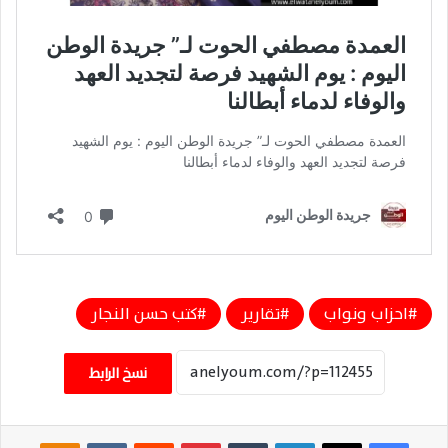
احزاب ونواب
تقارير
كتب حسن النجار
نسخ الرابط
فيسبوك
‫X
لينكدإن
‏Tumblr
بينتيريست
‏Reddit
‏VKontakte
Odnoklassniki