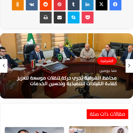
‫Pocket
سكايب
مشاركة عبر البريد
طباعة
مصر
الشرقية
منذ 3 أيام
منذ يومين
حطام مُسيرة دمياط يقود التحقيقات لتضييق
احتمالات جهة الإطلاق المحتملة وتحليلها
محافظ الشرقية يُجري حركة تنقلات موسعة لتعزيز
كفاءة القيادات التنفيذية وتحسين الخدمات
مقالات ذات صلة