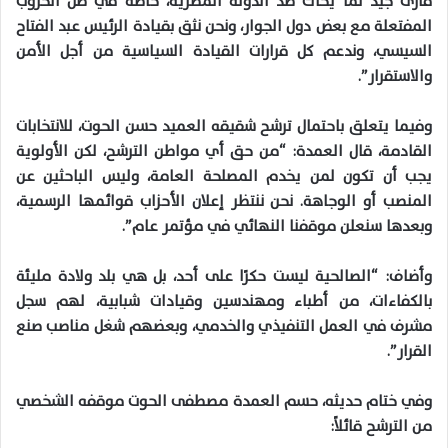
قارئ جيد لما يُحاك ضد الدولة المصرية، خاصة في ظل الحروب
المفتعلة مع بعض دول الجوار، ونحن نثق بقيادة الرئيس عبد الفتاح
السيسي، وندعم كل قرارات القيادة السياسية من أجل الأمن
والاستقرار”.
وفيما يتعلق باحتمال ترشح شقيقه العميد حسن الحوت، للانتخابات
القادمة، قال العمدة: “من حق أي مواطن الترشح، لكن الأولوية
يجب أن تكون لمن يخدم المصلحة العامة، وليس الباحثين عن
المنصب أو الوجاهة. نحن ننتظر إعلان الأحزاب قوائمها الرسمية،
وبعدها سنعلن موقفنا النهائي في مؤتمر عام”.
وأضاف: “الصالحية ليست حكرًا على أحد، بل هي بلد ولادة مليئة
بالكفاءات، من أطباء ومهندسين وقيادات شبابية، لهم سجل
مشرف في العمل التنفيذي والخدمي، وبعضهم شغل مناصب صنع
القرار”.
وفي ختام حديثه، حسم العمدة مصطفى الحوت موقفه الشخصي
من الترشح قائلاً: