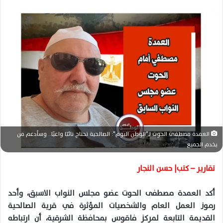
ر
س
ل
ب
ر
ي
د
ا
إ
ل
ك
العمدة مصطفى الحوت لـ"الوطن اليوم": الصالحية تحتاج نائبًا واعيًا.. وسأدعم من
ت
يخدم الجميع
ر
و
تقارير – كتب| حسن النجار
ن
ي
أكد العمدة مصطفى الحوت عضو مجلس النواب الاسبق، وأحد
ا
رموز العمل العام والشخصيات المؤثرة في قرية الصالحية
القديمة التابعة لمركز فاقوس بمحافظة الشرقية، أن ارتباطه