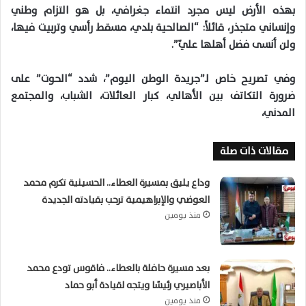
بهذه الأرض ليس مجرد انتماء جغرافي، بل هو التزام وطني
وإنساني متجذر، قائلاً: “الصالحية بلدي، مسقط رأسي وتربيت فيها،
ولن أنسى فضل أهلها عليّ”.
وفي تصريح خاص لـ”جريدة الوطن اليوم”، شدد “الحوت” على
ضرورة التكاتف بين الأهالي، كبار العائلات، الشباب، والمجتمع
المدني،
مقالات ذات صلة
وداع يليق بمسيرة العطاء.. الحسينية تكرم محمد
العوضي والإبراهيمية ترحب بقيادته الجديدة
منذ يومين
بعد مسيرة حافلة بالعطاء.. فاقوس تودع محمد
الأباصيري رئيسًا ويتجه لقيادة أبو حماد
منذ يومين