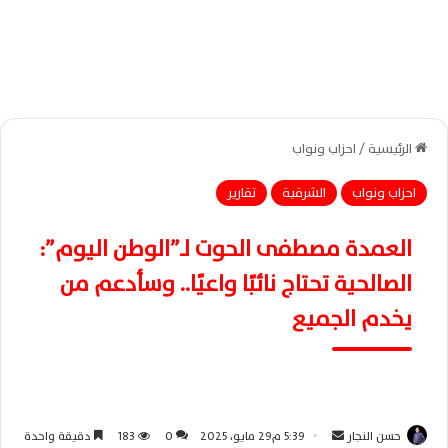
الرئيسية
/
احزاب ونواب
احزاب ونواب
الشرقية
تقارير
العمدة مصطفى الحوت لـ”الوطن اليوم”:
الصالحية تحتاج نائبًا واعيًا.. وسأدعم من
يخدم الجميع
حسن النجار
أ
5:39 م29 مايو، 2025
0
183
دقيقة واحدة