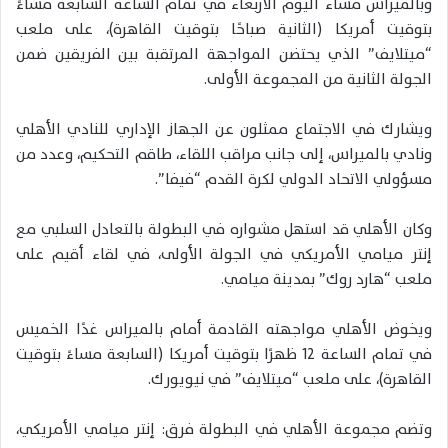
وبالميراس مساء اليوم الأربعاء في تمام الساعة السابعة مساءً
بتوقيت أمريكا (الثانية صباحًا بتوقيت القاهرة)، على ملعب
“ميتلايف” الذي يحتضن المواجهة المرتقبة بين الفريقين ضمن
الجولة الثانية من المجموعة الأولى.
ويشارك في الاجتماع ممثلون عن الجهاز الإداري للنادي الأهلي
ونادي بالميراس، إلى جانب مراقب اللقاء، طاقم التحكيم، وعدد من
مسؤولي الاتحاد الدولي لكرة القدم “فيفا”.
وكان الأهلي قد استهل مشواره في البطولة بالتعادل السلبي مع
إنتر ميامي الأمريكي في الجولة الأولى، في لقاء أقيم على
ملعب “هارد روك” بمدينة ميامي.
ويخوض الأهلي مواجهته القادمة أمام بالميراس غدًا الخميس
في تمام الساعة 12 ظهرًا بتوقيت أمريكا (السابعة مساءً بتوقيت
القاهرة)، على ملعب “ميتلايف” في نيويورك.
وتضم مجموعة الأهلي في البطولة فرق: إنتر ميامي الأمريكي،