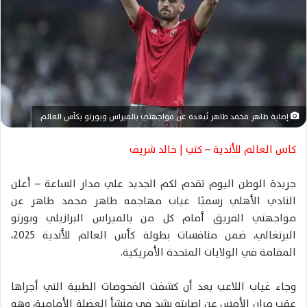
ا
إ
ل
ك
ت
ر
و
إصابة طاهر محمد طاهر تُبعده عن مواجهتي بالميراس وبورتو بكأس العالم
ن
ي
كاس العالم للأندية – كتب | خالد شريف
ا
جريدة الوطن اليوم تقدم لكم الجديد علي مدار الساعة – أعلن
النادي الأهلي رسميًا غياب مهاجمه طاهر محمد طاهر عن
مواجهتي الفريق أمام كل من بالميراس البرازيلي وبورتو
البرتغالي، ضمن منافسات بطولة كأس العالم للأندية 2025،
المقامة في الولايات المتحدة الأمريكية.
وجاء غياب اللاعب بعد أن كشفت الفحوصات الطبية التي أجراها
عقب مران الأمس عن إصابته بشد في منشأ العضلة الأمامية، وهو