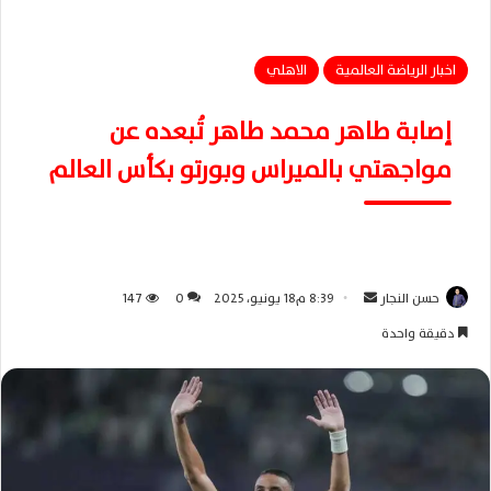
اخبار الرياضة العالمية
الاهلي
إصابة طاهر محمد طاهر تُبعده عن
مواجهتي بالميراس وبورتو بكأس العالم
حسن النجار
أ
8:39 م18 يونيو، 2025
0
147
ر
دقيقة واحدة
س
ل
ب
ر
ي
د