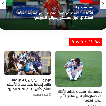
منذ أسبوع واحد
الأهلي يحسم موقف إمام عاشور ويترقب عرضًا
استثنائيًا قبل معسكر إسبانيا المرتقب
مقالات ذات صلة
فيديو – باريديس يعتدي على
ثنائي إسبانيا عقب خسارة الأرجنتين
نهائي كأس العالم 2026 المثيرة
بالصور.. حزن ميسي يخطف الأنظار
منذ 3 أسابيع
بعد خسارة الأرجنتين نهائي كأس
العالم 2026