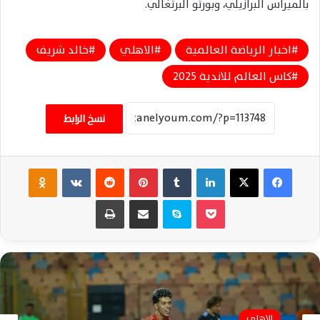
بالميراس البرازيلي، وبورتو البرتغالي.
اخبار الرياضة العالمية
الاهلي
خالد شريف
كاس العالم للاندية 2025
نسخ الرابط
فيسبوك
‫X
لينكدإن
‏Tumblr
بينتيريست
‏Reddit
‏VKontakte
Odnoklassniki
‫Pocket
سكايب
مشاركة عبر البريد
طباعة
الاهلي