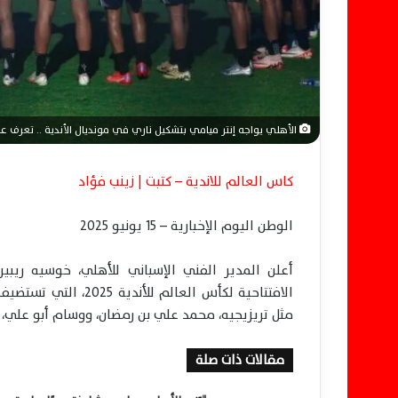
الأهلي يواجه إنتر ميامي بتشكيل ناري في مونديال الأندية .. تعرف 
كاس العالم للاندية – كتبت | زينب فؤاد
الوطن اليوم الإخبارية – 15 يونيو 2025
أعلن المدير الفني الإسباني للأهلي، خوسيه ريبي
الافتتاحية لكأس العال
مثل تريزيجيه، محمد علي بن رمضان، ووسام أبو علي، في
مقالات ذات صلة