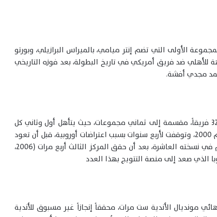
موعة الأولى التي تضم إنتر ميامي، بالميراس البرازيلي، وبورتو
هة للأهلي ضد فريق أمريكي في تاريخ البطولة، بعد فوزه التاريخي
تُقام كأس العالم للأندية 2025 بنظام موسع يضم 32 فريقاً، مقسمة إلى ثماني مجموعات، حيث يتأهل أول وثاني كل
مجموعة إلى أدوار خروج المغلوب. بدأت البطولة عام 2000، وتوقفت لأربع سنوات بسبب اعتراضات أوروبية، قبل أن تعود
عام 2005 بنظام مختلف. ويشارك الأهلي هذا العام في نسخته العاشرة، بعد أن حقق المركز الثالث أربع مرات (2006،
ي مونديال الأندية ست مرات، محققاً إنجازاً غير مسبوق للأندية