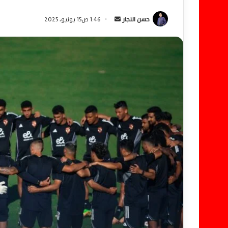
حسن النجار
أ
1:46 ص15 يونيو، 2025
ر
س
ل
ب
ر
ي
د
ا
إ
ل
ك
ت
ر
و
ن
ي
ا