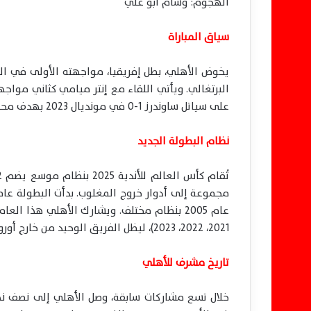
الهجوم: وسام أبو علي
سياق المباراة
يخوض الأهلي، بطل إفريقيا، مواجهته الأولى في المج
البرتغالي. ويأتي اللقاء مع إنتر ميامي كثاني مواج
على سياتل ساوندرز 1-0 في مونديال 2023 بهدف محمد مجدي أفشة.
نظام البطولة الجديد
2021، 2022، 2023)، ليظل الفريق الوحيد من خارج أوروبا الذي صعد إلى منصة التتويج بهذا العدد
تاريخ مشرف للأهلي
خلال تسع مشاركات سابقة، وصل الأهلي إلى نصف نهائ