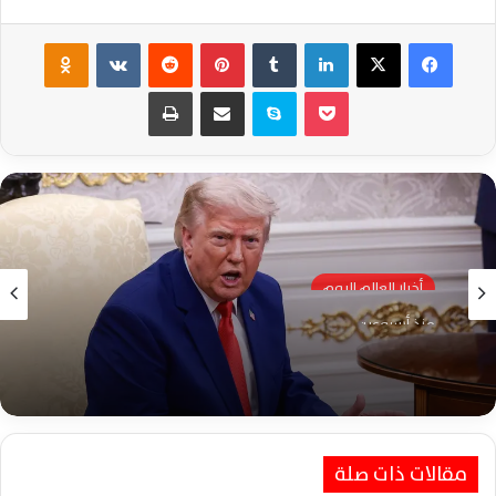
فيسبوك
‫X
لينكدإن
‏Tumblr
بينتيريست
‏Reddit
‏VKontakte
Odnoklassniki
‫Pocket
سكايب
مشاركة عبر البريد
طباعة
أخبار العالم اليوم
منذ أسبوعين
ترامب ينشر صورًا بالذكاء الاصطناعي بعد غارات
خارك وتدمير ناقلات النفط الإيرانية
مقالات ذات صلة