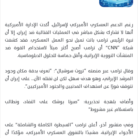
رغم الدعم العسكري الأميركي لإسرائيل، أكدت الإدارة الأميركية
أنها لا تشارك بشكل مباشر في العمليات القتالية ضد إيران، إلا أن
نبرة الرئيس ترامب باتت تميل نحو العمل العسكري. فقد كشفت
شبكة “CNN” أن ترامب أصبح أكثر ميلاً لاستخدام القوة ضد
المنشآت النووية الإيرانية، وأقل حماسة للحلول الدبلوماسية.
وقال ترامب عبر منصته “تروث سوشيال”: “نعرف بدقة مكان وجود
المرشد الإيراني، وهو هدف سهل، لكن لن نقتله الآن… على إيران أن
تتوقف فورًا عن استهداف المدنيين والجنود الأميركيين”.
وأضاف بلهجة تحذيرية: “صبرنا يوشك على النفاد، ونطالب
باستسلام غير مشروط”
وفي منشور آخر، أعلن ترامب “السيطرة الكاملة والشاملة” على
الأجواء الإيرانية، مشيدًا بالتفوق العسكري الأميركي، مؤكدًا أن