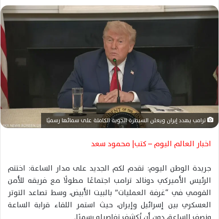
ل
ب
ر
ي
د
ا
إ
ل
ك
ت
ترامب يهدد إيران ويعلن السيطرة الجوية الكاملة على سمائها رسميًا
ر
و
اخبار العالم اليوم – كتب| محمود سعد
ن
ي
جريدة الوطن اليوم: تقدم لكم الجديد على مدار الساعة: اختتم
ا
الرئيس الأميركي دونالد ترامب اجتماعًا مطولًا مع فريقه للأمن
القومي في “غرفة العمليات” بالبيت الأبيض، وسط تصاعد التوتر
العسكري بين إسرائيل وإيران، حيث استمر اللقاء قرابة الساعة
ونصف الساعة، دون أن تُكشف تفاصيله رسميًا.