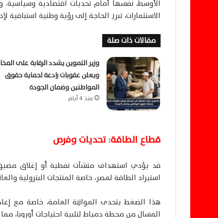
الأوسط، نفسها أمام تحديات اقتصادية وسياسية. وس
الاستثمارات، تبرز الحاجة إلى رؤية وطنية استباقية لإد
مقالات ذات صلة
وزير التموين يشدد الرقابة على المخاب
ويعلن عقوبات رادعة لحماية حقوق
المواطنين وضمان الجودة
منذ 4 أيام
قطاع الطاقة: تحديات وفرص
قد يؤدي استهداف منشآت نفطية أو إغلاق مضيق هرم
استيراد الطاقة لمصر، خاصة المنتجات البترولية والغا
هذا الضغط يتحدى الموازنة العامة، خاصة مع إعاد
المسال من محطة دمياط لتلبية احتياجات أوروبا، مما يع