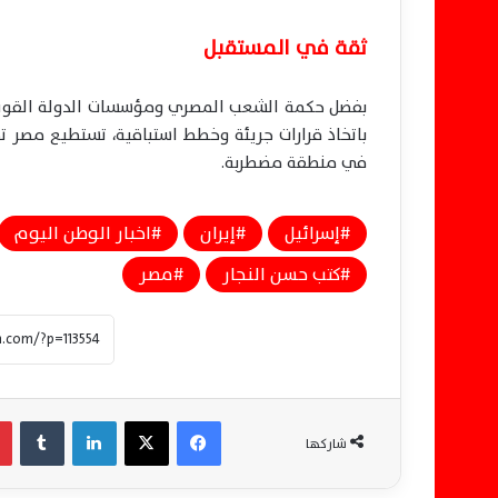
ثقة في المستقبل
بفضل حكمة الشعب المصري ومؤسسات الدولة القوية، 
باتخاذ قرارات جريئة وخطط استباقية، تستطيع مصر تج
في منطقة مضطربة.
إسرائيل
إيران
اخبار الوطن اليوم
كتب حسن النجار
مصر
فيسبوك
‫X
لينكدإن
‏Tumblr
شاركها