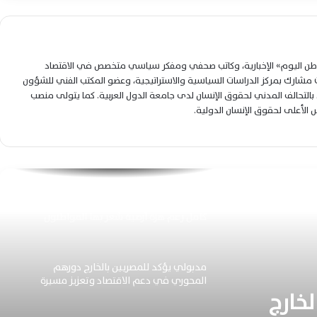
مواعيد قطارات الصعيد 2026 كاملة اليوم بين
القاهرة وأسوان ذهابًا وإيابًا بالتفصيل
لوطن اليوم» الإخبارية، وكاتب صحفي ومفكر سياسي متخصص في الاقتصاد
تحويل العداد الكودي إلى قانوني بسهولة
شارك بمركز الدراسات السياسية والاستراتيجية، وعضو المكتب الفني للشؤون
دون تصالح.. اعرف الشروط والخطوات الكاملة
التحالف المدني لحقوق الإنسان لدى جامعة الدول العربية. كما يتولى منصب
الآن
لس الأعلى لحقوق الإنسان الدولية.
بدء التقديم لأكاديمية الشرطة لطلاب الثانوية
العامة بحد أدنى 65% إلكترونيًا اليوم
مطار القاهرة يواصل التشغيل بكفاءة وانتظام
كامل رغم هزة أرضية شعر بها المواطنون
مدبولي يؤكد للمصريين بالخارج دورهم
المحوري في دعم الاقتصاد وتعزيز مسيرة
خارج
التنمية الوطنية المستدامة