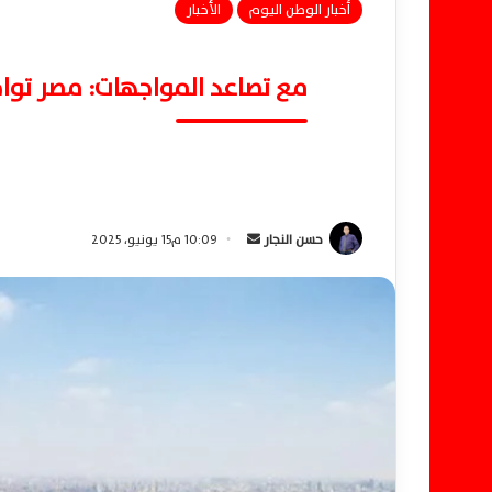
أخبار الوطن اليوم
الأخبار
مع تصاعد المواجهات: مصر تواجه
حسن النجار
أ
10:09 م15 يونيو، 2025
ر
س
ل
ب
ر
ي
د
ا
إ