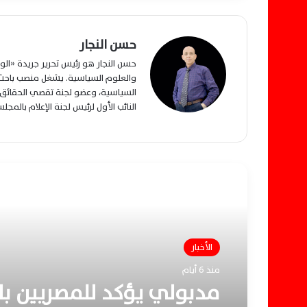
حسن النجار
حسن النجار هو رئيس تحرير جريدة «ا
والعلوم السياسية. يشغل منصب باحث م
السياسية، وعضو لجنة تقصي الحقائق ب
النائب الأول لرئيس لجنة الإعلام بالمج
أقرأ التالي
الأخبار
منذ 6 أيام
مدبولي يؤكد للمصريين بال