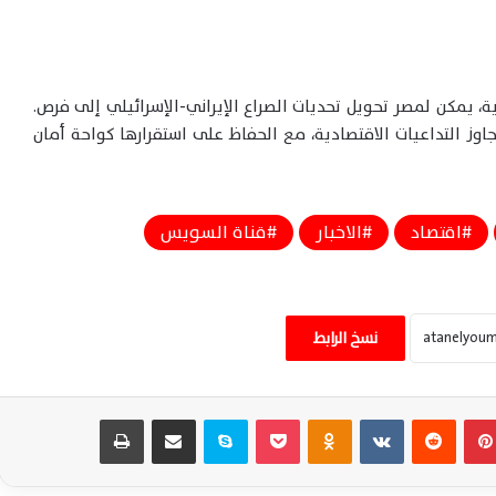
يمكن لمصر تحويل تحديات الصراع الإيراني-الإسرائيلي إلى فرص.
اوز التداعيات الاقتصادية، مع الحفاظ على استقرارها كواحة أمان
اقتصاد
الاخبار
قناة السويس
بدء تطبيق منظومة الخصم المباشر للخبز
اليوم.. تعرف على السعر والحصة الرسمية
نسخ الرابط
للمواطن
بدء تطبيق منظومة الخصم المباشر بالمخابز
بينتيريست
‏Reddit
‏VKontakte
Odnoklassniki
‫Pocket
سكايب
مشاركة عبر البريد
طباعة
اليوم دون تغيير سعر الخبز المدعم للمواطنين
نهائيًا