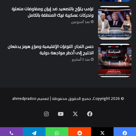
ترامب يلوّح بالتصعيد ضد إيران ومفاوضات متعثرة
وتحركات عسكرية تربك المنطقة بالكامل
منذ أسبوعين
حسن النجار: التوترات الإقليمية وصراع هرمز يدفعان
الخليج إلى أخطر مواجهة دولية
منذ 3 أسابيع
© Copyright 2026, جميع الحقوق محفوظة | تصميم
ahmedpradoo
‫X
فيسبوك
‫YouTube
انستقرام