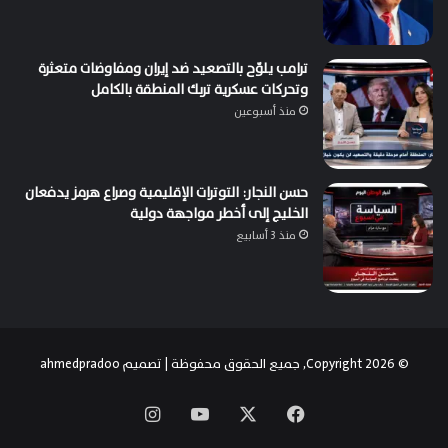
ترامب يلوّح بالتصعيد ضد إيران ومفاوضات متعثرة
وتحركات عسكرية تربك المنطقة بالكامل
منذ أسبوعين
حسن النجار: التوترات الإقليمية وصراع هرمز يدفعان
الخليج إلى أخطر مواجهة دولية
منذ 3 أسابيع
© Copyright 2026, جميع الحقوق محفوظة | تصميم
ahmedpradoo
‫X
فيسبوك
‫YouTube
انستقرام