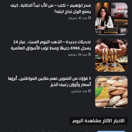
سحر ابراهيم – تكتب – من الأب تبدأ الحكاية.. كيف
يصنع الرجل نجاح ابنته؟
منذ 41 دقيقة
تحديثات جديدة – الذهب اليوم السبت.. عيار 24
يسجل 6966 جنيهًا وسط ترقب الأسواق العالمية
منذ 56 دقيقة
3 قرارات من التموين تهم ملايين المواطنين.. أبرزها
أسعار وأوزان رغيف الخبز
منذ ساعتين
الاخبار الاكثر مشاهدة اليوم