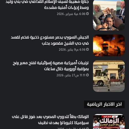
جنازة مهيبة لسيف الإسلام القذافي في بني وليد
وسط إجراءات أمنية مشددة
6:06 م6 فبراير، 2026
الجيش السوري يدمر مستودع ذخيرة ضخم لقسد
في حي الشيخ مقصود بحلب
6:36 م9 يناير، 2026
ترتيبات أميركية مصرية إسرائيلية لفتح معبر رفح
بمراقبة أوروبية خلال ساعات
11:11 ص27 يناير، 2026
اخر الاخبار الرياضية
الزمالك بطلاً للدوري المصري بعد فوز قاتل على
سيراميكا كليوباترا بهدف نظيف