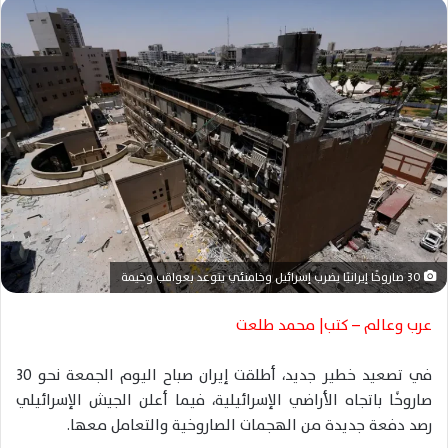
ل
ب
ر
ي
د
ا
إ
ل
ك
ت
ر
و
30 صاروخًا إيرانيًا يضرب إسرائيل وخامنئي يتوعد بعواقب وخيمة
ن
ي
عرب وعالم – كتب| محمد طلعت
ا
في تصعيد خطير جديد، أطلقت إيران صباح اليوم الجمعة نحو 30
صاروخًا باتجاه الأراضي الإسرائيلية، فيما أعلن الجيش الإسرائيلي
رصد دفعة جديدة من الهجمات الصاروخية والتعامل معها.