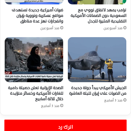
ترامب يمهد لاتفاق نووي مع
ضربات أميركية جديدة تستهدف
السعودية دون الضمانات الأمريكية
مواقع عسكرية ونووية بإيران
التقليدية المثيرة للجدل
وانفجارات تهز عدة مناطق
منذ أسبوعين
منذ أسبوعين
الجيش الأمريكي يبدأ جولة جديدة
الصحة الإيرانية تعلن حصيلة دامية
من الضربات على إيران لليلة العاشرة
للغارات الأمريكية وخسائر متزايدة
خلال ثلاثة أسابيع
منذ 3 أسابيع
منذ 3 أسابيع
اترك رد