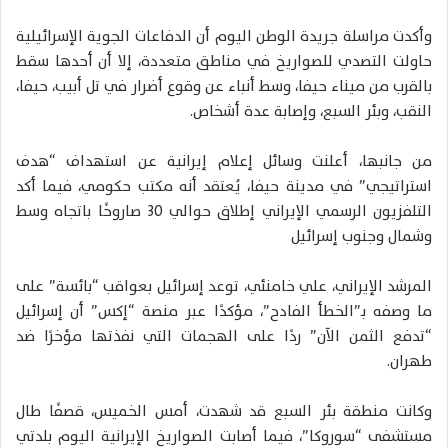
وأكدت مراسلة جريدة الوطن اليوم أن الدفاعات الجوية الإسرائيلية
حاولت التصدي للصواريخ في مناطق متعددة، إلا أن أحدها سقط
بالقرب من ميناء حيفا، وسط أنباء عن وقوع أضرار في تل أبيب، حيفا،
النقب، وبئر السبع، وإصابة عدة أشخاص.
من جانبها، أعلنت وسائل إعلام إيرانية عن استهداف “هدف
استراتيجي” في مدينة حيفا، يُعتقد أنه مكتب حكومي، فيما أكد
التلفزيون الرسمي الإيراني إطلاق حوالي 30 صاروخًا باتجاه وسط
وشمال وجنوب إسرائيل
المرشد الإيراني، علي خامنئي، توعد إسرائيل بعواقب “بائسة” على
ما وصفه بـ”الخطأ الفادح”، مؤكدًا عبر منصة “إكس” أن إسرائيل
“تدفع الثمن الآن” ردًا على الهجمات التي نفذتها مؤخرًا ضد
طهران.
وكانت منطقة بئر السبع قد شهدت، أمس الخميس، قصفًا طال
مستشفى “سوروكا”، فيما أصابت الصواريخ الإيرانية اليوم بلدتي