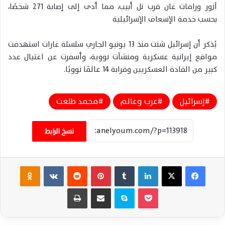
آزور ورامات غان قرب تل أبيب، مما أدى إلى إصابة 271 شخصًا،
بحسب خدمة الإسعاف الإسرائيلية
يُذكر أن إسرائيل شنت منذ 13 يونيو الجاري سلسلة غارات استهدفت
مواقع إيرانية عسكرية ومنشآت نووية، وأسفرت عن اغتيال عدد
كبير من القادة العسكريين وقرابة 14 عالمًا نوويًا.
إسرائيل
عرب وعالم
محمد طلعت
نسخ الرابط
فيسبوك
‫X
لينكدإن
‏Tumblr
بينتيريست
‏Reddit
‏VKontakte
Odnoklassniki
‫Pocket
سكايب
مشاركة عبر البريد
طباعة