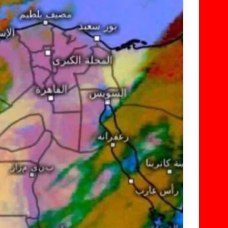
س
ل
ب
ر
ي
د
ا
إ
ل
ك
ت
ر
و
ن
ي
ا