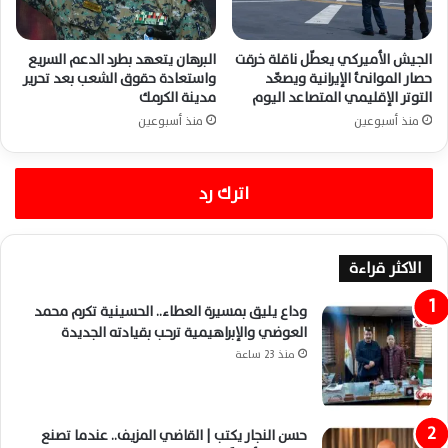
الجيش الأميركي يعطّل ناقلة خرقت
البرهان يتعهد بطرد الدعم السريع
حصار الموانئ الإيرانية ويصعّد
واستعادة حقوق الشعب بعد تحرير
التوتر الإقليمي المتصاعد اليوم
مدينة الكرمك
منذ أسبوعين
منذ أسبوعين
اترك رد
الاكثر قراءة
وداع يليق بمسيرة العطاء.. الحسينية تكرم محمد
العوضي والإبراهيمية ترحب بقيادته الجديدة
منذ 23 ساعة
حسن النجار يكتب | القاضي المزيف.. عندما تصنع