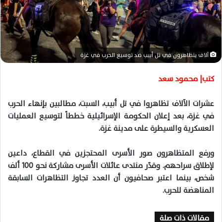
ا
إ
ل
ك
ت
آلاف يتظاهرون في تل أبيب ضد توسيع الحرب في غزة
ر
و
كتب| محمود سعد
ن
ي
عشرات الآلاف تظاهروا في تل أبيب، السبت، مطالبين بإنهاء الحرب
ا
في غزة، بعد إعلان الحكومة الإسرائيلية خططاً لتوسيع العمليات
العسكرية والسيطرة على مدينة غزة.
ورفع المتظاهرون صور الأسرى المحتجزين في القطاع، داعين
لإطلاق سراحهم. وقدّر منتدى عائلات الأسرى مشاركة نحو 100 ألف
شخص، بينما اعتبر صحافيون أن العدد تجاوز التظاهرات السابقة
المناهضة للحرب.
مقالات ذات صلة