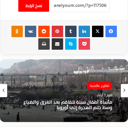
نسخ الرابط
فيسبوك
‫X
لينكدإن
‏Tumblr
بينتيريست
‏Reddit
‏VKontakte
Odnoklassniki
‫Pocket
سكايب
مشاركة عبر البريد
طباعة
تقارير عالمية
منذ 3 أيام
مأساة أطفال سبتة تتفاقم بعد الغرق والضياع
وسط حلم الهجرة إلى أوروبا