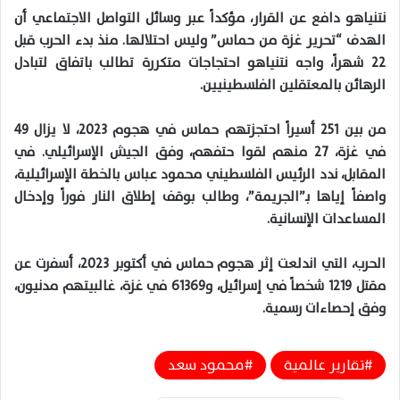
نتنياهو دافع عن القرار، مؤكداً عبر وسائل التواصل الاجتماعي أن
الهدف “تحرير غزة من حماس” وليس احتلالها. منذ بدء الحرب قبل
22 شهراً، واجه نتنياهو احتجاجات متكررة تطالب باتفاق لتبادل
الرهائن بالمعتقلين الفلسطينيين.
من بين 251 أسيراً احتجزتهم حماس في هجوم 2023، لا يزال 49
في غزة، 27 منهم لقوا حتفهم، وفق الجيش الإسرائيلي. في
المقابل، ندد الرئيس الفلسطيني محمود عباس بالخطة الإسرائيلية،
واصفاً إياها بـ”الجريمة”، وطالب بوقف إطلاق النار فوراً وإدخال
المساعدات الإنسانية.
الحرب، التي اندلعت إثر هجوم حماس في أكتوبر 2023، أسفرت عن
مقتل 1219 شخصاً في إسرائيل، و61369 في غزة، غالبيتهم مدنيون،
وفق إحصاءات رسمية.
تقارير عالمية
محمود سعد