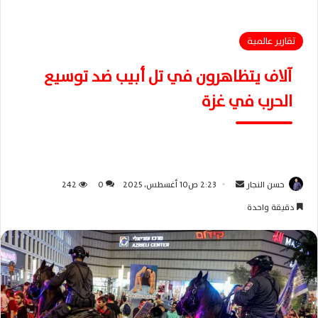
تقارير عالمية
آلاف يتظاهرون في تل أبيب ضد توسيع
الحرب في غزة
حسن النجار
أ
2:23 ص10 أغسطس، 2025
0
242
ر
دقيقة واحدة
س
ل
ب
ر
ي
د